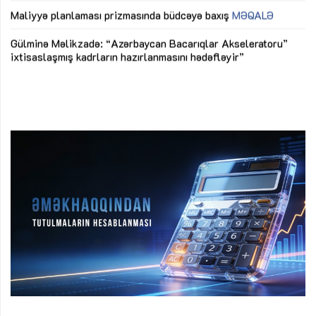
M
Maliyyə planlaması prizmasında büdcəyə baxış
MƏQALƏ
Az
Gülminə Məlikzadə: “Azərbaycan Bacarıqlar Akseleratoru”
ke
ixtisaslaşmış kadrların hazırlanmasını hədəfləyir”
Ay
su