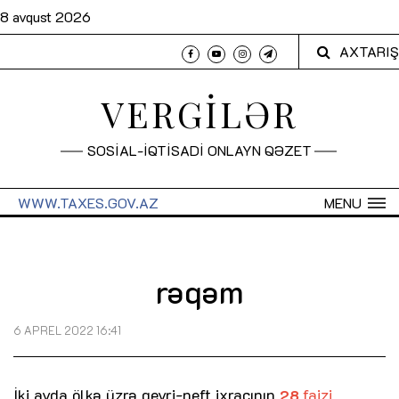
8 avqust 2026
AXTARIŞ
VERGİLƏR
SOSİAL-İQTİSADİ ONLAYN QƏZET
WWW.TAXES.GOV.AZ
MENU
rəqəm
6 APREL 2022 16:41
İki ayda ölkə üzrə qeyri-neft ixracının
faizi
28