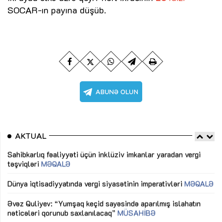
SOCAR-ın payına düşüb.
AKTUAL
Sahibkarlıq fəaliyyəti üçün inklüziv imkanlar yaradan vergi
“D
təşviqləri
MƏQALƏ
fə
lıq
Dünya iqtisadiyyatında vergi siyasətinin imperativləri
MƏQALƏ
Ni
mü
Əvəz Quliyev: “Yumşaq keçid sayəsində aparılmış islahatın
nəticələri qorunub saxlanılacaq”
MÜSAHİBƏ
Ay
ya