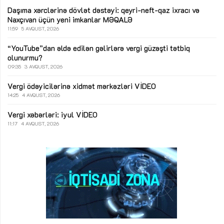
Daşıma xərclərinə dövlət dəstəyi: qeyri-neft-qaz ixracı və
Naxçıvan üçün yeni imkanlar
MƏQALƏ
11:59
5 AVQUST, 2026
“YouTube”dan əldə edilən gəlirlərə vergi güzəşti tətbiq
olunurmu?
09:35
3 AVQUST, 2026
Vergi ödəyicilərinə xidmət mərkəzləri
VİDEO
14:25
4 AVQUST, 2026
Vergi xəbərləri: iyul
VİDEO
11:17
4 AVQUST, 2026