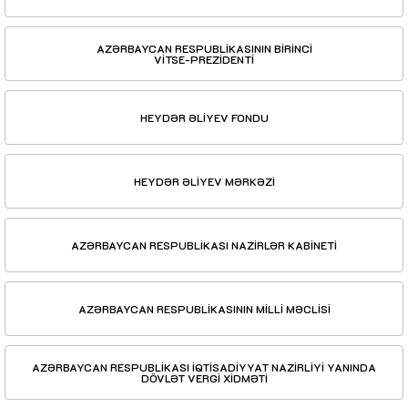
AZƏRBAYCAN RESPUBLİKASININ BİRİNCİ
VİTSE-PREZİDENTİ
HEYDƏR ƏLİYEV FONDU
HEYDƏR ƏLİYEV MƏRKƏZİ
AZƏRBAYCAN RESPUBLİKASI NAZİRLƏR KABİNETİ
AZƏRBAYCAN RESPUBLİKASININ MİLLİ MƏCLİSİ
AZƏRBAYCAN RESPUBLİKASI İQTİSADİYYAT NAZİRLİYİ YANINDA
DÖVLƏT VERGİ XİDMƏTİ