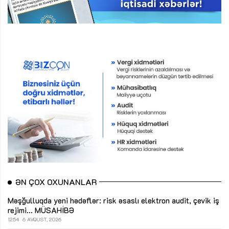
ƏN ÇOX OXUNANLAR
Məşğulluqda yeni hədəflər: risk əsaslı elektron audit, çevik iş
rejimi...
MÜSAHİBƏ
12:54
6 AVQUST, 2026