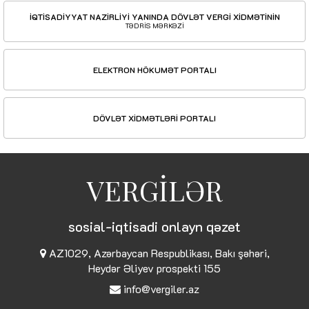
İQTİSADİYYAT NAZİRLİYİ YANINDA DÖVLƏT VERGİ XİDMƏTİNİN
TƏDRİS MƏRKƏZİ
ELEKTRON HÖKUMƏT PORTALI
DÖVLƏT XİDMƏTLƏRİ PORTALI
VERGİLƏR
sosial-iqtisadi onlayn qəzet
AZ1029, Azərbaycan Respublikası, Bakı şəhəri,
Heydər Əliyev prospekti 155
info@vergiler.az