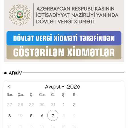
ARXIV
B.e.
Ç.a.
Ç.
C.a.
C.
Ş.
B.
27
28
29
30
31
1
2
3
4
5
6
7
8
9
10
11
12
13
14
15
16