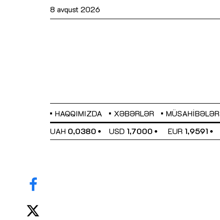
8 avqust 2026
HAQQIMIZDA
XƏBƏRLƏR
MÜSAHIBƏLƏR
EL
0,6489
UAH
0,0380
USD
1,7000
EUR
1,9591