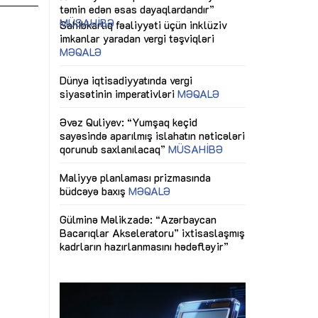
ericiliyinə
Dünya iqtisadiyyatında vergi
Nicat İmanov: "
ühitinin
siyasətinin imperativləri
MƏQALƏ
dəyişikliklər s
edir"
yaxşılaşdırılma
MÜSAHİBƏ
Əvəz Quliyev: “Yumşaq keçid
sayəsində aparılmış islahatın nəticələri
miz daha
qorunub saxlanılacaq”
MÜSAHİBƏ
Aytən Kərimov
, çevik və
inklüziv iş müh
dırmaqdır”
öyrənən komand
Maliyyə planlaması prizmasında
MÜSAHİBƏ
büdcəyə baxış
MƏQALƏ
tərəfdaşlığı
Azərbaycanda d
Gülminə Məlikzadə: “Azərbaycan
n ilk pilot
çərçivəsində hə
Bacarıqlar Akseleratoru” ixtisaslaşmış
layihə
VİDEO
kadrların hazırlanmasını hədəfləyir”
qaviləsi”
Aydın Hüseynov
renliyini
Azərbaycanın iq
andır”
təmin edən əsa
MÜSAHİBƏ