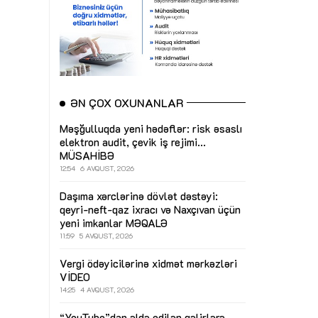
ƏN ÇOX OXUNANLAR
Məşğulluqda yeni hədəflər: risk əsaslı
elektron audit, çevik iş rejimi...
MÜSAHİBƏ
12:54
6 AVQUST, 2026
Daşıma xərclərinə dövlət dəstəyi:
qeyri-neft-qaz ixracı və Naxçıvan üçün
yeni imkanlar
MƏQALƏ
11:59
5 AVQUST, 2026
Vergi ödəyicilərinə xidmət mərkəzləri
VİDEO
14:25
4 AVQUST, 2026
“YouTube”dan əldə edilən gəlirlərə