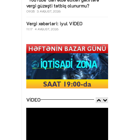
vergi güzəşti tətbiq olunurmu?
09:35
3 AVQUST, 2026
Vergi xəbərləri: iyul
VİDEO
11:17
4 AVQUST, 2026
VIDEO