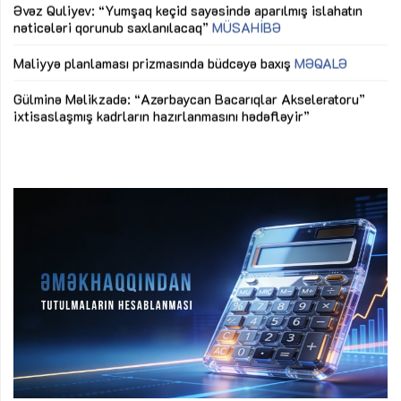
nəticələri qorunub saxlanılacaq”
MÜSAHİBƏ
Ay
ya
M
Maliyyə planlaması prizmasında büdcəyə baxış
MƏQALƏ
Az
Gülminə Məlikzadə: “Azərbaycan Bacarıqlar Akseleratoru”
ke
ixtisaslaşmış kadrların hazırlanmasını hədəfləyir”
Ay
su