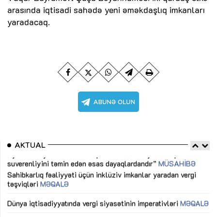
arasında iqtisadi sahədə yeni əməkdaşlıq imkanları
yaradacaq.
AKTUAL
Sahibkarlıq fəaliyyəti üçün inklüziv imkanlar yaradan vergi
“D
təşviqləri
MƏQALƏ
fə
lıq
Dünya iqtisadiyyatında vergi siyasətinin imperativləri
MƏQALƏ
Ni
mü
Əvəz Quliyev: “Yumşaq keçid sayəsində aparılmış islahatın