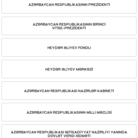
AZƏRBAYCAN RESPUBLİKASININ PREZİDENTİ
AZƏRBAYCAN RESPUBLİKASININ BİRİNCİ
VİTSE-PREZİDENTİ
HEYDƏR ƏLİYEV FONDU
HEYDƏR ƏLİYEV MƏRKƏZİ
AZƏRBAYCAN RESPUBLİKASI NAZİRLƏR KABİNETİ
AZƏRBAYCAN RESPUBLİKASININ MİLLİ MƏCLİSİ
AZƏRBAYCAN RESPUBLİKASI İQTİSADİYYAT NAZİRLİYİ YANINDA
DÖVLƏT VERGİ XİDMƏTİ