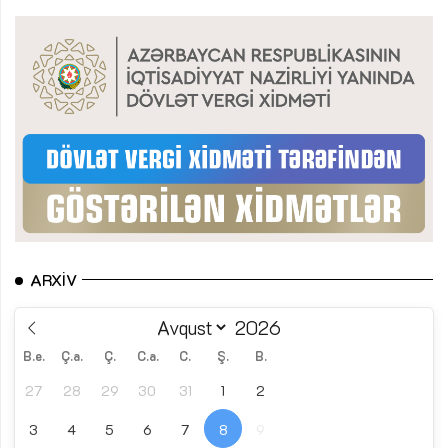
ARXIV
B.e.
Ç.a.
Ç.
C.a.
C.
Ş.
B.
27
28
29
30
31
1
2
3
4
5
6
7
8
9