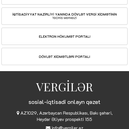
İQTİSADİYYAT NAZİRLİYİ YANINDA DÖVLƏT VERGİ XİDMƏTİNİN
TƏDRİS MƏRKƏZİ
ELEKTRON HÖKUMƏT PORTALI
DÖVLƏT XİDMƏTLƏRİ PORTALI
VERGİLƏR
sosial-iqtisadi onlayn qəzet
AZ1029, Azərbaycan Respublikası, Bakı şəhəri,
Heydər Əliyev prospekti 155
info@vergiler.az