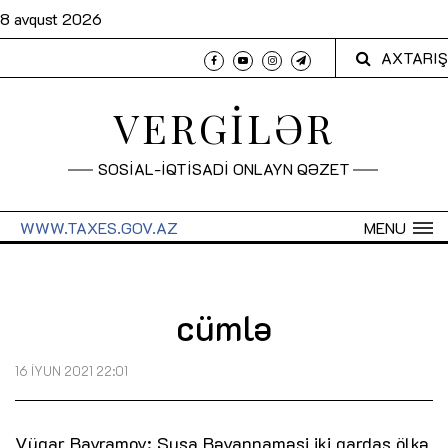
8 avqust 2026
AXTARIŞ
VERGİLƏR
SOSİAL-İQTİSADİ ONLAYN QƏZET
WWW.TAXES.GOV.AZ
MENU
cümlə
16 İYUN 2021 22:01
Vüqar Bayramov: Şuşa Bəyannaməsi iki qardaş ölkə