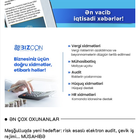
ƏN ÇOX OXUNANLAR
Məşğulluqda yeni hədəflər: risk əsaslı elektron audit, çevik iş
rejimi...
MÜSAHİBƏ