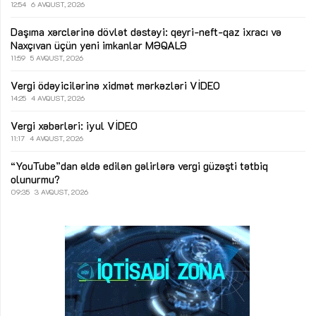
12:54
6 AVQUST, 2026
Daşıma xərclərinə dövlət dəstəyi: qeyri-neft-qaz ixracı və
Naxçıvan üçün yeni imkanlar
MƏQALƏ
11:59
5 AVQUST, 2026
Vergi ödəyicilərinə xidmət mərkəzləri
VİDEO
14:25
4 AVQUST, 2026
Vergi xəbərləri: iyul
VİDEO
11:17
4 AVQUST, 2026
“YouTube”dan əldə edilən gəlirlərə vergi güzəşti tətbiq
olunurmu?
09:35
3 AVQUST, 2026