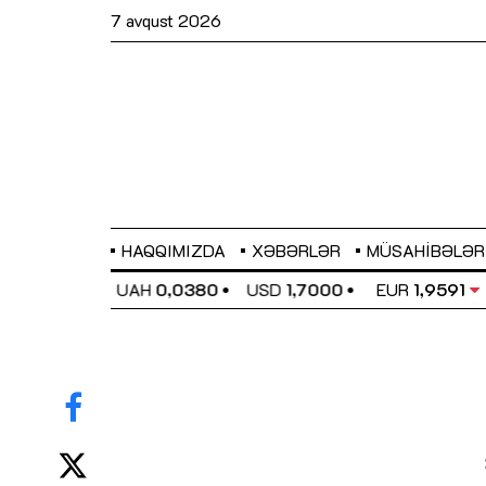
7 avqust 2026
HAQQIMIZDA
XƏBƏRLƏR
MÜSAHIBƏLƏR
EL
0,6489
UAH
0,0380
USD
1,7000
EUR
1,9591