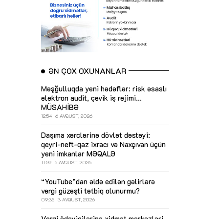
ƏN ÇOX OXUNANLAR
Məşğulluqda yeni hədəflər: risk əsaslı
elektron audit, çevik iş rejimi...
MÜSAHİBƏ
12:54
6 AVQUST, 2026
Daşıma xərclərinə dövlət dəstəyi:
qeyri-neft-qaz ixracı və Naxçıvan üçün
yeni imkanlar
MƏQALƏ
11:59
5 AVQUST, 2026
“YouTube”dan əldə edilən gəlirlərə
vergi güzəşti tətbiq olunurmu?
09:35
3 AVQUST, 2026
Vergi ödəyicilərinə xidmət mərkəzləri