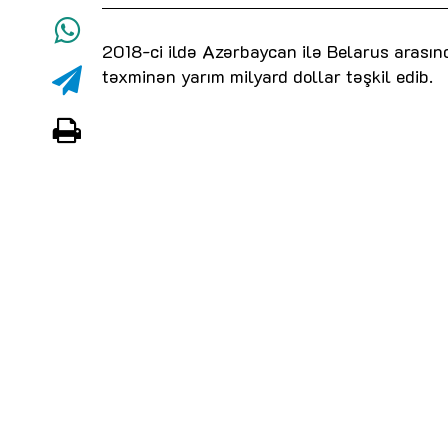
2018-ci ildə Azərbaycan ilə Belarus arasın
təxminən yarım milyard dollar təşkil edib.