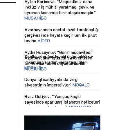
ericiliyinə
Dünya iqtisadiyyatında vergi
Nicat İmanov: "
ühitinin
siyasətinin imperativləri
MƏQALƏ
dəyişikliklər s
edir"
yaxşılaşdırılma
MÜSAHİBƏ
Əvəz Quliyev: “Yumşaq keçid
sayəsində aparılmış islahatın nəticələri
miz daha
qorunub saxlanılacaq”
MÜSAHİBƏ
Aytən Kərimov
, çevik və
inklüziv iş müh
dırmaqdır”
öyrənən komand
Maliyyə planlaması prizmasında
MÜSAHİBƏ
büdcəyə baxış
MƏQALƏ
tərəfdaşlığı
Azərbaycanda d
Gülminə Məlikzadə: “Azərbaycan
n ilk pilot
çərçivəsində hə
Bacarıqlar Akseleratoru” ixtisaslaşmış
layihə
VİDEO
kadrların hazırlanmasını hədəfləyir”
qaviləsi”
Aydın Hüseynov
renliyini
Azərbaycanın iq
andır”
təmin edən əsa
MÜSAHİBƏ