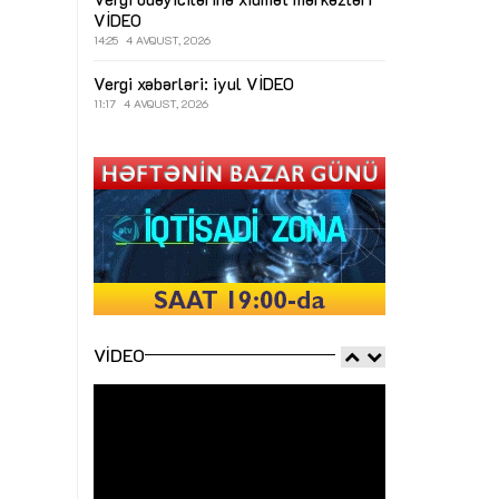
VİDEO
14:25
4 AVQUST, 2026
Vergi xəbərləri: iyul
VİDEO
11:17
4 AVQUST, 2026
VIDEO