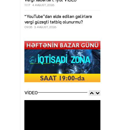
11:17
4 AVQUST, 2026
“YouTube”dan əldə edilən gəlirlərə
vergi güzəşti tətbiq olunurmu?
09:35
3 AVQUST, 2026
VIDEO