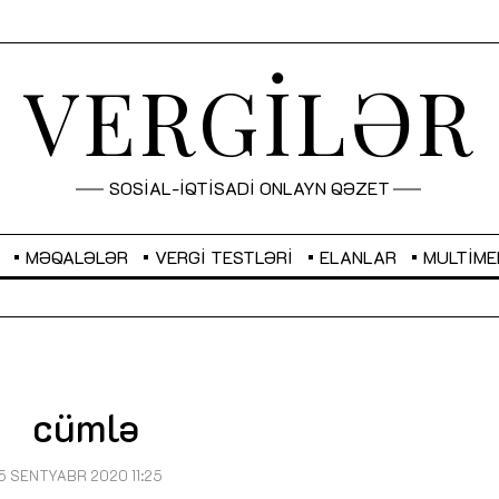
VERGİLƏR
SOSİAL-İQTİSADİ ONLAYN QƏZET
MƏQALƏLƏR
VERGI TESTLƏRI
ELANLAR
MULTIME
GBP
2,2873
RUB
2,0816
cümlə
Sahibkarlıq fəaliyyəti üçün inklüziv
“Düzgün kommunikasiyanın
imkanlar yaradan vergi təşviqləri
real iş və sistemli fəaliyyə
MƏQALƏ
MÜSAHİBƏ
5 SENTYABR 2020 11:25