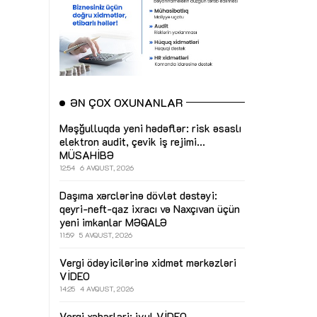
ƏN ÇOX OXUNANLAR
Məşğulluqda yeni hədəflər: risk əsaslı
elektron audit, çevik iş rejimi...
MÜSAHİBƏ
12:54
6 AVQUST, 2026
Daşıma xərclərinə dövlət dəstəyi:
qeyri-neft-qaz ixracı və Naxçıvan üçün
yeni imkanlar
MƏQALƏ
11:59
5 AVQUST, 2026
Vergi ödəyicilərinə xidmət mərkəzləri
VİDEO
14:25
4 AVQUST, 2026
Vergi xəbərləri: iyul
VİDEO