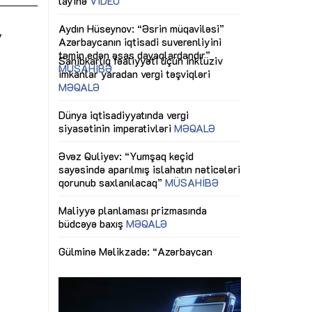
ericiliyinə
Dünya iqtisadiyyatında vergi
Nicat İmanov: "
ühitinin
siyasətinin imperativləri
MƏQALƏ
dəyişikliklər s
v
edir"
yaxşılaşdırılma
MÜSAHİBƏ
Əvəz Quliyev: “Yumşaq keçid
sayəsində aparılmış islahatın nəticələri
miz daha
qorunub saxlanılacaq”
MÜSAHİBƏ
Aytən Kərimov
, çevik və
inklüziv iş müh
dırmaqdır”
öyrənən komand
Maliyyə planlaması prizmasında
MÜSAHİBƏ
büdcəyə baxış
MƏQALƏ
tərəfdaşlığı
Azərbaycanda d
Gülminə Məlikzadə: “Azərbaycan
n ilk pilot
çərçivəsində hə
Bacarıqlar Akseleratoru” ixtisaslaşmış
layihə
VİDEO
kadrların hazırlanmasını hədəfləyir”
qaviləsi”
Aydın Hüseynov
renliyini
Azərbaycanın iq
andır”
təmin edən əsa
MÜSAHİBƏ