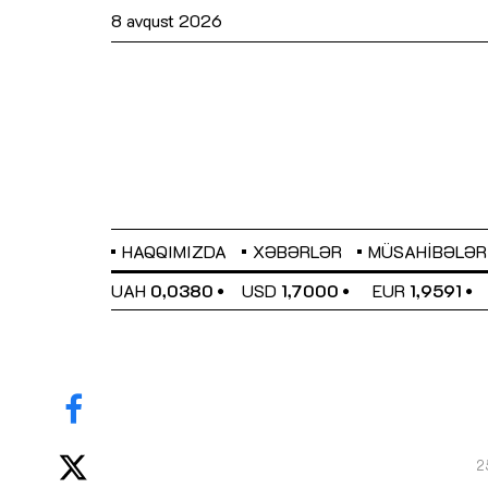
8 avqust 2026
HAQQIMIZDA
XƏBƏRLƏR
MÜSAHIBƏLƏR
EL
0,6489
UAH
0,0380
USD
1,7000
EUR
1,9591
2