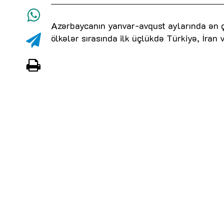
Azərbaycanın yanvar-avqust aylarında ən ç
ölkələr sırasında ilk üçlükdə Türkiyə, İran 