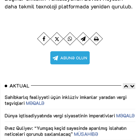
daha təkmil texnoloji platformada yenidən qurulub.
AKTUAL
Sahibkarlıq fəaliyyəti üçün inklüziv imkanlar yaradan vergi
“D
təşviqləri
MƏQALƏ
fə
lıq
Dünya iqtisadiyyatında vergi siyasətinin imperativləri
MƏQALƏ
Ni
mü
Əvəz Quliyev: “Yumşaq keçid sayəsində aparılmış islahatın
nəticələri qorunub saxlanılacaq”
MÜSAHİBƏ
Ay
ya