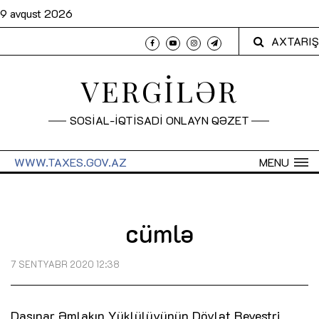
9 avqust 2026
AXTARIŞ
VERGİLƏR
SOSİAL-İQTİSADİ ONLAYN QƏZET
WWW.TAXES.GOV.AZ
MENU
cümlə
7 SENTYABR 2020 12:38
Daşınar Əmlakın Yüklülüyünün Dövlət Reyestri