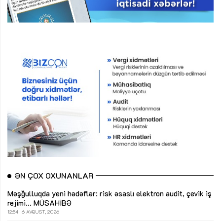
ƏN ÇOX OXUNANLAR
Məşğulluqda yeni hədəflər: risk əsaslı elektron audit, çevik iş
rejimi...
MÜSAHİBƏ
12:54
6 AVQUST, 2026