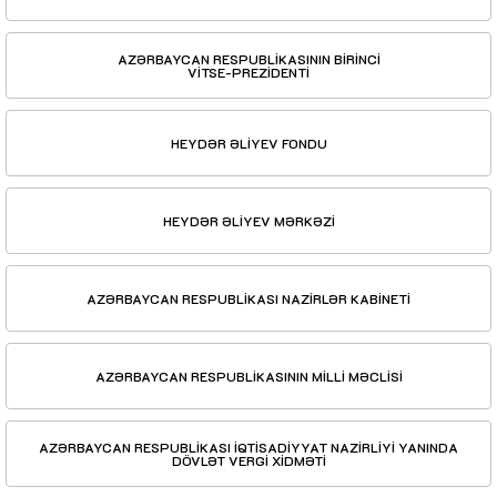
AZƏRBAYCAN RESPUBLİKASININ BİRİNCİ
VİTSE-PREZİDENTİ
HEYDƏR ƏLİYEV FONDU
HEYDƏR ƏLİYEV MƏRKƏZİ
AZƏRBAYCAN RESPUBLİKASI NAZİRLƏR KABİNETİ
AZƏRBAYCAN RESPUBLİKASININ MİLLİ MƏCLİSİ
AZƏRBAYCAN RESPUBLİKASI İQTİSADİYYAT NAZİRLİYİ YANINDA
DÖVLƏT VERGİ XİDMƏTİ