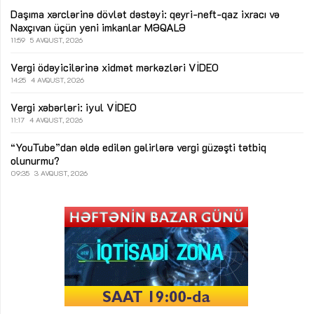
Daşıma xərclərinə dövlət dəstəyi: qeyri-neft-qaz ixracı və
Naxçıvan üçün yeni imkanlar
MƏQALƏ
11:59
5 AVQUST, 2026
Vergi ödəyicilərinə xidmət mərkəzləri
VİDEO
14:25
4 AVQUST, 2026
Vergi xəbərləri: iyul
VİDEO
11:17
4 AVQUST, 2026
“YouTube”dan əldə edilən gəlirlərə vergi güzəşti tətbiq
olunurmu?
09:35
3 AVQUST, 2026