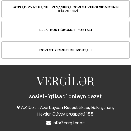
İQTİSADİYYAT NAZİRLİYİ YANINDA DÖVLƏT VERGİ XİDMƏTİNİN
TƏDRİS MƏRKƏZİ
ELEKTRON HÖKUMƏT PORTALI
DÖVLƏT XİDMƏTLƏRİ PORTALI
VERGİLƏR
sosial-iqtisadi onlayn qəzet
AZ1029, Azərbaycan Respublikası, Bakı şəhəri,
Heydər Əliyev prospekti 155
info@vergiler.az