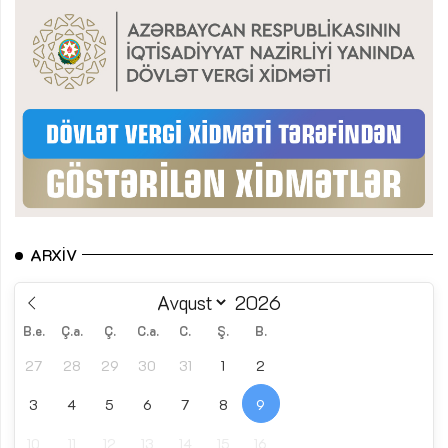
ARXIV
B.e.
Ç.a.
Ç.
C.a.
C.
Ş.
B.
27
28
29
30
31
1
2
3
4
5
6
7
8
9
10
11
12
13
14
15
16