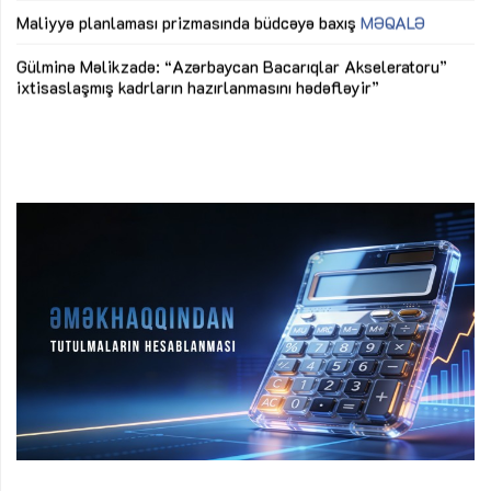
M
Maliyyə planlaması prizmasında büdcəyə baxış
MƏQALƏ
Az
Gülminə Məlikzadə: “Azərbaycan Bacarıqlar Akseleratoru”
ke
ixtisaslaşmış kadrların hazırlanmasını hədəfləyir”
Ay
su