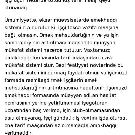
olunacaq.
Ümumiyyətlə, əksər müəssisələrdə əməkhaqqı
sistemi elə qurulur ki, işçi təkcə vəzifə maaşına
bağlı olmasın. Əmək məhsuldarlığının və ya işin
səmərəliliyinin artırılması məqsədilə müəyyən
mükafat sistemi nəzərdə tutulur. Vaxtamuzd
əməkhaqqı formasında tarif maaşından əlavə
mükafat sistemi olur. Bəzi fəaliyyət növlərində bu
mükafat sistemini qurmaq faydalı olmur və işəmuzd
formada rəsmiləşdirmək işçilərin əmək
məhsuldarılığının artırılmasına hədəflənir. İşəmuzd
əməkhaqqı formasında müəyyən edilən hasilat
nomrasının yerinə yetirilməməsi işəgötürən
ucbatından baş verirsə, işin olub-olmamasından
asılı olmayaraq, işçi gündəlik iş vaxtını işdə olursa,
ona tarif maaşından az olmamaqla əməkhaqqı
verilməlidir.