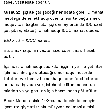
tabel vasitəsilə aparılır.
Misal 2:
İşçi ilə çalışacağı hər saata görə 10 manat
məbləğində əməkhaqqı ödənilməsi ilə bağlı əmək
müqaviləsi bağlanılıb. İşçi cari ay ərzində 100 saat
çalışıbsa, alacağı əməkhaqqı 1000 manat olacaq:
100 x 10 = 1000 manat.
Bu, əməkhaqqının vaxtamuzd ödənilməsi hesab
edilir.
İşəmuzd əməkhaqqı dedikdə, işçinin yerinə yetirilən
işin həcminə görə alacağı əməkhaqqı nəzərdə
tutulur. Vaxtamuzd əməkhaqqından fərqli olaraq,
bu halda iş vaxtı yox, istehsal edilən məhsulun
miqdarı və ya görülən işin həcmi əsas götürülür.
Əmək Məcəlləsinin 149-cu maddəsində əməyin
işəmuzd qiymətlərinin müəyyən edilməsi əksini