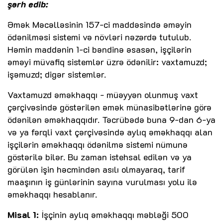
şərh edib:
Əmək Məcəlləsinin 157-ci maddəsində əməyin
ödənilməsi sistemi və növləri nəzərdə tutulub.
Həmin maddənin 1-ci bəndinə əsasən, işçilərin
əməyi müvafiq sistemlər üzrə ödənilir: vaxtamuzd;
işəmuzd; digər sistemlər.
Vaxtamuzd əməkhaqqı - müəyyən olunmuş vaxt
çərçivəsində göstərilən əmək münasibətlərinə görə
ödənilən əməkhaqqıdır. Təcrübədə buna 9-dan 6-ya
və ya fərqli vaxt çərçivəsində aylıq əməkhaqqı alan
işçilərin əməkhaqqı ödənilmə sistemi nümunə
göstərilə bilər. Bu zaman istehsal edilən və ya
görülən işin həcmindən asılı olmayaraq, tarif
maaşının iş günlərinin sayına vurulması yolu ilə
əməkhaqqı hesablanır.
Misal 1:
İşçinin aylıq əməkhaqqı məbləği 500