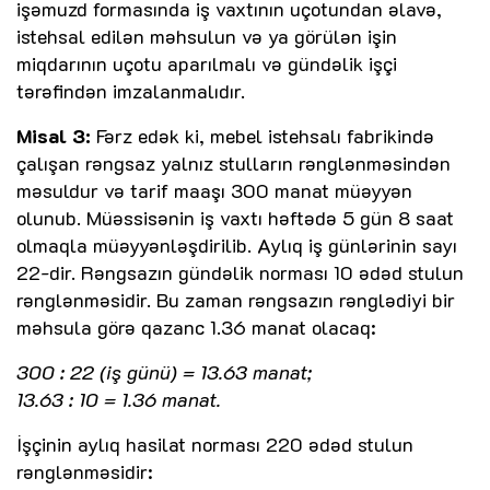
işəmuzd formasında iş vaxtının uçotundan əlavə,
istehsal edilən məhsulun və ya görülən işin
miqdarının uçotu aparılmalı və gündəlik işçi
tərəfindən imzalanmalıdır.
Misal 3:
Fərz edək ki, mebel istehsalı fabrikində
çalışan rəngsaz yalnız stulların rənglənməsindən
məsuldur və tarif maaşı 300 manat müəyyən
olunub. Müəssisənin iş vaxtı həftədə 5 gün 8 saat
olmaqla müəyyənləşdirilib. Aylıq iş günlərinin sayı
22-dir. Rəngsazın gündəlik norması 10 ədəd stulun
rənglənməsidir. Bu zaman rəngsazın rənglədiyi bir
məhsula görə qazanc 1.36 manat olacaq:
300 : 22 (iş günü) = 13.63 manat;
13.63 : 10 = 1.36 manat.
İşçinin aylıq hasilat norması 220 ədəd stulun
rənglənməsidir: