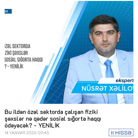
Bu ildən özəl sektorda çalışan fiziki
şəxslər nə qədər sosial sığorta haqqı
ödəyəcək? - YENİLİK
II HİSSƏ
14 YANVAR 2026 09:45