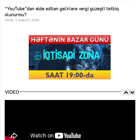
“YouTube”dan əldə edilən gəlirlərə vergi güzəşti tətbiq
olunurmu?
09:35
3 AVQUST, 2026
VIDEO