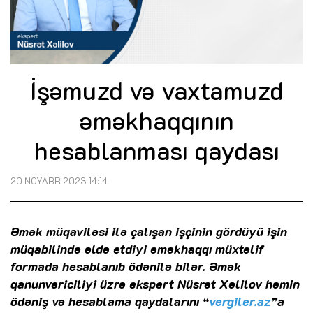
İşəmuzd və vaxtamuzd
əməkhaqqının
hesablanması qaydası
20 NOYABR 2023 14:14
Əmək müqaviləsi ilə çalışan işçinin gördüyü işin
müqabilində əldə etdiyi əməkhaqqı müxtəlif
formada hesablanıb ödənilə bilər. Əmək
qanunvericiliyi üzrə ekspert Nüsrət Xəlilov həmin
ödəniş və hesablama qaydalarını “
vergiler.az
”a