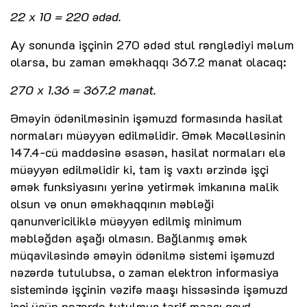
22 x 10 = 220 ədəd.
Ay sonunda işçinin 270 ədəd stul rənglədiyi məlum
olarsa, bu zaman əməkhaqqı 367.2 manat olacaq:
270 x 1.36 = 367.2 manat.
Əməyin ödənilməsinin işəmuzd formasında hasilat
normaları müəyyən edilməlidir. Əmək Məcəlləsinin
147.4-cü maddəsinə əsasən, hasilat normaları elə
müəyyən edilməlidir ki, tam iş vaxtı ərzində işçi
əmək funksiyasını yerinə yetirmək imkanına malik
olsun və onun əməkhaqqının məbləği
qanunvericiliklə müəyyən edilmiş minimum
məbləğdən aşağı olmasın. Bağlanmış əmək
müqaviləsində əməyin ödənilmə sistemi işəmuzd
nəzərdə tutulubsa, o zaman elektron informasiya
sistemində işçinin vəzifə maaşı hissəsində işəmuzd
işçi üçün nəzərdə tutulmuş tarif maaşı qeyd