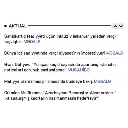
AKTUAL
Sahibkarlıq fəaliyyəti üçün inklüziv imkanlar yaradan vergi
“D
təşviqləri
MƏQALƏ
fə
lıq
Dünya iqtisadiyyatında vergi siyasətinin imperativləri
MƏQALƏ
Ni
mü
Əvəz Quliyev: “Yumşaq keçid sayəsində aparılmış islahatın
nəticələri qorunub saxlanılacaq”
MÜSAHİBƏ
Ay
ya
M
Maliyyə planlaması prizmasında büdcəyə baxış
MƏQALƏ
Az
Gülminə Məlikzadə: “Azərbaycan Bacarıqlar Akseleratoru”
ke
ixtisaslaşmış kadrların hazırlanmasını hədəfləyir”
Ay
su