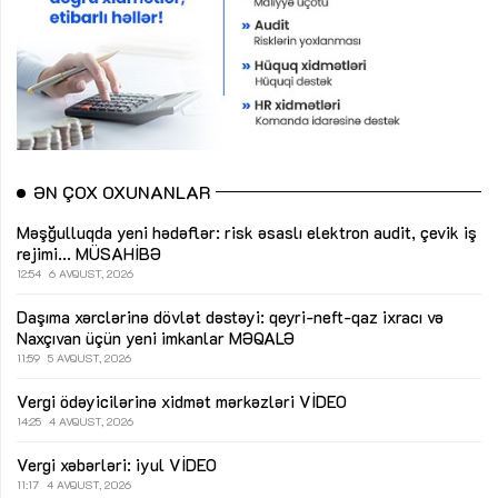
ƏN ÇOX OXUNANLAR
Məşğulluqda yeni hədəflər: risk əsaslı elektron audit, çevik iş
rejimi...
MÜSAHİBƏ
12:54
6 AVQUST, 2026
Daşıma xərclərinə dövlət dəstəyi: qeyri-neft-qaz ixracı və
Naxçıvan üçün yeni imkanlar
MƏQALƏ
11:59
5 AVQUST, 2026
Vergi ödəyicilərinə xidmət mərkəzləri
VİDEO
14:25
4 AVQUST, 2026
Vergi xəbərləri: iyul
VİDEO
11:17
4 AVQUST, 2026