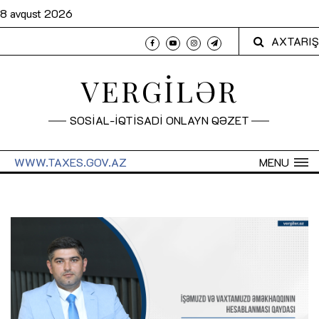
8 avqust 2026
AXTARIŞ
VERGİLƏR
SOSİAL-İQTİSADİ ONLAYN QƏZET
WWW.TAXES.GOV.AZ
MENU