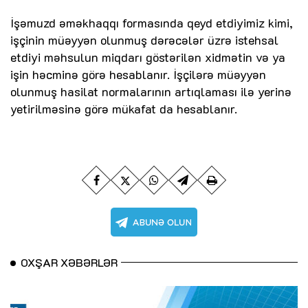
İşəmuzd əməkhaqqı formasında qeyd etdiyimiz kimi,
işçinin müəyyən olunmuş dərəcələr üzrə istehsal
etdiyi məhsulun miqdarı göstərilən xidmətin və ya
işin həcminə görə hesablanır. İşçilərə müəyyən
olunmuş hasilat normalarının artıqlaması ilə yerinə
yetirilməsinə görə mükafat da hesablanır.
OXŞAR XƏBƏRLƏR