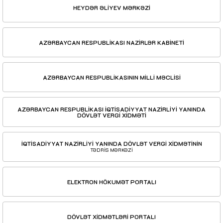
HEYDƏR ƏLİYEV MƏRKƏZİ
AZƏRBAYCAN RESPUBLİKASI NAZİRLƏR KABİNETİ
AZƏRBAYCAN RESPUBLİKASININ MİLLİ MƏCLİSİ
AZƏRBAYCAN RESPUBLİKASI İQTİSADİYYAT NAZİRLİYİ YANINDA
DÖVLƏT VERGİ XİDMƏTİ
İQTİSADİYYAT NAZİRLİYİ YANINDA DÖVLƏT VERGİ XİDMƏTİNİN
TƏDRİS MƏRKƏZİ
ELEKTRON HÖKUMƏT PORTALI
DÖVLƏT XİDMƏTLƏRİ PORTALI