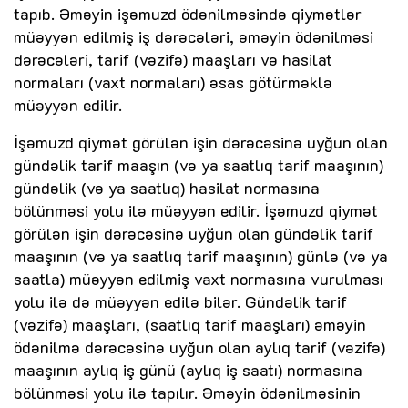
tapıb. Əməyin işəmuzd ödənilməsində qiymətlər
müəyyən edilmiş iş dərəcələri, əməyin ödənilməsi
dərəcələri, tarif (vəzifə) maaşları və hasilat
normaları (vaxt normaları) əsas götürməklə
müəyyən edilir.
İşəmuzd qiymət görülən işin dərəcəsinə uyğun olan
gündəlik tarif maaşın (və ya saatlıq tarif maaşının)
gündəlik (və ya saatlıq) hasilat normasına
bölünməsi yolu ilə müəyyən edilir. İşəmuzd qiymət
görülən işin dərəcəsinə uyğun olan gündəlik tarif
maaşının (və ya saatlıq tarif maaşının) günlə (və ya
saatla) müəyyən edilmiş vaxt normasına vurulması
yolu ilə də müəyyən edilə bilər. Gündəlik tarif
(vəzifə) maaşları, (saatlıq tarif maaşları) əməyin
ödənilmə dərəcəsinə uyğun olan aylıq tarif (vəzifə)
maaşının aylıq iş günü (aylıq iş saatı) normasına
bölünməsi yolu ilə tapılır. Əməyin ödənilməsinin