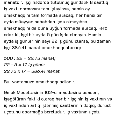
manatdır. İşçi nəzərdə tutulmuş gündəlik 8 saatlıq
iş vaxtı normasını tam işləyibsə, həmin ay
əməkhaqqını tam formada alacaq, hər hansı bir
ayda müəyyən səbəbdən işdə olmayıbsa,
əməkhaqqını da buna uyğun formada alacaq. Fərz
edək ki, işçi bir ayda 5 gün işdə olmayıb. Həmin
ayda iş günlərinin sayı 22 iş günü olarsa, bu zaman
işçi 386.41 manat əməkhaqqı alacaq:
500 : 22 = 22.73 manat;
22 - 5 = 17 iş günü:
22.73 x 17 = 386.41 manat.
Bu, vaxtamuzd əməkhaqqı adlanır.
Əmək Məcəlləsinin 102-ci maddəsinə əsasən,
işəgötürən faktiki olaraq hər bir işçinin iş vaxtının və
iş vaxtından artıq işlənmiş saatlarının dəqiq, dürüst
uçotunu aparmağa borcludur. İş vaxtının uçotu