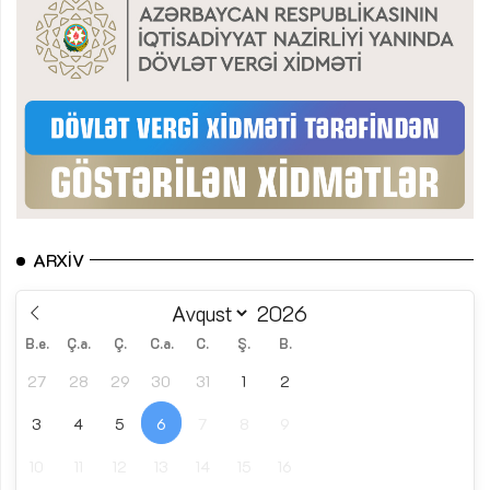
ARXIV
B.e.
Ç.a.
Ç.
C.a.
C.
Ş.
B.
27
28
29
30
31
1
2
3
4
5
6
7
8
9
10
11
12
13
14
15
16