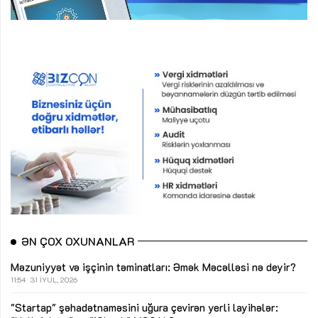
ƏN ÇOX OXUNANLAR
Məzuniyyət və işçinin təminatları: Əmək Məcəlləsi nə deyir?
11:54
31 İYUL, 2026
"Startap" şəhadətnaməsini uğura çevirən yerli layihələr: