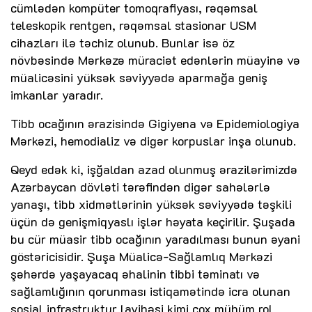
cümlədən kompüter tomoqrafiyası, rəqəmsal
teleskopik rentgen, rəqəmsal stasionar USM
cihazları ilə təchiz olunub. Bunlar isə öz
növbəsində Mərkəzə müraciət edənlərin müayinə və
müalicəsini yüksək səviyyədə aparmağa geniş
imkanlar yaradır.
Tibb ocağının ərazisində Gigiyena və Epidemiologiya
Mərkəzi, hemodializ və digər korpuslar inşa olunub.
Qeyd edək ki, işğaldan azad olunmuş ərazilərimizdə
Azərbaycan dövləti tərəfindən digər sahələrlə
yanaşı, tibb xidmətlərinin yüksək səviyyədə təşkili
üçün də genişmiqyaslı işlər həyata keçirilir. Şuşada
bu cür müasir tibb ocağının yaradılması bunun əyani
göstəricisidir. Şuşa Müalicə-Sağlamlıq Mərkəzi
şəhərdə yaşayacaq əhalinin tibbi təminatı və
sağlamlığının qorunması istiqamətində icra olunan
sosial infrastruktur layihəsi kimi çox mühüm rol