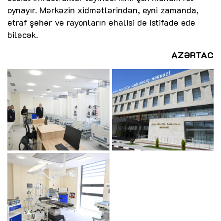
oynayır. Mərkəzin xidmətlərindən, eyni zamanda,
ətraf şəhər və rayonların əhalisi də istifadə edə
biləcək.
AZƏRTAC