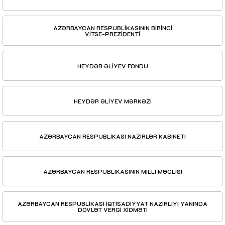
AZƏRBAYCAN RESPUBLİKASININ BİRİNCİ
VİTSE-PREZİDENTİ
HEYDƏR ƏLİYEV FONDU
HEYDƏR ƏLİYEV MƏRKƏZİ
AZƏRBAYCAN RESPUBLİKASI NAZİRLƏR KABİNETİ
AZƏRBAYCAN RESPUBLİKASININ MİLLİ MƏCLİSİ
AZƏRBAYCAN RESPUBLİKASI İQTİSADİYYAT NAZİRLİYİ YANINDA
DÖVLƏT VERGİ XİDMƏTİ