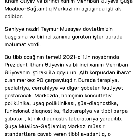
İlham Əliyev və birinci xanım Mehriban Əliyeva Şuşa
Müalicə-Sağlamlıq Mərkəzinin açılışında iştirak
ediblər.
Səhiyyə naziri Teymur Musayev dövlətimizin
başçısına və birinci xanıma görülən işlər barədə
məlumat verdi.
Bu tibb ocağının təməli 2021-ci ilin noyabrında
Prezident İlham Əliyevin və birinci xanım Mehriban
Əliyevanın iştirakı ilə qoyulub. Altı korpusdan ibarət
olan mərkəz 90 çarpayılıqdır. Burada terapiya,
pediatriya, cərrahiyyə və digər şöbələr fəaliyyət
göstərəcək. Mərkəzdə, həmçinin konsultativ
poliklinika, uşaq poliklinikası, şüa-diaqnostika,
funksional diaqnostika, fizioterapiya və tibbi bərpa
şöbələri, klinik diaqnostik laboratoriya yaradılıb.
Şuşa Müalicə-Sağlamlıq Mərkəzi müasir
standartlara cavab verən tibbi avadanlıq, o