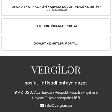
İQTİSADİYYAT NAZİRLİYİ YANINDA DÖVLƏT VERGİ XİDMƏTİNİN
TƏDRİS MƏRKƏZİ
ELEKTRON HÖKUMƏT PORTALI
DÖVLƏT XİDMƏTLƏRİ PORTALI
VERGİLƏR
sosial-iqtisadi onlayn qəzet
AZ1029, Azərbaycan Respublikası, Bakı şəhəri,
Heydər Əliyev prospekti 155
info@vergiler.az