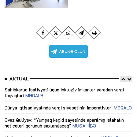
AKTUAL
Sahibkarlıq fəaliyyəti üçün inklüziv imkanlar yaradan vergi
“D
təşviqləri
MƏQALƏ
fə
lıq
Dünya iqtisadiyyatında vergi siyasətinin imperativləri
MƏQALƏ
Ni
mü
Əvəz Quliyev: “Yumşaq keçid sayəsində aparılmış islahatın
nəticələri qorunub saxlanılacaq”
MÜSAHİBƏ
Ay
ya