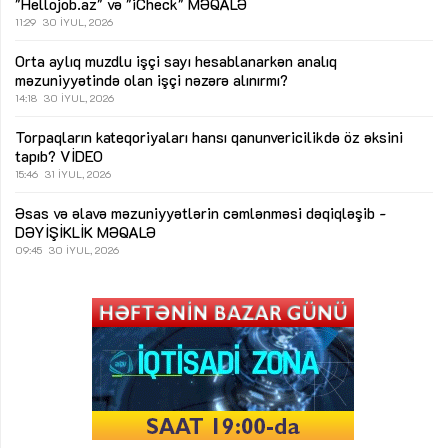
"Hellojob.az" və "iCheck"
MƏQALƏ
11:29
30 İYUL, 2026
Orta aylıq muzdlu işçi sayı hesablanarkən analıq
məzuniyyətində olan işçi nəzərə alınırmı?
14:18
30 İYUL, 2026
Torpaqların kateqoriyaları hansı qanunvericilikdə öz əksini
tapıb?
VİDEO
15:46
31 İYUL, 2026
Əsas və əlavə məzuniyyətlərin cəmlənməsi dəqiqləşib -
DƏYİŞİKLİK
MƏQALƏ
09:45
30 İYUL, 2026