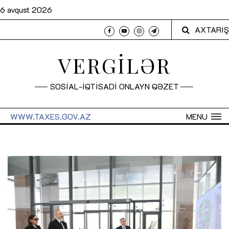
6 avqust 2026
AXTARIŞ
VERGİLƏR
SOSİAL-İQTİSADİ ONLAYN QƏZET
WWW.TAXES.GOV.AZ
MENU