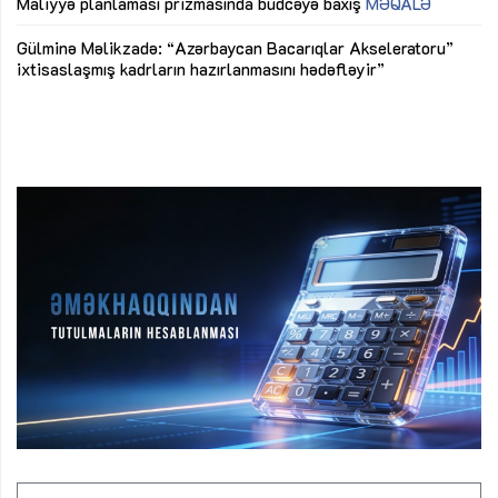
M
Maliyyə planlaması prizmasında büdcəyə baxış
MƏQALƏ
Az
Gülminə Məlikzadə: “Azərbaycan Bacarıqlar Akseleratoru”
ke
ixtisaslaşmış kadrların hazırlanmasını hədəfləyir”
Ay
su