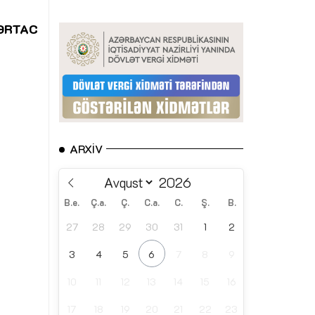
ƏRTAC
ARXIV
B.e.
Ç.a.
Ç.
C.a.
C.
Ş.
B.
27
28
29
30
31
1
2
3
4
5
6
7
8
9
10
11
12
13
14
15
16
17
18
19
20
21
22
23