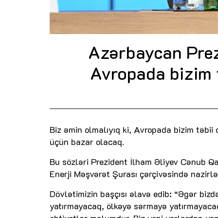
Azərbaycan Prezi
Avropada bizim 
Biz əmin olmalıyıq ki, Avropada bizim təbii q
üçün bazar olacaq.
Bu sözləri Prezident İlham Əliyev Cənub Qaz
Enerji Məşvərət Şurası çərçivəsində nazirlə
Dövlətimizin başçısı əlavə edib: “Əgər biz
yatırmayacaq, ölkəyə sərmayə yatırmayacaq. 
ehtiyatlar məlumdur. Biz yeni yerlərdən yeni