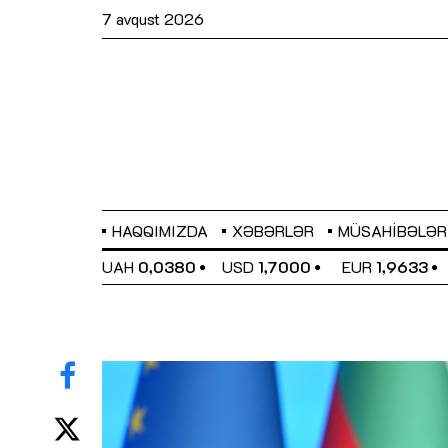
7 avqust 2026
HAQQIMIZDA
XƏBƏRLƏR
MÜSAHIBƏLƏR
EL
0,6486
UAH
0,0380
USD
1,7000
EUR
1,9633