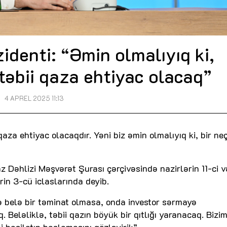
denti: “Əmin olmalıyıq ki,
təbii qaza ehtiyac olacaq”
4 APREL 2025 11:13
aza ehtiyac olacaqdır. Yəni biz əmin olmalıyıq ki, bir neç
 Dəhlizi Məşvərət Şurası çərçivəsində nazirlərin 11-ci v
rin 3-cü iclaslarında deyib.
də belə bir təminat olmasa, onda investor sərmayə
Beləliklə, təbii qazın böyük bir qıtlığı yaranacaq. Bizi
 hasilatın başlamasını gözləyirik”.