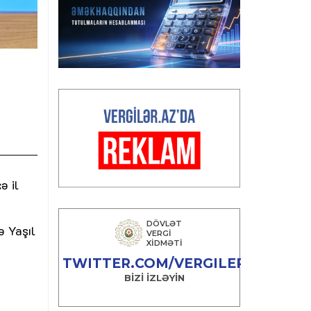
ə il
ə Yaşıl
m