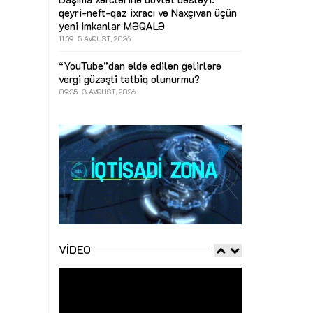
qeyri-neft-qaz ixracı və Naxçıvan üçün
yeni imkanlar
MƏQALƏ
11:59
5 AVQUST, 2026
“YouTube”dan əldə edilən gəlirlərə
vergi güzəşti tətbiq olunurmu?
09:35
3 AVQUST, 2026
VIDEO