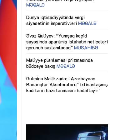
ericiliyinə
Dünya iqtisadiyyatında vergi
Nicat İmanov: "
ühitinin
siyasətinin imperativləri
MƏQALƏ
dəyişikliklər s
edir"
yaxşılaşdırılma
MÜSAHİBƏ
Əvəz Quliyev: “Yumşaq keçid
sayəsində aparılmış islahatın nəticələri
miz daha
qorunub saxlanılacaq”
MÜSAHİBƏ
Aytən Kərimov
, çevik və
inklüziv iş müh
dırmaqdır”
öyrənən komand
Maliyyə planlaması prizmasında
MÜSAHİBƏ
büdcəyə baxış
MƏQALƏ
tərəfdaşlığı
Azərbaycanda d
Gülminə Məlikzadə: “Azərbaycan
n ilk pilot
çərçivəsində hə
Bacarıqlar Akseleratoru” ixtisaslaşmış
layihə
VİDEO
kadrların hazırlanmasını hədəfləyir”
qaviləsi”
Aydın Hüseynov
renliyini
Azərbaycanın iq
andır”
təmin edən əsa
MÜSAHİBƏ