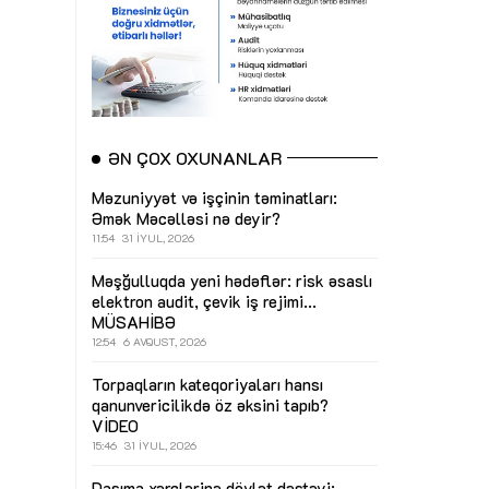
ƏN ÇOX OXUNANLAR
Məzuniyyət və işçinin təminatları:
Əmək Məcəlləsi nə deyir?
11:54
31 İYUL, 2026
Məşğulluqda yeni hədəflər: risk əsaslı
elektron audit, çevik iş rejimi...
MÜSAHİBƏ
12:54
6 AVQUST, 2026
Torpaqların kateqoriyaları hansı
qanunvericilikdə öz əksini tapıb?
VİDEO
15:46
31 İYUL, 2026
Daşıma xərclərinə dövlət dəstəyi: