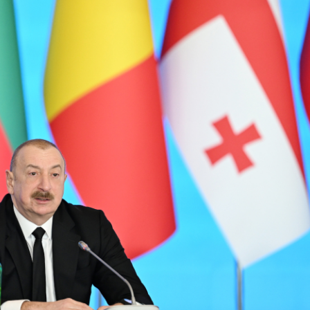
Dünya iqtisadiyyatında vergi
Nicat İmanov: "Vergi qanunv
siyasətinin imperativləri
MƏQALƏ
dəyişikliklər sahibkarlıq m
yaxşılaşdırılmasına xidmət 
MÜSAHİBƏ
Əvəz Quliyev: “Yumşaq keçid
sayəsində aparılmış islahatın nəticələri
qorunub saxlanılacaq”
MÜSAHİBƏ
Aytən Kərimova: “Məqsədi
inklüziv iş mühiti yaratmaq
öyrənən komanda formalaş
Maliyyə planlaması prizmasında
MÜSAHİBƏ
büdcəyə baxış
MƏQALƏ
Azərbaycanda dövlət-özəl 
Gülminə Məlikzadə: “Azərbaycan
çərçivəsində həyata keçirilə
Bacarıqlar Akseleratoru” ixtisaslaşmış
layihə
VİDEO
kadrların hazırlanmasını hədəfləyir”
Aydın Hüseynov: “Əsrin mü
Azərbaycanın iqtisadi suve
təmin edən əsas dayaqlard
MÜSAHİBƏ