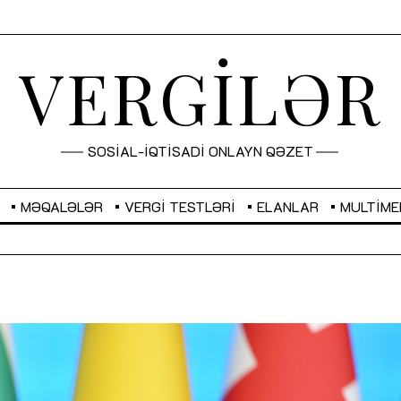
VERGİLƏR
SOSİAL-İQTİSADİ ONLAYN QƏZET
MƏQALƏLƏR
VERGI TESTLƏRI
ELANLAR
MULTIME
GBP
2,2882
RUB
2,1023
Sahibkarlıq fəaliyyəti üçün inklüziv
“Düzgün kommunikasiyanın
imkanlar yaradan vergi təşviqləri
real iş və sistemli fəaliyyə
MƏQALƏ
MÜSAHİBƏ