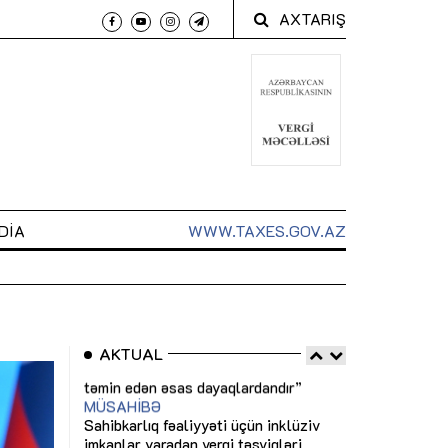
AXTARIŞ
DIA
WWW.TAXES.GOV.AZ
AKTUAL
 arxasında
Sahibkarlıq fəaliyyəti üçün inklüziv
“Düzgün kommun
t dayanır”
imkanlar yaradan vergi təşviqləri
real iş və siste
MƏQALƏ
MÜSAHİBƏ