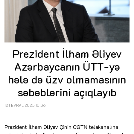
Prezident İlham Əliyev
Azərbaycanın ÜTT-yə
hələ də üzv olmamasının
səbəblərini açıqlayıb
12 FEVRAL 2025 10:36
Prezident İlham Əliyev Çinin CGTN telekanalına