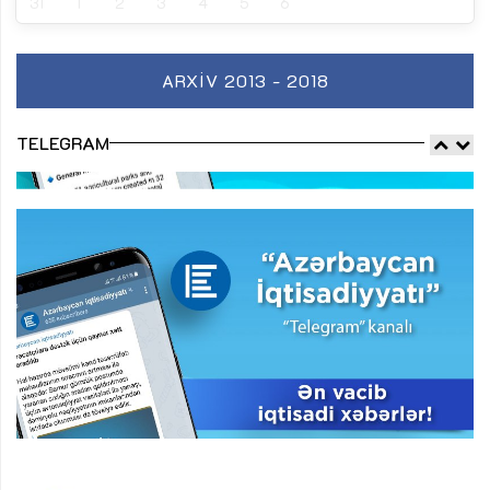
31
1
2
3
4
5
6
ARXIV 2013 - 2018
TELEGRAM