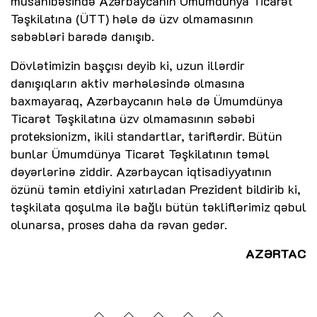
müsahibəsində Azərbaycanın Ümumdünya Ticarət
Təşkilatına (ÜTT) hələ də üzv olmamasının
səbəbləri barədə danışıb.
Dövlətimizin başçısı deyib ki, uzun illərdir
danışıqların aktiv mərhələsində olmasına
baxmayaraq, Azərbaycanın hələ də Ümumdünya
Ticarət Təşkilatına üzv olmamasının səbəbi
proteksionizm, ikili standartlar, tariflərdir. Bütün
bunlar Ümumdünya Ticarət Təşkilatının təməl
dəyərlərinə ziddir. Azərbaycan iqtisadiyyatının
özünü təmin etdiyini xatırladan Prezident bildirib ki,
təşkilata qoşulma ilə bağlı bütün təkliflərimiz qəbul
olunarsa, proses daha da rəvan gedər.
AZƏRTAC