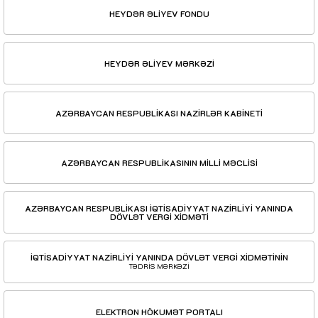
HEYDƏR ƏLİYEV FONDU
HEYDƏR ƏLİYEV MƏRKƏZİ
AZƏRBAYCAN RESPUBLİKASI NAZİRLƏR KABİNETİ
AZƏRBAYCAN RESPUBLİKASININ MİLLİ MƏCLİSİ
AZƏRBAYCAN RESPUBLİKASI İQTİSADİYYAT NAZİRLİYİ YANINDA
DÖVLƏT VERGİ XİDMƏTİ
İQTİSADİYYAT NAZİRLİYİ YANINDA DÖVLƏT VERGİ XİDMƏTİNİN
TƏDRİS MƏRKƏZİ
ELEKTRON HÖKUMƏT PORTALI