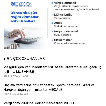
ƏN ÇOX OXUNANLAR
Məşğulluqda yeni hədəflər: risk əsaslı elektron audit, çevik iş
rejimi...
MÜSAHİBƏ
12:54
6 AVQUST, 2026
Daşıma xərclərinə dövlət dəstəyi: qeyri-neft-qaz ixracı və
Naxçıvan üçün yeni imkanlar
MƏQALƏ
11:59
5 AVQUST, 2026
Vergi ödəyicilərinə xidmət mərkəzləri
VİDEO