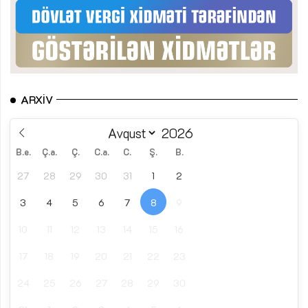
ARXIV
B.e.
Ç.a.
Ç.
C.a.
C.
Ş.
B.
27
28
29
30
31
1
2
3
4
5
6
7
8
9
10
11
12
13
14
15
16
17
18
19
20
21
22
23
24
25
26
27
28
29
30