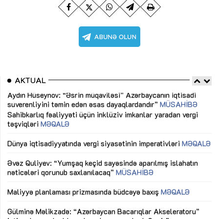
AKTUAL
Sahibkarlıq fəaliyyəti üçün inklüziv imkanlar yaradan vergi
“D
təşviqləri
MƏQALƏ
fə
lıq
Dünya iqtisadiyyatında vergi siyasətinin imperativləri
MƏQALƏ
Ni
mü
Əvəz Quliyev: “Yumşaq keçid sayəsində aparılmış islahatın
nəticələri qorunub saxlanılacaq”
MÜSAHİBƏ
Ay
ya
M
Maliyyə planlaması prizmasında büdcəyə baxış
MƏQALƏ
Az
Gülminə Məlikzadə: “Azərbaycan Bacarıqlar Akseleratoru”
ke
ixtisaslaşmış kadrların hazırlanmasını hədəfləyir”