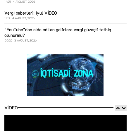
14:25
4 AVQUST, 2026
Vergi xəbərləri: iyul
VİDEO
11:17
4 AVQUST, 2026
“YouTube”dan əldə edilən gəlirlərə vergi güzəşti tətbiq
olunurmu?
09:35
3 AVQUST, 2026
VIDEO