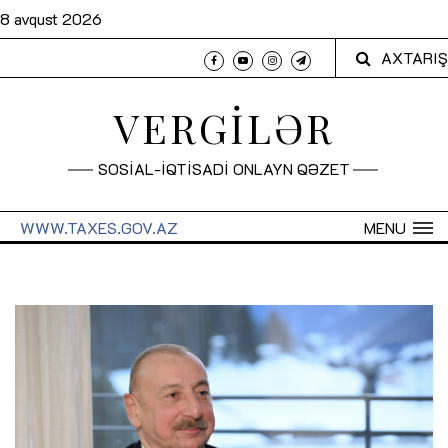
8 avqust 2026
AXTARIŞ
VERGİLƏR
SOSİAL-İQTİSADİ ONLAYN QƏZET
WWW.TAXES.GOV.AZ
MENU