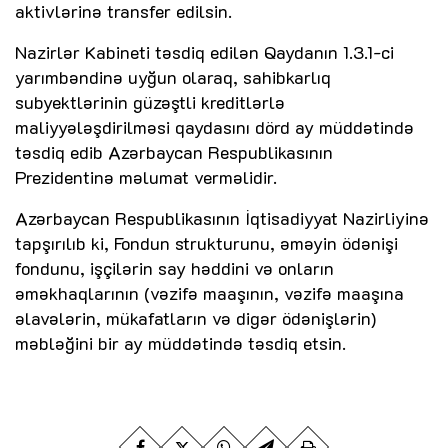
aktivlərinə transfer edilsin.
Nazirlər Kabineti təsdiq edilən Qaydanın 1.3.1-ci
yarımbəndinə uyğun olaraq, sahibkarlıq
subyektlərinin güzəştli kreditlərlə
maliyyələşdirilməsi qaydasını dörd ay müddətində
təsdiq edib Azərbaycan Respublikasının
Prezidentinə məlumat verməlidir.
Azərbaycan Respublikasının İqtisadiyyat Nazirliyinə
tapşırılıb ki, Fondun strukturunu, əməyin ödənişi
fondunu, işçilərin say həddini və onların
əməkhaqlarının (vəzifə maaşının, vəzifə maaşına
əlavələrin, mükafatların və digər ödənişlərin)
məbləğini bir ay müddətində təsdiq etsin.