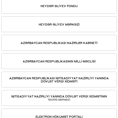
HEYDƏR ƏLİYEV FONDU
HEYDƏR ƏLİYEV MƏRKƏZİ
AZƏRBAYCAN RESPUBLİKASI NAZİRLƏR KABİNETİ
AZƏRBAYCAN RESPUBLİKASININ MİLLİ MƏCLİSİ
AZƏRBAYCAN RESPUBLİKASI İQTİSADİYYAT NAZİRLİYİ YANINDA
DÖVLƏT VERGİ XİDMƏTİ
İQTİSADİYYAT NAZİRLİYİ YANINDA DÖVLƏT VERGİ XİDMƏTİNİN
TƏDRİS MƏRKƏZİ
ELEKTRON HÖKUMƏT PORTALI