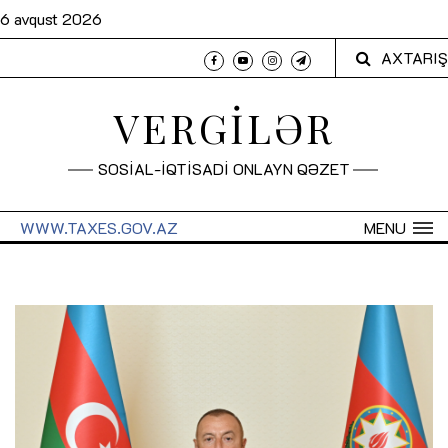
6 avqust 2026
AXTARIŞ
VERGİLƏR
SOSİAL-İQTİSADİ ONLAYN QƏZET
WWW.TAXES.GOV.AZ
MENU