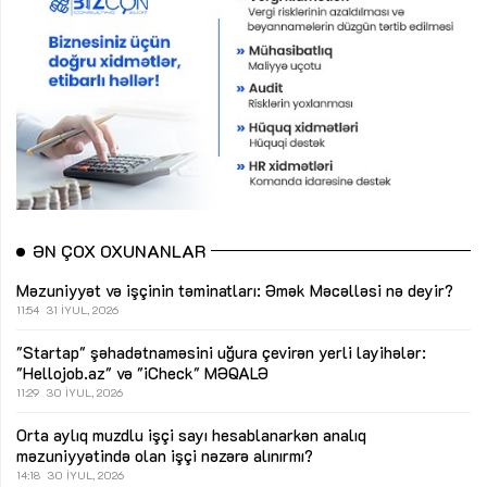
ƏN ÇOX OXUNANLAR
Məzuniyyət və işçinin təminatları: Əmək Məcəlləsi nə deyir?
11:54
31 İYUL, 2026
"Startap" şəhadətnaməsini uğura çevirən yerli layihələr:
"Hellojob.az" və "iCheck"
MƏQALƏ
11:29
30 İYUL, 2026
Orta aylıq muzdlu işçi sayı hesablanarkən analıq
məzuniyyətində olan işçi nəzərə alınırmı?
14:18
30 İYUL, 2026