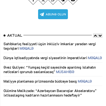
AKTUAL
Sahibkarlıq fəaliyyəti üçün inklüziv imkanlar yaradan vergi
“D
təşviqləri
MƏQALƏ
fə
lıq
Dünya iqtisadiyyatında vergi siyasətinin imperativləri
MƏQALƏ
Ni
mü
Əvəz Quliyev: “Yumşaq keçid sayəsində aparılmış islahatın
nəticələri qorunub saxlanılacaq”
MÜSAHİBƏ
Ay
ya
M
Maliyyə planlaması prizmasında büdcəyə baxış
MƏQALƏ
Az
Gülminə Məlikzadə: “Azərbaycan Bacarıqlar Akseleratoru”
ke
ixtisaslaşmış kadrların hazırlanmasını hədəfləyir”
Ay