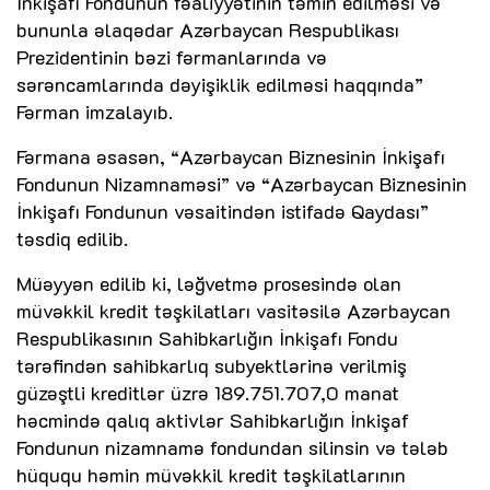
İnkişafı Fondunun fəaliyyətinin təmin edilməsi və
bununla əlaqədar Azərbaycan Respublikası
Prezidentinin bəzi fərmanlarında və
sərəncamlarında dəyişiklik edilməsi haqqında”
Fərman imzalayıb.
Fərmana əsasən, “Azərbaycan Biznesinin İnkişafı
Fondunun Nizamnaməsi” və “Azərbaycan Biznesinin
İnkişafı Fondunun vəsaitindən istifadə Qaydası”
təsdiq edilib.
Müəyyən edilib ki, ləğvetmə prosesində olan
müvəkkil kredit təşkilatları vasitəsilə Azərbaycan
Respublikasının Sahibkarlığın İnkişafı Fondu
tərəfindən sahibkarlıq subyektlərinə verilmiş
güzəştli kreditlər üzrə 189.751.707,0 manat
həcmində qalıq aktivlər Sahibkarlığın İnkişaf
Fondunun nizamnamə fondundan silinsin və tələb
hüququ həmin müvəkkil kredit təşkilatlarının