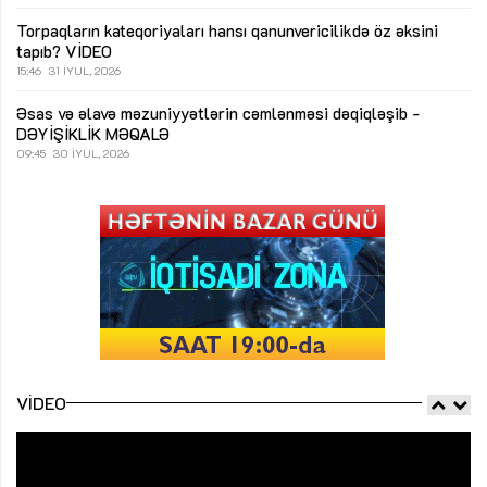
Torpaqların kateqoriyaları hansı qanunvericilikdə öz əksini
tapıb?
VİDEO
15:46
31 İYUL, 2026
Əsas və əlavə məzuniyyətlərin cəmlənməsi dəqiqləşib -
DƏYİŞİKLİK
MƏQALƏ
09:45
30 İYUL, 2026
VIDEO