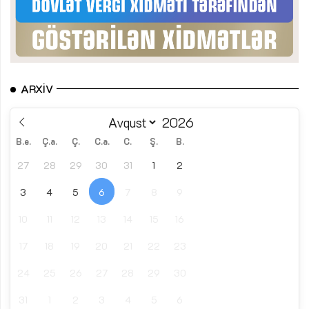
ARXIV
B.e.
Ç.a.
Ç.
C.a.
C.
Ş.
B.
27
28
29
30
31
1
2
3
4
5
6
7
8
9
10
11
12
13
14
15
16
17
18
19
20
21
22
23
24
25
26
27
28
29
30
31
1
2
3
4
5
6