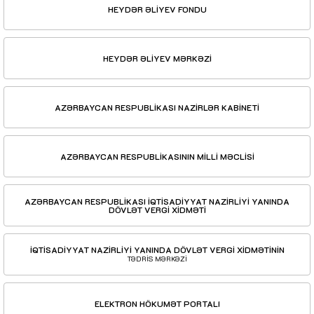
HEYDƏR ƏLİYEV FONDU
HEYDƏR ƏLİYEV MƏRKƏZİ
AZƏRBAYCAN RESPUBLİKASI NAZİRLƏR KABİNETİ
AZƏRBAYCAN RESPUBLİKASININ MİLLİ MƏCLİSİ
AZƏRBAYCAN RESPUBLİKASI İQTİSADİYYAT NAZİRLİYİ YANINDA
DÖVLƏT VERGİ XİDMƏTİ
İQTİSADİYYAT NAZİRLİYİ YANINDA DÖVLƏT VERGİ XİDMƏTİNİN
TƏDRİS MƏRKƏZİ
ELEKTRON HÖKUMƏT PORTALI