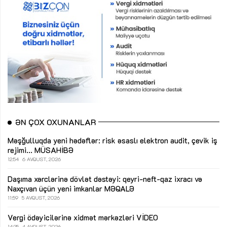
ƏN ÇOX OXUNANLAR
Məşğulluqda yeni hədəflər: risk əsaslı elektron audit, çevik iş
rejimi...
MÜSAHİBƏ
12:54
6 AVQUST, 2026
Daşıma xərclərinə dövlət dəstəyi: qeyri-neft-qaz ixracı və
Naxçıvan üçün yeni imkanlar
MƏQALƏ
11:59
5 AVQUST, 2026
Vergi ödəyicilərinə xidmət mərkəzləri
VİDEO
14:25
4 AVQUST, 2026