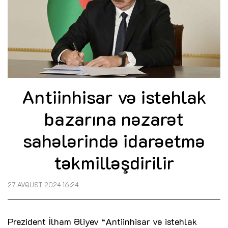
Antiinhisar və istehlak
bazarına nəzarət
sahələrində idarəetmə
təkmilləşdirilir
27 AVQUST 2024 16:24
Prezident İlham Əliyev “Antiinhisar və istehlak