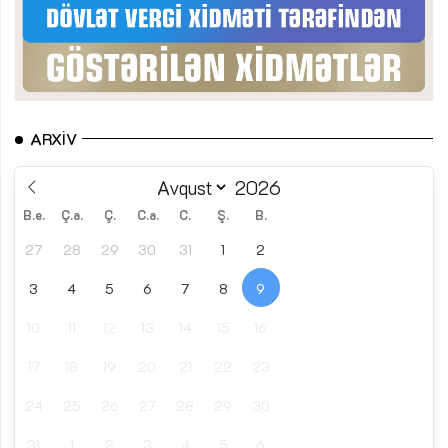
ARXIV
B.e.
Ç.a.
Ç.
C.a.
C.
Ş.
B.
27
28
29
30
31
1
2
3
4
5
6
7
8
9
10
11
12
13
14
15
16
17
18
19
20
21
22
23
24
25
26
27
28
29
30
31
1
2
3
4
5
6