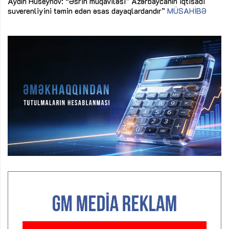
Aydın Hüseynov: “Əsrin müqaviləsi” Azərbaycanın iqtisadi
suverenliyini təmin edən əsas dayaqlardandır”
MÜSAHİBƏ