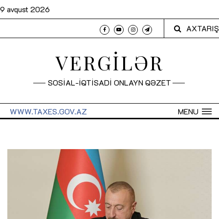
9 avqust 2026
AXTARIŞ
VERGİLƏR
SOSİAL-İQTİSADİ ONLAYN QƏZET
WWW.TAXES.GOV.AZ
MENU