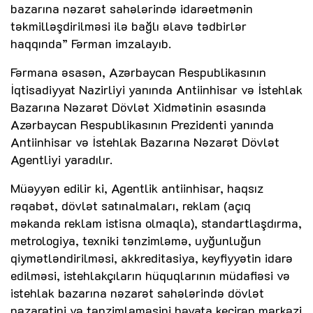
bazarına nəzarət sahələrində idarəetmənin
təkmilləşdirilməsi ilə bağlı əlavə tədbirlər
haqqında” Fərman imzalayıb.
Fərmana əsasən, Azərbaycan Respublikasının
İqtisadiyyat Nazirliyi yanında Antiinhisar və İstehlak
Bazarına Nəzarət Dövlət Xidmətinin əsasında
Azərbaycan Respublikasının Prezidenti yanında
Antiinhisar və İstehlak Bazarına Nəzarət Dövlət
Agentliyi yaradılır.
Müəyyən edilir ki, Agentlik antiinhisar, haqsız
rəqabət, dövlət satınalmaları, reklam (açıq
məkanda reklam istisna olmaqla), standartlaşdırma,
metrologiya, texniki tənzimləmə, uyğunluğun
qiymətləndirilməsi, akkreditasiya, keyfiyyətin idarə
edilməsi, istehlakçıların hüquqlarının müdafiəsi və
istehlak bazarına nəzarət sahələrində dövlət
nəzarətini və tənzimləməsini həyata keçirən mərkəzi