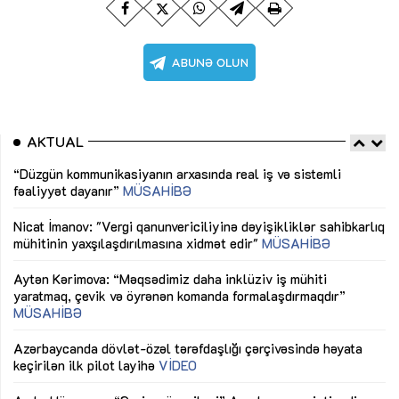
AKTUAL
“Düzgün kommunikasiyanın arxasında real iş və sistemli
Sa
fəaliyyət dayanır”
MÜSAHİBƏ
tə
LƏ
Nicat İmanov: "Vergi qanunvericiliyinə dəyişikliklər sahibkarlıq
Dü
mühitinin yaxşılaşdırılmasına xidmət edir"
MÜSAHİBƏ
Əv
Aytən Kərimova: “Məqsədimiz daha inklüziv iş mühiti
nə
yaratmaq, çevik və öyrənən komanda formalaşdırmaqdır”
MÜSAHİBƏ
Ma
Azərbaycanda dövlət-özəl tərəfdaşlığı çərçivəsində həyata
Gü
keçirilən ilk pilot layihə
VİDEO
ix