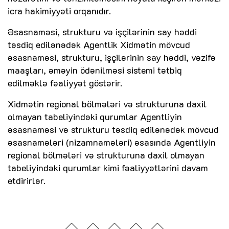
icra hakimiyyəti orqanıdır.
Əsasnaməsi, strukturu və işçilərinin say həddi
təsdiq edilənədək Agentlik Xidmətin mövcud
əsasnaməsi, strukturu, işçilərinin say həddi, vəzifə
maaşları, əməyin ödənilməsi sistemi tətbiq
edilməklə fəaliyyət göstərir.
Xidmətin regional bölmələri və strukturuna daxil
olmayan tabeliyindəki qurumlar Agentliyin
əsasnaməsi və strukturu təsdiq edilənədək mövcud
əsasnamələri (nizamnamələri) əsasında Agentliyin
regional bölmələri və strukturuna daxil olmayan
tabeliyindəki qurumlar kimi fəaliyyətlərini davam
etdirirlər.