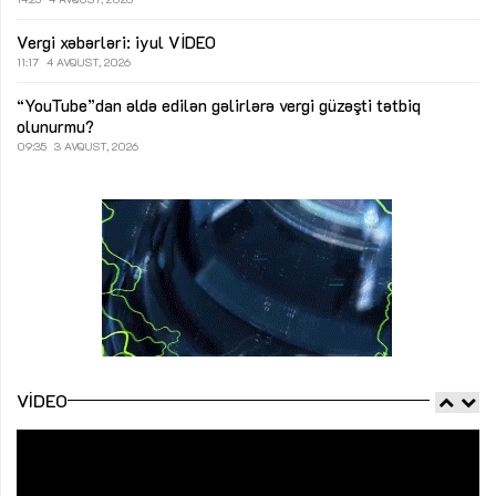
Vergi xəbərləri: iyul
VİDEO
11:17
4 AVQUST, 2026
“YouTube”dan əldə edilən gəlirlərə vergi güzəşti tətbiq
olunurmu?
09:35
3 AVQUST, 2026
VIDEO