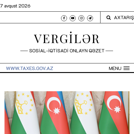
7 avqust 2026
AXTARIŞ
VERGİLƏR
SOSİAL-İQTİSADİ ONLAYN QƏZET
WWW.TAXES.GOV.AZ
MENU