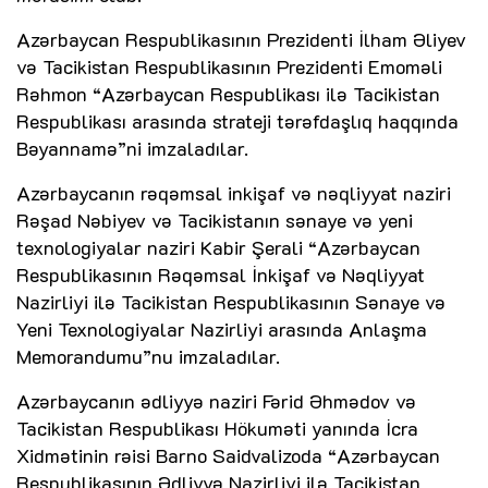
Azərbaycan Respublikasının Prezidenti İlham Əliyev
və Tacikistan Respublikasının Prezidenti Emoməli
Rəhmon “Azərbaycan Respublikası ilə Tacikistan
Respublikası arasında strateji tərəfdaşlıq haqqında
Bəyannamə”ni imzaladılar.
Azərbaycanın rəqəmsal inkişaf və nəqliyyat naziri
Rəşad Nəbiyev və Tacikistanın sənaye və yeni
texnologiyalar naziri Kabir Şerali “Azərbaycan
Respublikasının Rəqəmsal İnkişaf və Nəqliyyat
Nazirliyi ilə Tacikistan Respublikasının Sənaye və
Yeni Texnologiyalar Nazirliyi arasında Anlaşma
Memorandumu”nu imzaladılar.
Azərbaycanın ədliyyə naziri Fərid Əhmədov və
Tacikistan Respublikası Hökuməti yanında İcra
Xidmətinin rəisi Barno Saidvalizoda “Azərbaycan
Respublikasının Ədliyyə Nazirliyi ilə Tacikistan