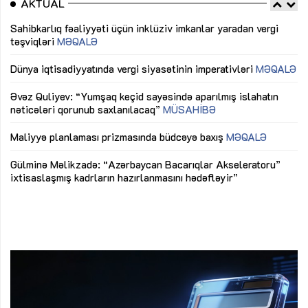
AKTUAL
Sahibkarlıq fəaliyyəti üçün inklüziv imkanlar yaradan vergi
“D
təşviqləri
MƏQALƏ
fə
lıq
Dünya iqtisadiyyatında vergi siyasətinin imperativləri
MƏQALƏ
Ni
mü
Əvəz Quliyev: “Yumşaq keçid sayəsində aparılmış islahatın
nəticələri qorunub saxlanılacaq”
MÜSAHİBƏ
Ay
ya
M
Maliyyə planlaması prizmasında büdcəyə baxış
MƏQALƏ
Az
Gülminə Məlikzadə: “Azərbaycan Bacarıqlar Akseleratoru”
ke
ixtisaslaşmış kadrların hazırlanmasını hədəfləyir”
Ay
su