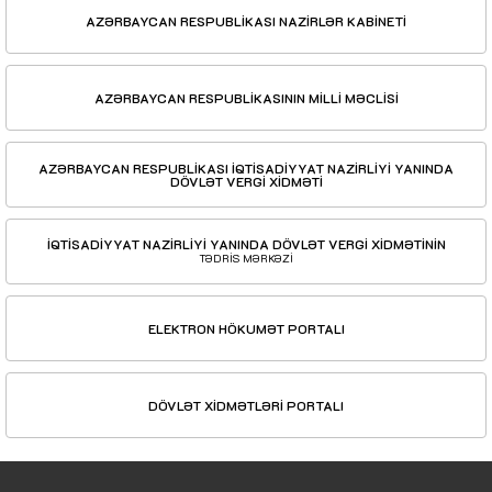
AZƏRBAYCAN RESPUBLİKASI NAZİRLƏR KABİNETİ
AZƏRBAYCAN RESPUBLİKASININ MİLLİ MƏCLİSİ
AZƏRBAYCAN RESPUBLİKASI İQTİSADİYYAT NAZİRLİYİ YANINDA
DÖVLƏT VERGİ XİDMƏTİ
İQTİSADİYYAT NAZİRLİYİ YANINDA DÖVLƏT VERGİ XİDMƏTİNİN
TƏDRİS MƏRKƏZİ
ELEKTRON HÖKUMƏT PORTALI
DÖVLƏT XİDMƏTLƏRİ PORTALI