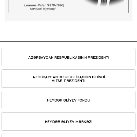
AZƏRBAYCAN RESPUBLİKASININ PREZİDENTİ
AZƏRBAYCAN RESPUBLİKASININ BİRİNCİ
VİTSE-PREZİDENTİ
HEYDƏR ƏLİYEV FONDU
HEYDƏR ƏLİYEV MƏRKƏZİ