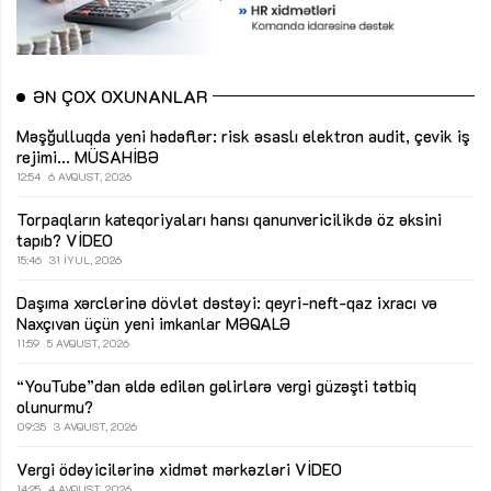
ƏN ÇOX OXUNANLAR
Məşğulluqda yeni hədəflər: risk əsaslı elektron audit, çevik iş
rejimi...
MÜSAHİBƏ
12:54
6 AVQUST, 2026
Torpaqların kateqoriyaları hansı qanunvericilikdə öz əksini
tapıb?
VİDEO
15:46
31 İYUL, 2026
Daşıma xərclərinə dövlət dəstəyi: qeyri-neft-qaz ixracı və
Naxçıvan üçün yeni imkanlar
MƏQALƏ
11:59
5 AVQUST, 2026
“YouTube”dan əldə edilən gəlirlərə vergi güzəşti tətbiq
olunurmu?
09:35
3 AVQUST, 2026
Vergi ödəyicilərinə xidmət mərkəzləri
VİDEO
14:25
4 AVQUST, 2026