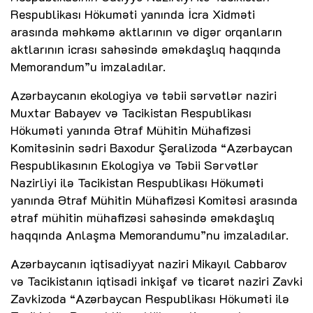
Respublikası Hökuməti yanında İcra Xidməti
arasında məhkəmə aktlarının və digər orqanların
aktlarının icrası sahəsində əməkdaşlıq haqqında
Memorandum”u imzaladılar.
Azərbaycanın ekologiya və təbii sərvətlər naziri
Muxtar Babayev və Tacikistan Respublikası
Hökuməti yanında Ətraf Mühitin Mühafizəsi
Komitəsinin sədri Baxodur Şeralizoda “Azərbaycan
Respublikasının Ekologiya və Təbii Sərvətlər
Nazirliyi ilə Tacikistan Respublikası Hökuməti
yanında Ətraf Mühitin Mühafizəsi Komitəsi arasında
ətraf mühitin mühafizəsi sahəsində əməkdaşlıq
haqqında Anlaşma Memorandumu”nu imzaladılar.
Azərbaycanın iqtisadiyyat naziri Mikayıl Cabbarov
və Tacikistanın iqtisadi inkişaf və ticarət naziri Zavki
Zavkizoda “Azərbaycan Respublikası Hökuməti ilə