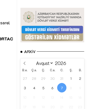
Asarel
ƏRTAC
ARXIV
B.e.
Ç.a.
Ç.
C.a.
C.
Ş.
B.
27
28
29
30
31
1
2
3
4
5
6
7
8
9
10
11
12
13
14
15
16
17
18
19
20
21
22
23