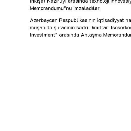
İnkişaf Nazirliyi arasında texnoloji innov
Memorandumu”nu imzaladılar.
Azərbaycan Respublikasının iqtisadiyyat naz
müşahidə şurasının sədri Dimitrar Tsosorko
Investment” arasında Anlaşma Memorandum