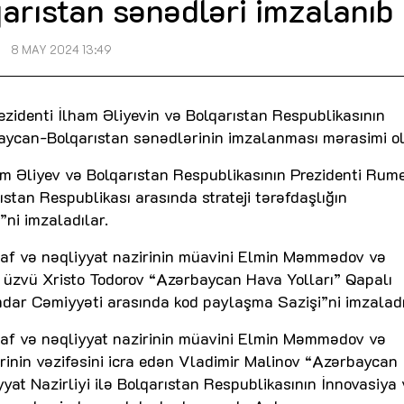
rıstan sənədləri imzalanıb
8 MAY 2024 13:49
identi İlham Əliyevin və Bolqarıstan Respublikasının
baycan-Bolqarıstan sənədlərinin imzalanması mərasimi o
m Əliyev və Bolqarıstan Respublikasının Prezidenti Rum
tan Respublikası arasında strateji tərəfdaşlığın
ni imzaladılar.
af və nəqliyyat nazirinin müavini Elmin Məmmədov və
in üzvü Xristo Todorov “Azərbaycan Hava Yolları” Qapalı
ar Cəmiyyəti arasında kod paylaşma Sazişi”ni imzaladı
af və nəqliyyat nazirinin müavini Elmin Məmmədov və
rinin vəzifəsini icra edən Vladimir Malinov “Azərbaycan
at Nazirliyi ilə Bolqarıstan Respublikasının İnnovasiya 