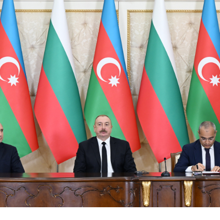
Dünya iqtisadiyyatında vergi
Nicat İmanov: "Vergi qanunv
siyasətinin imperativləri
MƏQALƏ
dəyişikliklər sahibkarlıq m
yaxşılaşdırılmasına xidmət 
MÜSAHİBƏ
Əvəz Quliyev: “Yumşaq keçid
sayəsində aparılmış islahatın nəticələri
qorunub saxlanılacaq”
MÜSAHİBƏ
Aytən Kərimova: “Məqsədi
inklüziv iş mühiti yaratmaq
öyrənən komanda formalaş
Maliyyə planlaması prizmasında
MÜSAHİBƏ
büdcəyə baxış
MƏQALƏ
Azərbaycanda dövlət-özəl 
Gülminə Məlikzadə: “Azərbaycan
çərçivəsində həyata keçirilə
Bacarıqlar Akseleratoru” ixtisaslaşmış
layihə
VİDEO
kadrların hazırlanmasını hədəfləyir”
Aydın Hüseynov: “Əsrin mü
Azərbaycanın iqtisadi suve
təmin edən əsas dayaqlard
MÜSAHİBƏ