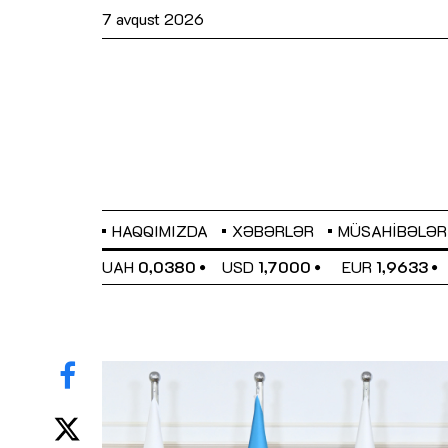
7 avqust 2026
HAQQIMIZDA
XƏBƏRLƏR
MÜSAHIBƏLƏR
EL
0,6486
UAH
0,0380
USD
1,7000
EUR
1,9633