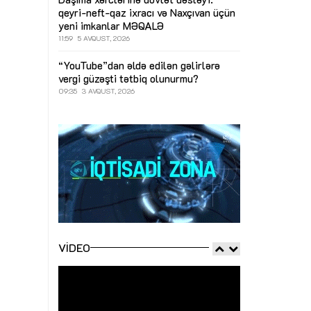
qeyri-neft-qaz ixracı və Naxçıvan üçün
yeni imkanlar
MƏQALƏ
11:59
5 AVQUST, 2026
“YouTube”dan əldə edilən gəlirlərə
vergi güzəşti tətbiq olunurmu?
09:35
3 AVQUST, 2026
VIDEO