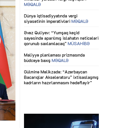
ericiliyinə
Dünya iqtisadiyyatında vergi
Nicat İmanov: "
ühitinin
siyasətinin imperativləri
MƏQALƏ
dəyişikliklər s
edir"
yaxşılaşdırılma
MÜSAHİBƏ
Əvəz Quliyev: “Yumşaq keçid
sayəsində aparılmış islahatın nəticələri
miz daha
qorunub saxlanılacaq”
MÜSAHİBƏ
Aytən Kərimov
, çevik və
inklüziv iş müh
dırmaqdır”
öyrənən komand
Maliyyə planlaması prizmasında
MÜSAHİBƏ
büdcəyə baxış
MƏQALƏ
tərəfdaşlığı
Azərbaycanda d
Gülminə Məlikzadə: “Azərbaycan
n ilk pilot
çərçivəsində hə
Bacarıqlar Akseleratoru” ixtisaslaşmış
layihə
VİDEO
kadrların hazırlanmasını hədəfləyir”
qaviləsi”
Aydın Hüseynov
renliyini
Azərbaycanın iq
andır”
təmin edən əsa
MÜSAHİBƏ