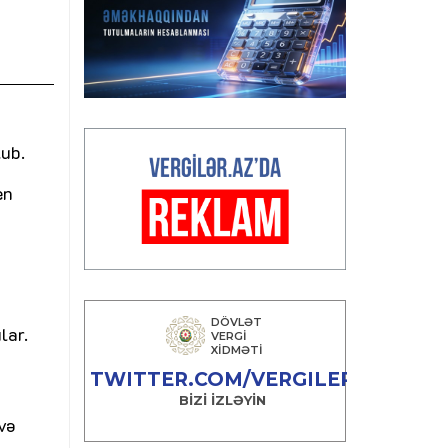
lub.
en
lar.
və