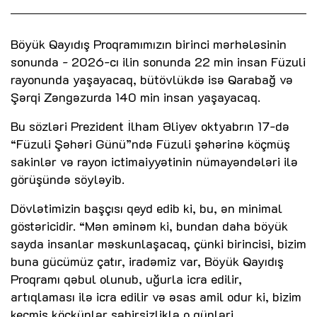
Böyük Qayıdış Proqramımızın birinci mərhələsinin
sonunda - 2026-cı ilin sonunda 22 min insan Füzuli
rayonunda yaşayacaq, bütövlükdə isə Qarabağ və
Şərqi Zəngəzurda 140 min insan yaşayacaq.
Bu sözləri Prezident İlham Əliyev oktyabrın 17-də
“Füzuli Şəhəri Günü”ndə Füzuli şəhərinə köçmüş
sakinlər və rayon ictimaiyyətinin nümayəndələri ilə
görüşündə söyləyib.
Dövlətimizin başçısı qeyd edib ki, bu, ən minimal
göstəricidir. “Mən əminəm ki, bundan daha böyük
sayda insanlar məskunlaşacaq, çünki birincisi, bizim
buna gücümüz çatır, iradəmiz var, Böyük Qayıdış
Proqramı qəbul olunub, uğurla icra edilir,
artıqlaması ilə icra edilir və əsas amil odur ki, bizim
keçmiş köçkünlər səbirsizliklə o günləri