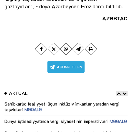
gözləyirlər”, - deyə Azərbaycan Prezidenti bildirib.
AZƏRTAC
AKTUAL
Sahibkarlıq fəaliyyəti üçün inklüziv imkanlar yaradan vergi
“D
təşviqləri
MƏQALƏ
fə
lıq
Dünya iqtisadiyyatında vergi siyasətinin imperativləri
MƏQALƏ
Ni
mü