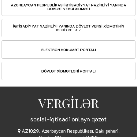
AZƏRBAYCAN RESPUBLİKASI İQTİSADİYYAT NAZİRLİYİ YANINDA
DÖVLƏT VERGİ XİDMƏTİ
İQTİSADİYYAT NAZİRLİYİ YANINDA DÖVLƏT VERGİ XİDMƏTİNİN
TƏDRİS MƏRKƏZİ
ELEKTRON HÖKUMƏT PORTALI
DÖVLƏT XİDMƏTLƏRİ PORTALI
VERGİLƏR
sosial-iqtisadi onlayn qəzet
AZ1029, Azərbaycan Respublikası, Bakı şəhəri,