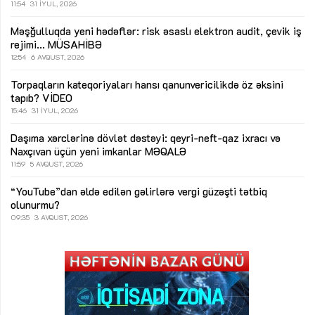
11:54
31 İYUL, 2026
Məşğulluqda yeni hədəflər: risk əsaslı elektron audit, çevik iş
rejimi...
MÜSAHİBƏ
12:54
6 AVQUST, 2026
Torpaqların kateqoriyaları hansı qanunvericilikdə öz əksini
tapıb?
VİDEO
15:46
31 İYUL, 2026
Daşıma xərclərinə dövlət dəstəyi: qeyri-neft-qaz ixracı və
Naxçıvan üçün yeni imkanlar
MƏQALƏ
11:59
5 AVQUST, 2026
“YouTube”dan əldə edilən gəlirlərə vergi güzəşti tətbiq
olunurmu?
09:35
3 AVQUST, 2026