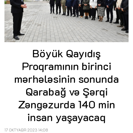
Böyük Qayıdış
Proqramının birinci
mərhələsinin sonunda
Qarabağ və Şərqi
Zəngəzurda 140 min
insan yaşayacaq
17 OKTYABR 2023 14:08