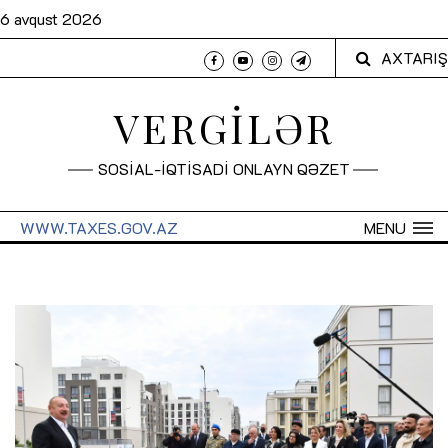
6 avqust 2026
AXTARIŞ
VERGİLƏR
SOSİAL-İQTİSADİ ONLAYN QƏZET
WWW.TAXES.GOV.AZ
MENU