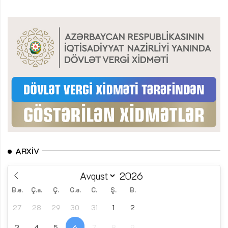
ARXIV
B.e.
Ç.a.
Ç.
C.a.
C.
Ş.
B.
27
28
29
30
31
1
2
3
4
5
6
7
8
9