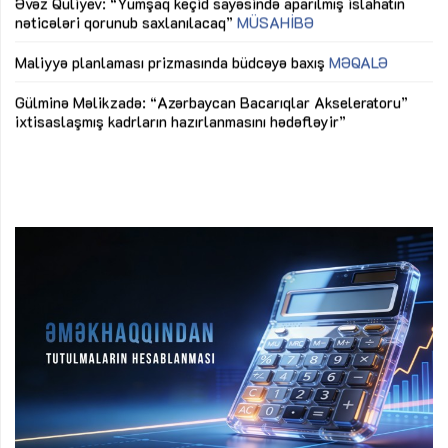
Əvəz Quliyev: “Yumşaq keçid sayəsində aparılmış islahatın
nəticələri qorunub saxlanılacaq”
MÜSAHİBƏ
Ay
ya
M
Maliyyə planlaması prizmasında büdcəyə baxış
MƏQALƏ
Az
Gülminə Məlikzadə: “Azərbaycan Bacarıqlar Akseleratoru”
ke
ixtisaslaşmış kadrların hazırlanmasını hədəfləyir”
Ay
su