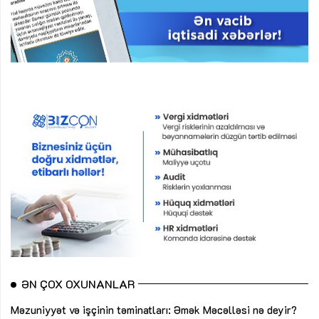
ƏN ÇOX OXUNANLAR
Məzuniyyət və işçinin təminatları: Əmək Məcəlləsi nə deyir?