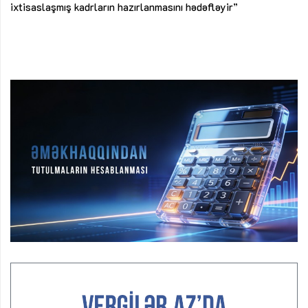
ke
ixtisaslaşmış kadrların hazırlanmasını hədəfləyir”
Ay
su