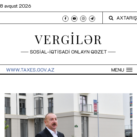
8 avqust 2026
AXTARIŞ
VERGİLƏR
SOSİAL-İQTİSADİ ONLAYN QƏZET
WWW.TAXES.GOV.AZ
MENU