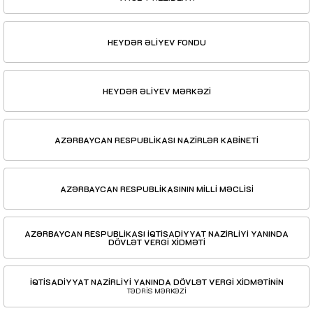
HEYDƏR ƏLİYEV FONDU
HEYDƏR ƏLİYEV MƏRKƏZİ
AZƏRBAYCAN RESPUBLİKASI NAZİRLƏR KABİNETİ
AZƏRBAYCAN RESPUBLİKASININ MİLLİ MƏCLİSİ
AZƏRBAYCAN RESPUBLİKASI İQTİSADİYYAT NAZİRLİYİ YANINDA
DÖVLƏT VERGİ XİDMƏTİ
İQTİSADİYYAT NAZİRLİYİ YANINDA DÖVLƏT VERGİ XİDMƏTİNİN
TƏDRİS MƏRKƏZİ