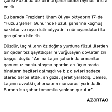
Çünki Füzulidə biz birinci şəhərsalma layihəsini icra
edirik.
Bu barədə Prezident İlham Əliyev oktyabrın 17-də
“Füzuli Şəhəri Günü”ndə Füzuli şəhərinə köçmüş
sakinlər və rayon ictimaiyyətinin nümayəndələri ilə
görüşündə bildirib.
Düzdür, laçınlıların öz doğma yurduna füzulililərdən
bir qədər tez qayıtdıqlarını vurğulayan dövlətimizin
başçısı deyib: “Amma Laçın şəhərində ermənilər
qanunsuz məskunlaşma apardıqları üçün orada
binaların bəziləri qalmışdı və biz o evləri sadəcə
olaraq bərpa etdik, ən gözəl şərait yaratdıq. Deməli,
Laçının əvvəlki şəhərsalma mənzərəsi yerindədir.
Burada isə şəhər tamamilə yenidən qurulur”.
AZƏRTAC