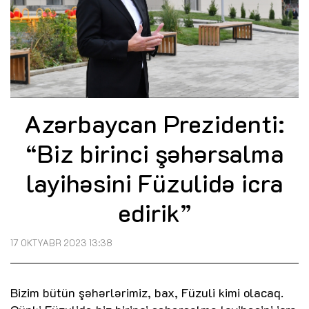
Azərbaycan Prezidenti:
“Biz birinci şəhərsalma
layihəsini Füzulidə icra
edirik”
17 OKTYABR 2023 13:38
Bizim bütün şəhərlərimiz, bax, Füzuli kimi olacaq.