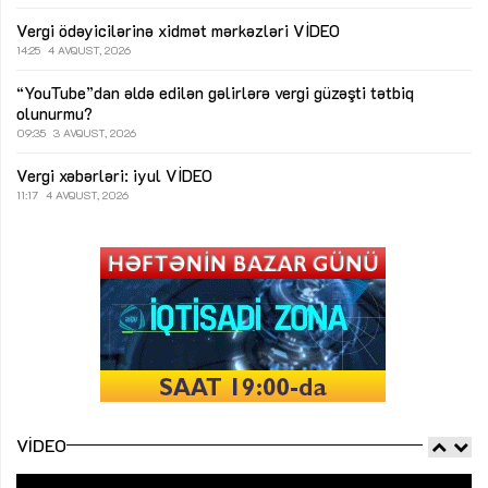
Vergi ödəyicilərinə xidmət mərkəzləri
VİDEO
14:25
4 AVQUST, 2026
“YouTube”dan əldə edilən gəlirlərə vergi güzəşti tətbiq
olunurmu?
09:35
3 AVQUST, 2026
Vergi xəbərləri: iyul
VİDEO
11:17
4 AVQUST, 2026
VIDEO