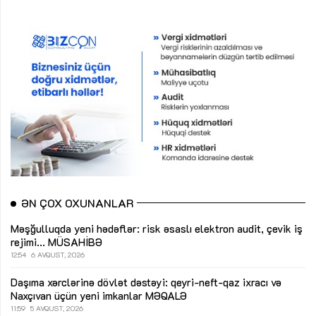
ƏN ÇOX OXUNANLAR
Məşğulluqda yeni hədəflər: risk əsaslı elektron audit, çevik iş
rejimi...
MÜSAHİBƏ
12:54
6 AVQUST, 2026
Daşıma xərclərinə dövlət dəstəyi: qeyri-neft-qaz ixracı və
Naxçıvan üçün yeni imkanlar
MƏQALƏ
11:59
5 AVQUST, 2026