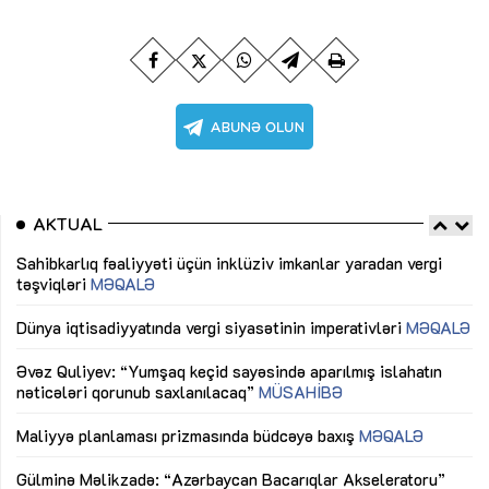
AKTUAL
Sahibkarlıq fəaliyyəti üçün inklüziv imkanlar yaradan vergi
“D
təşviqləri
MƏQALƏ
fə
lıq
Dünya iqtisadiyyatında vergi siyasətinin imperativləri
MƏQALƏ
Ni
mü
Əvəz Quliyev: “Yumşaq keçid sayəsində aparılmış islahatın
nəticələri qorunub saxlanılacaq”
MÜSAHİBƏ
Ay
ya
M
Maliyyə planlaması prizmasında büdcəyə baxış
MƏQALƏ
Az
Gülminə Məlikzadə: “Azərbaycan Bacarıqlar Akseleratoru”