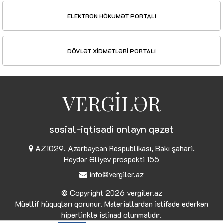
ELEKTRON HÖKUMƏT PORTALI
DÖVLƏT XİDMƏTLƏRİ PORTALI
VERGİLƏR
sosial-iqtisadi onlayn qəzet
AZ1029, Azərbaycan Respublikası, Bakı şəhəri,
Heydər Əliyev prospekti 155
info@vergiler.az
© Copyright 2026
vergiler.az
Müəllif hüquqları qorunur. Materiallardan istifadə edərkən
hiperlinklə istinad olunmalıdır.