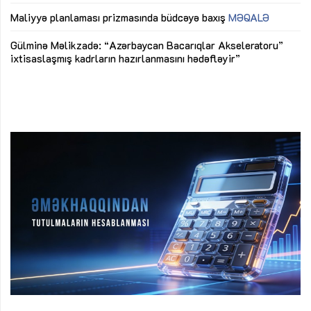
ya
M
Maliyyə planlaması prizmasında büdcəyə baxış
MƏQALƏ
Az
Gülminə Məlikzadə: “Azərbaycan Bacarıqlar Akseleratoru”
ke
ixtisaslaşmış kadrların hazırlanmasını hədəfləyir”
Ay
su