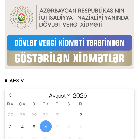
ARXIV
B.e.
Ç.a.
Ç.
C.a.
C.
Ş.
B.
27
28
29
30
31
1
2
3
4
5
6
7
8
9
10
11
12
13
14
15
16