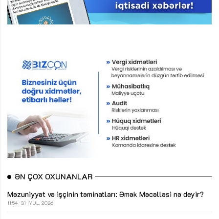
ƏN ÇOX OXUNANLAR
Məzuniyyət və işçinin təminatları: Əmək Məcəlləsi nə deyir?
11:54
31 İYUL, 2026