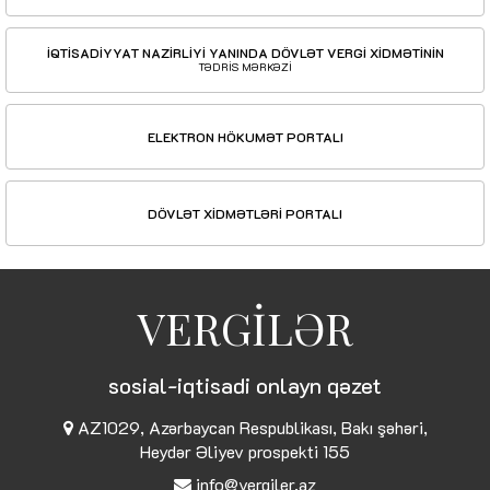
İQTİSADİYYAT NAZİRLİYİ YANINDA DÖVLƏT VERGİ XİDMƏTİNİN
TƏDRİS MƏRKƏZİ
ELEKTRON HÖKUMƏT PORTALI
DÖVLƏT XİDMƏTLƏRİ PORTALI
VERGİLƏR
sosial-iqtisadi onlayn qəzet
AZ1029, Azərbaycan Respublikası, Bakı şəhəri,
Heydər Əliyev prospekti 155
info@vergiler.az