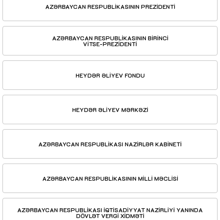
AZƏRBAYCAN RESPUBLİKASININ PREZİDENTİ
AZƏRBAYCAN RESPUBLİKASININ BİRİNCİ
VİTSE-PREZİDENTİ
HEYDƏR ƏLİYEV FONDU
HEYDƏR ƏLİYEV MƏRKƏZİ
AZƏRBAYCAN RESPUBLİKASI NAZİRLƏR KABİNETİ
AZƏRBAYCAN RESPUBLİKASININ MİLLİ MƏCLİSİ
AZƏRBAYCAN RESPUBLİKASI İQTİSADİYYAT NAZİRLİYİ YANINDA
DÖVLƏT VERGİ XİDMƏTİ