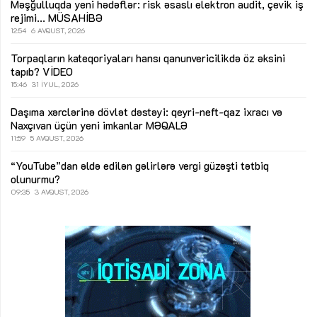
Məşğulluqda yeni hədəflər: risk əsaslı elektron audit, çevik iş
rejimi...
MÜSAHİBƏ
12:54
6 AVQUST, 2026
Torpaqların kateqoriyaları hansı qanunvericilikdə öz əksini
tapıb?
VİDEO
15:46
31 İYUL, 2026
Daşıma xərclərinə dövlət dəstəyi: qeyri-neft-qaz ixracı və
Naxçıvan üçün yeni imkanlar
MƏQALƏ
11:59
5 AVQUST, 2026
“YouTube”dan əldə edilən gəlirlərə vergi güzəşti tətbiq
olunurmu?
09:35
3 AVQUST, 2026