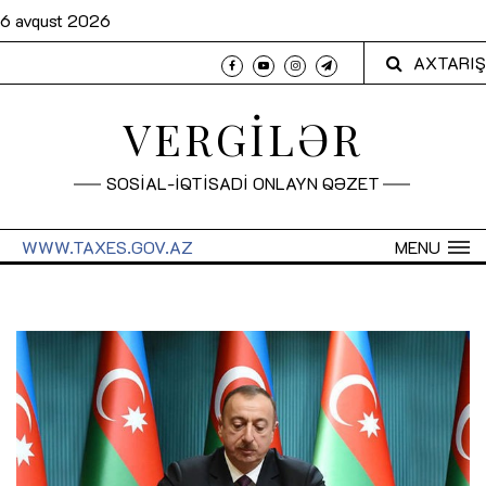
6 avqust 2026
AXTARIŞ
VERGİLƏR
SOSİAL-İQTİSADİ ONLAYN QƏZET
WWW.TAXES.GOV.AZ
MENU