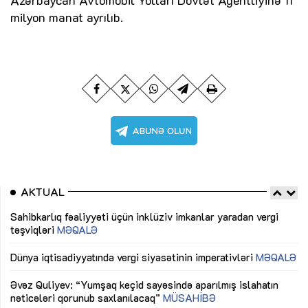
milyon manat ayrılıb.
AKTUAL
Sahibkarlıq fəaliyyəti üçün inklüziv imkanlar yaradan vergi
“D
təşviqləri
MƏQALƏ
fə
lıq
Dünya iqtisadiyyatında vergi siyasətinin imperativləri
MƏQALƏ
Ni
mü
Əvəz Quliyev: “Yumşaq keçid sayəsində aparılmış islahatın
nəticələri qorunub saxlanılacaq”
MÜSAHİBƏ
Ay