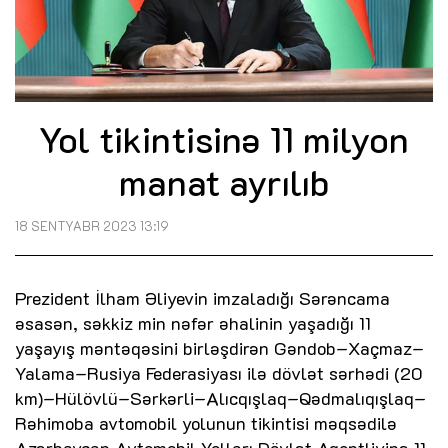
Yol tikintisinə 11 milyon
manat ayrılıb
18 SENTYABR 2023 13:19
Prezident İlham Əliyevin imzaladığı Sərəncama
əsasən, səkkiz min nəfər əhalinin yaşadığı 11
yaşayış məntəqəsini birləşdirən Gəndob–Xaçmaz–
Yalama–Rusiya Federasiyası ilə dövlət sərhədi (20
km)–Hülövlü–Sərkərli–Alıcqışlaq–Qədmalıqışlaq–
Rəhimoba avtomobil yolunun tikintisi məqsədilə
Azərbaycan Avtomobil Yolları Dövlət Agentliyinə 11