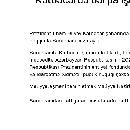
Prezident İlham Əliyev Kəlbəcər şəhərində t
haqqında Sərəncam imzalayıb.
Sərəncamla Kəlbəcər şəhərində tikinti, təmi
məqsədilə Azərbaycan Respublikasının 20
Respublikası Prezidentinin ehtiyat fondund
və İdarəetmə Xidməti” publik hüquqi şəxsə 
Maliyyələşməni təmin etmək Maliyyə Nazirl
Sərəncamdan irəli gələn məsələlərin həlli N