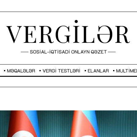
VERGİLƏR
SOSİAL-İQTİSADİ ONLAYN QƏZET
MƏQALƏLƏR
VERGI TESTLƏRI
ELANLAR
MULTIME
GBP
2,2882
RUB
2,1023
Sahibkarlıq fəaliyyəti üçün inklüziv
“Düzgün kommunikasiyanın
imkanlar yaradan vergi təşviqləri
real iş və sistemli fəaliyyə
MƏQALƏ
MÜSAHİBƏ