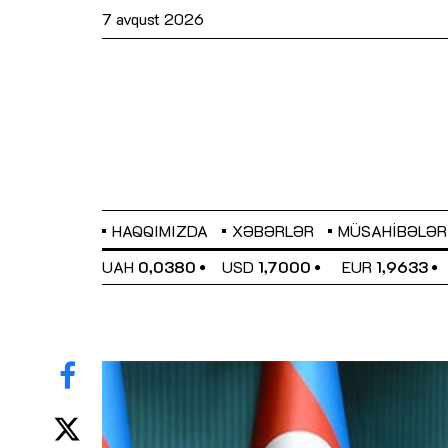
7 avqust 2026
HAQQIMIZDA
XƏBƏRLƏR
MÜSAHIBƏLƏR
EL
0,6486
UAH
0,0380
USD
1,7000
EUR
1,9633