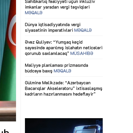
ericiliyinə
Dünya iqtisadiyyatında vergi
Nicat İmanov: "
ühitinin
siyasətinin imperativləri
MƏQALƏ
dəyişikliklər s
edir"
yaxşılaşdırılma
MÜSAHİBƏ
Əvəz Quliyev: “Yumşaq keçid
sayəsində aparılmış islahatın nəticələri
miz daha
qorunub saxlanılacaq”
MÜSAHİBƏ
Aytən Kərimov
, çevik və
inklüziv iş müh
dırmaqdır”
öyrənən komand
Maliyyə planlaması prizmasında
MÜSAHİBƏ
büdcəyə baxış
MƏQALƏ
tərəfdaşlığı
Azərbaycanda d
Gülminə Məlikzadə: “Azərbaycan
n ilk pilot
çərçivəsində hə
Bacarıqlar Akseleratoru” ixtisaslaşmış
layihə
VİDEO
kadrların hazırlanmasını hədəfləyir”
qaviləsi”
Aydın Hüseynov
renliyini
Azərbaycanın iq
andır”
təmin edən əsa
MÜSAHİBƏ
ıb