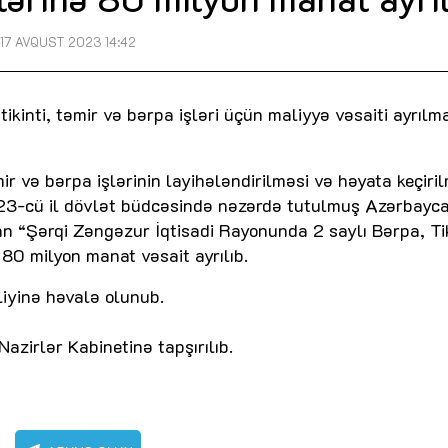
17 AVQUST 2023 14:42
ikinti, təmir və bərpa işləri üçün maliyyə vəsaiti ayrılm
r və bərpa işlərinin layihələndirilməsi və həyata keçiri
23-cü il dövlət büdcəsində nəzərdə tutulmuş Azərbayc
an “Şərqi Zəngəzur İqtisadi Rayonunda 2 saylı Bərpa, Tik
80 milyon manat vəsait ayrılıb.
iyinə həvalə olunub.
azirlər Kabinetinə tapşırılıb.