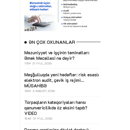
ƏN ÇOX OXUNANLAR
Məzuniyyət və işçinin təminatları:
Əmək Məcəlləsi nə deyir?
11:54
31 İYUL, 2026
Məşğulluqda yeni hədəflər: risk əsaslı
elektron audit, çevik iş rejimi...
MÜSAHİBƏ
12:54
6 AVQUST, 2026
Torpaqların kateqoriyaları hansı
qanunvericilikdə öz əksini tapıb?
VİDEO
15:46
31 İYUL, 2026
Daşıma xərclərinə dövlət dəstəyi: