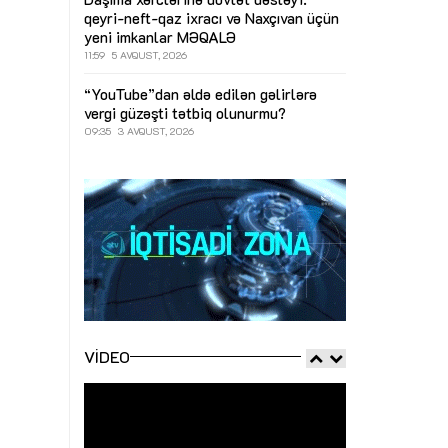
qeyri-neft-qaz ixracı və Naxçıvan üçün
yeni imkanlar
MƏQALƏ
11:59
5 AVQUST, 2026
“YouTube”dan əldə edilən gəlirlərə
vergi güzəşti tətbiq olunurmu?
09:35
3 AVQUST, 2026
VIDEO