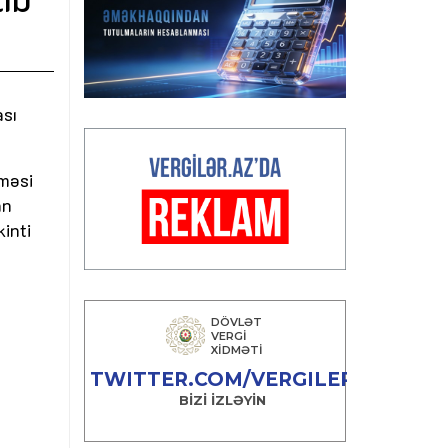
ası
lməsi
an
inti