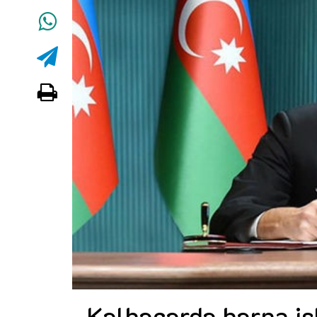
Kəlbəcərdə bərpa iş