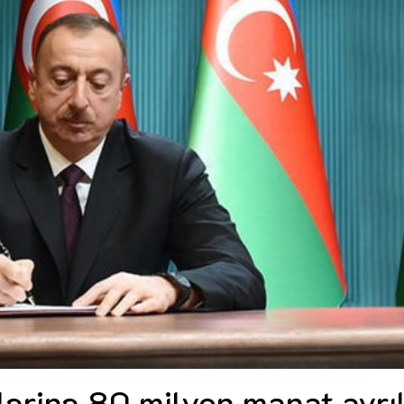
Dünya iqtisadiyyatında vergi
Nicat İmanov: "Vergi qanunv
siyasətinin imperativləri
MƏQALƏ
dəyişikliklər sahibkarlıq m
yaxşılaşdırılmasına xidmət 
MÜSAHİBƏ
Əvəz Quliyev: “Yumşaq keçid
sayəsində aparılmış islahatın nəticələri
qorunub saxlanılacaq”
MÜSAHİBƏ
Aytən Kərimova: “Məqsədi
inklüziv iş mühiti yaratmaq
öyrənən komanda formalaş
Maliyyə planlaması prizmasında
MÜSAHİBƏ
büdcəyə baxış
MƏQALƏ
Azərbaycanda dövlət-özəl 
Gülminə Məlikzadə: “Azərbaycan
çərçivəsində həyata keçirilə
Bacarıqlar Akseleratoru” ixtisaslaşmış
layihə
VİDEO
kadrların hazırlanmasını hədəfləyir”
Aydın Hüseynov: “Əsrin mü
Azərbaycanın iqtisadi suve
təmin edən əsas dayaqlard
MÜSAHİBƏ
lərinə 80 milyon manat ayrıl