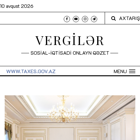
10 avqust 2026
AXTARIŞ
VERGİLƏR
SOSİAL-İQTİSADİ ONLAYN QƏZET
WWW.TAXES.GOV.AZ
MENU