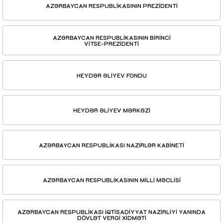
AZƏRBAYCAN RESPUBLİKASININ PREZİDENTİ
AZƏRBAYCAN RESPUBLİKASININ BİRİNCİ
VİTSE-PREZİDENTİ
HEYDƏR ƏLİYEV FONDU
HEYDƏR ƏLİYEV MƏRKƏZİ
AZƏRBAYCAN RESPUBLİKASI NAZİRLƏR KABİNETİ
AZƏRBAYCAN RESPUBLİKASININ MİLLİ MƏCLİSİ
AZƏRBAYCAN RESPUBLİKASI İQTİSADİYYAT NAZİRLİYİ YANINDA
DÖVLƏT VERGİ XİDMƏTİ