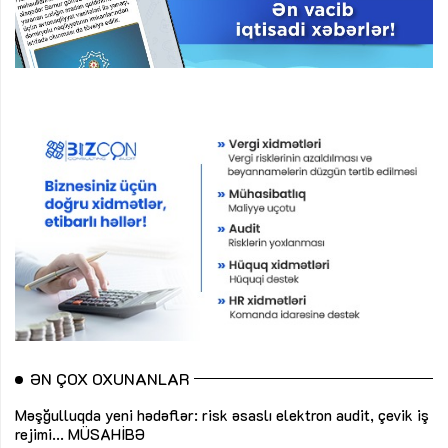
ƏN ÇOX OXUNANLAR
Məşğulluqda yeni hədəflər: risk əsaslı elektron audit, çevik iş
rejimi...
MÜSAHİBƏ