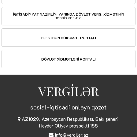
İQTİSADİYYAT NAZİRLİYİ YANINDA DÖVLƏT VERGİ XİDMƏTİNİN
TƏDRİS MƏRKƏZİ
ELEKTRON HÖKUMƏT PORTALI
DÖVLƏT XİDMƏTLƏRİ PORTALI
VERGİLƏR
sosial-iqtisadi onlayn qəzet
AZ1029, Azərbaycan Respublikası, Bakı şəhəri,
Heydər Əliyev prospekti 155
info@vergiler.az