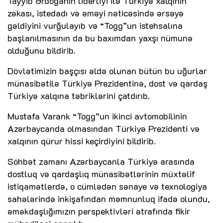
Tayyib Ərdoğanın liderliyi ilə Türkiyə xalqının
zəkası, istedadı və əməyi nəticəsində ərsəyə
gəldiyini vurğulayıb və “Togg”un istehsalına
başlanılmasının da bu baxımdan yaxşı nümunə
olduğunu bildirib.
Dövlətimizin başçısı əldə olunan bütün bu uğurlar
münasibətilə Türkiyə Prezidentinə, dost və qardaş
Türkiyə xalqına təbriklərini çatdırıb.
Mustafa Varank “Togg”un ikinci avtomobilinin
Azərbaycanda olmasından Türkiyə Prezidenti və
xalqının qürur hissi keçirdiyini bildirib.
Söhbət zamanı Azərbaycanla Türkiyə arasında
dostluq və qardaşlıq münasibətlərinin müxtəlif
istiqamətlərdə, o cümlədən sənaye və texnologiya
sahələrində inkişafından məmnunluq ifadə olundu,
əməkdaşlığımızın perspektivləri ətrafında fikir