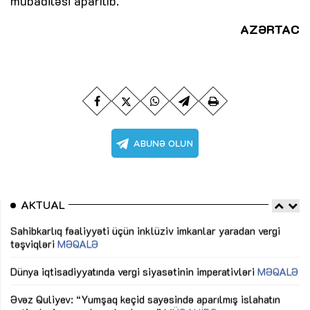
mübadiləsi aparılıb.
AZƏRTAC
AKTUAL
Sahibkarlıq fəaliyyəti üçün inklüziv imkanlar yaradan vergi
“D
təşviqləri
MƏQALƏ
fə
lıq
Dünya iqtisadiyyatında vergi siyasətinin imperativləri
MƏQALƏ
Ni
mü
Əvəz Quliyev: “Yumşaq keçid sayəsində aparılmış islahatın