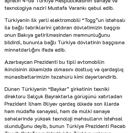
aprelin 4-də Türkiyə Respublikasının sənaye və
texnologiya naziri Mustafa Varankı qəbul edib.
Türkiyənin ilk yerli elektromobili “Togg”un istehsalı
ilə bağlı təbriklərini çatdıran dövlətimizin başçısı
onun Bakıya gətirilməsindən məmnunluğunu
bildirdi, bununla bağlı Türkiyə dövlətinin başçısına
minnətdarlığını ifadə edib.
Azərbaycan Prezidenti bu tipli avtomobilin
ikincisinin ölkəmizdə olmasını dostluq və qardaşlıq
münasibətlərimizin təzahürü kimi dəyərləndirib.
Dünən Türkiyənin “Baykar” şirkətinin texniki
direktoru Selçuk Bayraktarla görüşünü xatırladan
Prezident İlham Əliyev qardaş ölkədə son illərdə
həm müdafiə sənayesi, həm də mülki sənaye
sahələrində yüksək texnoloji məhsulların istehsal
olunduğunu deyib, bunun Türkiyə Prezidenti Rəcəb