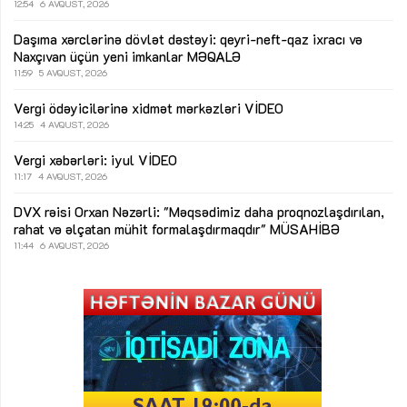
12:54
6 AVQUST, 2026
Daşıma xərclərinə dövlət dəstəyi: qeyri-neft-qaz ixracı və
Naxçıvan üçün yeni imkanlar
MƏQALƏ
11:59
5 AVQUST, 2026
Vergi ödəyicilərinə xidmət mərkəzləri
VİDEO
14:25
4 AVQUST, 2026
Vergi xəbərləri: iyul
VİDEO
11:17
4 AVQUST, 2026
DVX rəisi Orxan Nəzərli: "Məqsədimiz daha proqnozlaşdırılan,
rahat və əlçatan mühit formalaşdırmaqdır"
MÜSAHİBƏ
11:44
6 AVQUST, 2026