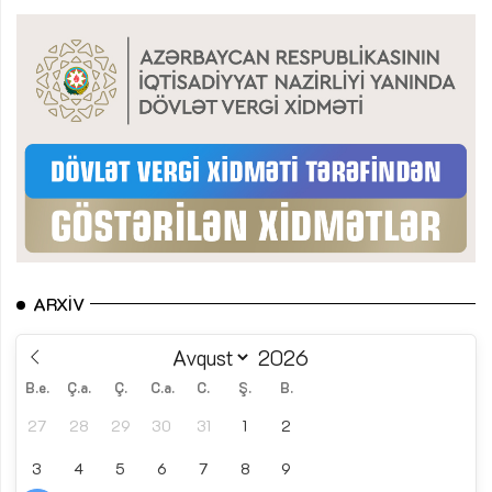
ARXIV
B.e.
Ç.a.
Ç.
C.a.
C.
Ş.
B.
27
28
29
30
31
1
2
3
4
5
6
7
8
9