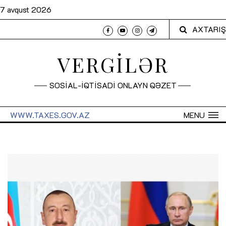
7 avqust 2026
AXTARIŞ
VERGİLƏR
SOSİAL-İQTİSADİ ONLAYN QƏZET
WWW.TAXES.GOV.AZ
MENU