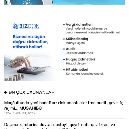
ƏN ÇOX OXUNANLAR
Məşğulluqda yeni hədəflər: risk əsaslı elektron audit, çevik iş
rejimi...
MÜSAHİBƏ
12:54
6 AVQUST, 2026
Daşıma xərclərinə dövlət dəstəyi: qeyri-neft-qaz ixracı və