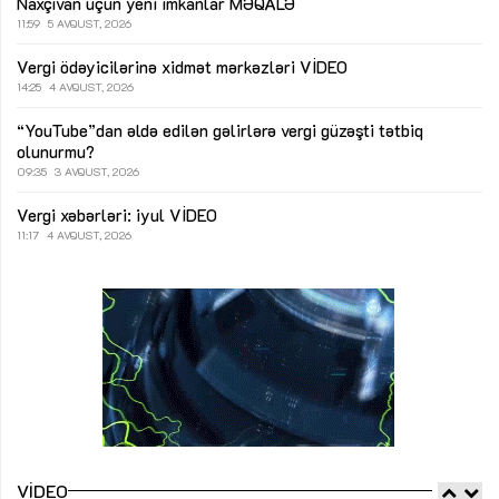
Naxçıvan üçün yeni imkanlar
MƏQALƏ
11:59
5 AVQUST, 2026
Vergi ödəyicilərinə xidmət mərkəzləri
VİDEO
14:25
4 AVQUST, 2026
“YouTube”dan əldə edilən gəlirlərə vergi güzəşti tətbiq
olunurmu?
09:35
3 AVQUST, 2026
Vergi xəbərləri: iyul
VİDEO
11:17
4 AVQUST, 2026
VIDEO