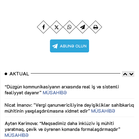
AKTUAL
“Düzgün kommunikasiyanın arxasında real iş və sistemli
Sa
fəaliyyət dayanır”
MÜSAHİBƏ
tə
LƏ
Nicat İmanov: "Vergi qanunvericiliyinə dəyişikliklər sahibkarlıq
Dü
mühitinin yaxşılaşdırılmasına xidmət edir"
MÜSAHİBƏ
Əv
Aytən Kərimova: “Məqsədimiz daha inklüziv iş mühiti
nə
yaratmaq, çevik və öyrənən komanda formalaşdırmaqdır”
MÜSAHİBƏ
Ma