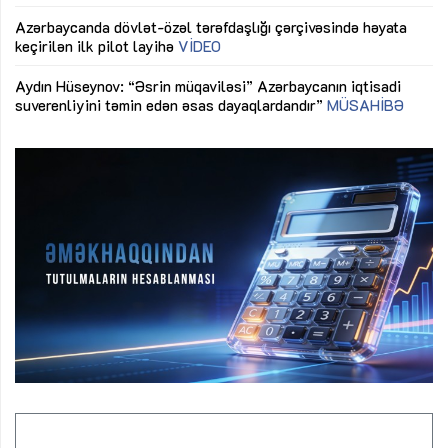
Azərbaycanda dövlət-özəl tərəfdaşlığı çərçivəsində həyata
Gü
keçirilən ilk pilot layihə
VİDEO
ix
Aydın Hüseynov: “Əsrin müqaviləsi” Azərbaycanın iqtisadi
suverenliyini təmin edən əsas dayaqlardandır”
MÜSAHİBƏ