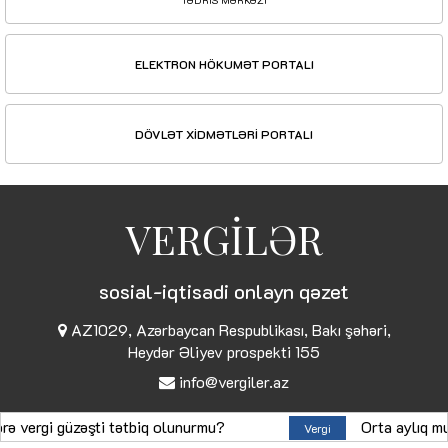
TƏDRİS MƏRKƏZİ
ELEKTRON HÖKUMƏT PORTALI
DÖVLƏT XİDMƏTLƏRİ PORTALI
VERGİLƏR
sosial-iqtisadi onlayn qəzet
AZ1029, Azərbaycan Respublikası, Bakı şəhəri,
Heydər Əliyev prospekti 155
info@vergiler.az
© Copyright 2026
vergiler.az
rgi güzəşti tətbiq olunurmu?
Orta aylıq muzdlu 
Vergi
Müəllif hüquqları qorunur. Materiallardan istifadə edərkən