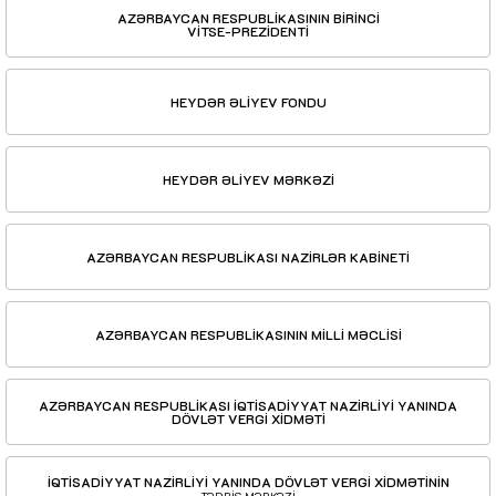
AZƏRBAYCAN RESPUBLİKASININ BİRİNCİ
VİTSE-PREZİDENTİ
HEYDƏR ƏLİYEV FONDU
HEYDƏR ƏLİYEV MƏRKƏZİ
AZƏRBAYCAN RESPUBLİKASI NAZİRLƏR KABİNETİ
AZƏRBAYCAN RESPUBLİKASININ MİLLİ MƏCLİSİ
AZƏRBAYCAN RESPUBLİKASI İQTİSADİYYAT NAZİRLİYİ YANINDA
DÖVLƏT VERGİ XİDMƏTİ
İQTİSADİYYAT NAZİRLİYİ YANINDA DÖVLƏT VERGİ XİDMƏTİNİN