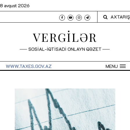
8 avqust 2026
AXTARIŞ
VERGİLƏR
SOSİAL-İQTİSADİ ONLAYN QƏZET
WWW.TAXES.GOV.AZ
MENU