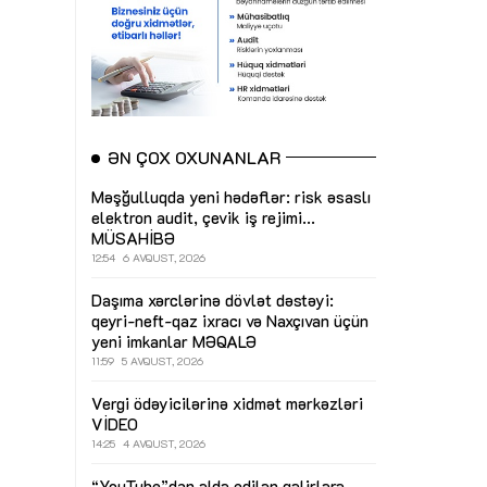
ƏN ÇOX OXUNANLAR
Məşğulluqda yeni hədəflər: risk əsaslı
elektron audit, çevik iş rejimi...
MÜSAHİBƏ
12:54
6 AVQUST, 2026
Daşıma xərclərinə dövlət dəstəyi:
qeyri-neft-qaz ixracı və Naxçıvan üçün
yeni imkanlar
MƏQALƏ
11:59
5 AVQUST, 2026
Vergi ödəyicilərinə xidmət mərkəzləri
VİDEO
14:25
4 AVQUST, 2026
“YouTube”dan əldə edilən gəlirlərə