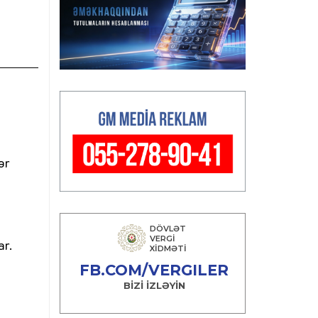
ər
ar.