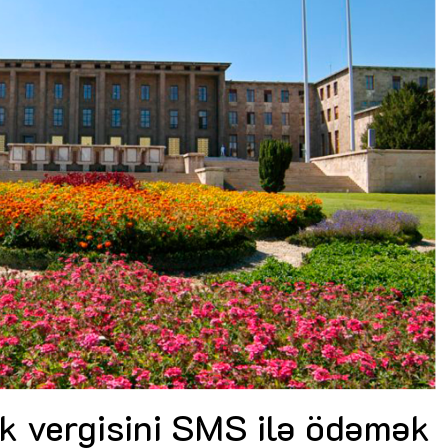
Nicat İmanov: "Vergi qanunvericiliyinə
dəyişikliklər sahibkarlıq mühitinin
yaxşılaşdırılmasına xidmət edir"
MÜSAHİBƏ
i
Aytən Kərimova: “Məqsədimiz daha
inklüziv iş mühiti yaratmaq, çevik və
öyrənən komanda formalaşdırmaqdır”
MÜSAHİBƏ
Azərbaycanda dövlət-özəl tərəfdaşlığı
çərçivəsində həyata keçirilən ilk pilot
ş
layihə
VİDEO
Aydın Hüseynov: “Əsrin müqaviləsi”
Azərbaycanın iqtisadi suverenliyini
təmin edən əsas dayaqlardandır”
MÜSAHİBƏ
k vergisini SMS ilə ödəmək