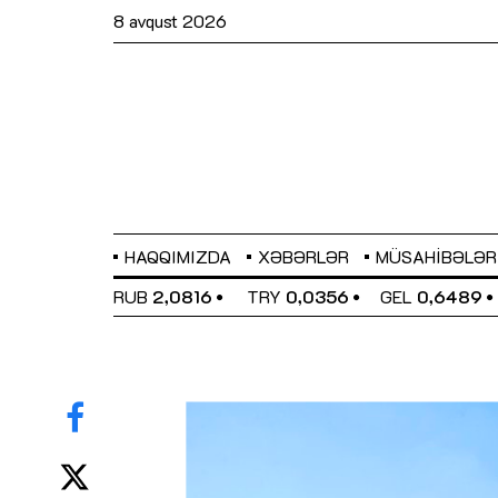
8 avqust 2026
HAQQIMIZDA
XƏBƏRLƏR
MÜSAHIBƏLƏR
BP
2,2873
RUB
2,0816
TRY
0,0356
GEL
0,6489
Sahibkarlıq fəaliyyəti üçün inklüziv
imkanlar yaradan vergi təşviqləri
MƏQALƏ