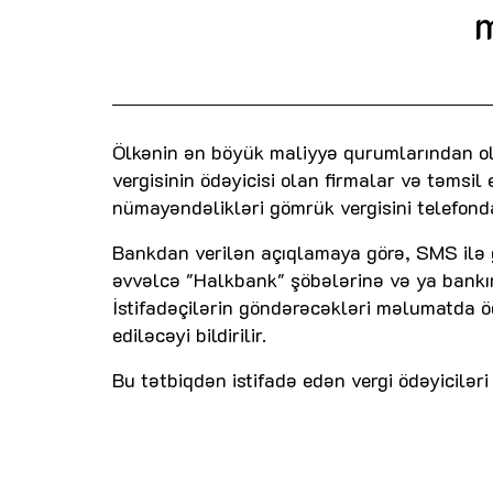
Ölkənin ən böyük maliyyə qurumlarından ol
vergisinin ödəyicisi olan firmalar və təmsi
nümayəndəlikləri gömrük vergisini telefon
Bankdan verilən açıqlamaya görə, SMS ilə 
əvvəlcə "Halkbank" şöbələrinə və ya bankın
İstifadəçilərin göndərəcəkləri məlumatda 
ediləcəyi bildirilir.
Bu tətbiqdən istifadə edən vergi ödəyicilər