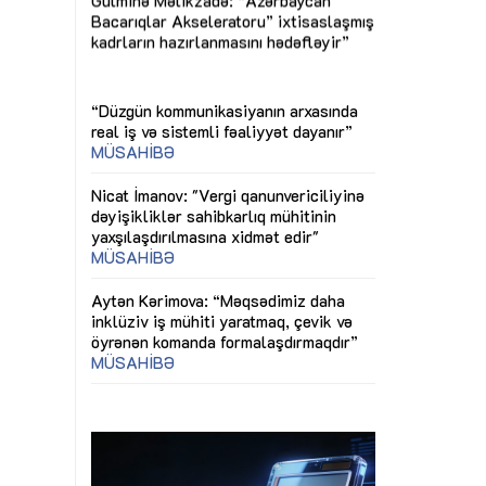
Nicat İmanov: "Vergi qanunvericiliyinə
Dünya iqtisadiy
dəyişikliklər sahibkarlıq mühitinin
siyasətinin imp
yaxşılaşdırılmasına xidmət edir"
MÜSAHİBƏ
Əvəz Quliyev: 
sayəsində aparı
Aytən Kərimova: “Məqsədimiz daha
qorunub saxla
inklüziv iş mühiti yaratmaq, çevik və
öyrənən komanda formalaşdırmaqdır”
Maliyyə planla
MÜSAHİBƏ
büdcəyə baxış
Azərbaycanda dövlət-özəl tərəfdaşlığı
Gülminə Məlik
çərçivəsində həyata keçirilən ilk pilot
Bacarıqlar Aks
layihə
VİDEO
kadrların hazır
Aydın Hüseynov: “Əsrin müqaviləsi”
Azərbaycanın iqtisadi suverenliyini
təmin edən əsas dayaqlardandır”
MÜSAHİBƏ