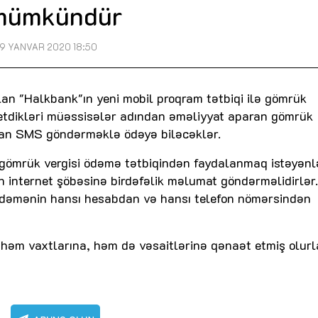
mümkündür
9 YANVAR 2020 18:50
an "Halkbank"ın yeni mobil proqram tətbiqi ilə gömrük
l etdikləri müəssisələr adından əməliyyat aparan gömrük
dan SMS göndərməklə ödəyə biləcəklər.
gömrük vergisi ödəmə tətbiqindən faydalanmaq istəyənl
 internet şöbəsinə birdəfəlik məlumat göndərməlidirlər.
ödəmənin hansı hesabdan və hansı telefon nömərsindən
i həm vaxtlarına, həm də vəsaitlərinə qənaət etmiş olurl