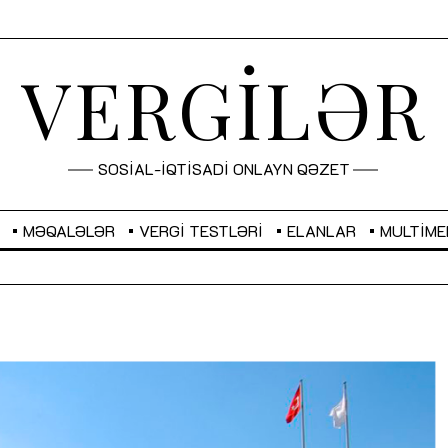
VERGİLƏR
SOSİAL-İQTİSADİ ONLAYN QƏZET
MƏQALƏLƏR
VERGI TESTLƏRI
ELANLAR
MULTIME
UAH
0,0380
USD
1,7000
EUR
1,9591
GBP
2,28
“Düzgün kommunikasiyanın arxasında
real iş və sistemli fəaliyyət dayanır”
MÜSAHİBƏ