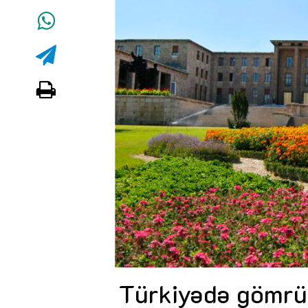
Dünya iqtisadiyyatında vergi
siyasətinin imperativləri
MƏQALƏ
Əvəz Quliyev: “Yumşaq keçid
sayəsində aparılmış islahatın nəticələr
qorunub saxlanılacaq”
MÜSAHİBƏ
Maliyyə planlaması prizmasında
büdcəyə baxış
MƏQALƏ
Gülminə Məlikzadə: “Azərbaycan
Bacarıqlar Akseleratoru” ixtisaslaşmı
kadrların hazırlanmasını hədəfləyir”
Türkiyədə gömrü