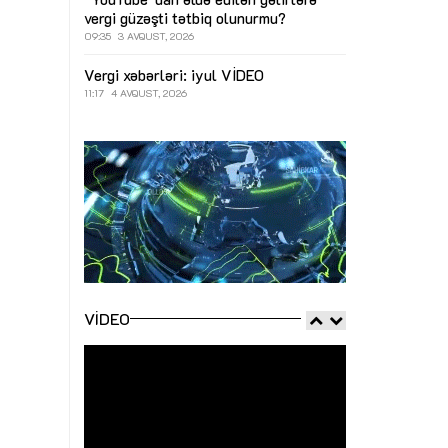
vergi güzəşti tətbiq olunurmu?
09:35
3 AVQUST, 2026
Vergi xəbərləri: iyul
VİDEO
11:17
4 AVQUST, 2026
VIDEO