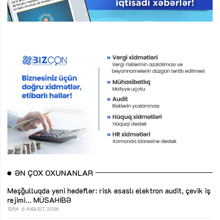
ƏN ÇOX OXUNANLAR
Məşğulluqda yeni hədəflər: risk əsaslı elektron audit, çevik iş
rejimi...
MÜSAHİBƏ
12:54
6 AVQUST, 2026