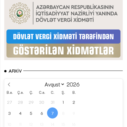
ARXIV
B.e.
Ç.a.
Ç.
C.a.
C.
Ş.
B.
27
28
29
30
31
1
2
3
4
5
6
7
8
9
10
11
12
13
14
15
16