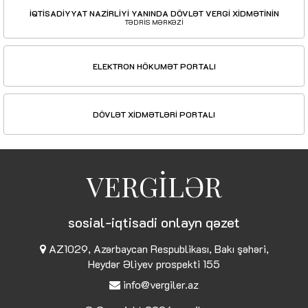
İQTİSADİYYAT NAZİRLİYİ YANINDA DÖVLƏT VERGİ XİDMƏTİNİN
TƏDRİS MƏRKƏZİ
ELEKTRON HÖKUMƏT PORTALI
DÖVLƏT XİDMƏTLƏRİ PORTALI
VERGİLƏR
sosial-iqtisadi onlayn qəzet
AZ1029, Azərbaycan Respublikası, Bakı şəhəri,
Heydər Əliyev prospekti 155
info@vergiler.az