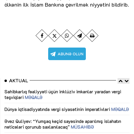
ölkənin ilk İslam Bankına çevrilmək niyyətini bildirib.
AKTUAL
Sahibkarlıq fəaliyyəti üçün inklüziv imkanlar yaradan vergi
“D
təşviqləri
MƏQALƏ
fə
lıq
Dünya iqtisadiyyatında vergi siyasətinin imperativləri
MƏQALƏ
Ni
mü
Əvəz Quliyev: “Yumşaq keçid sayəsində aparılmış islahatın
nəticələri qorunub saxlanılacaq”
MÜSAHİBƏ
Ay
ya