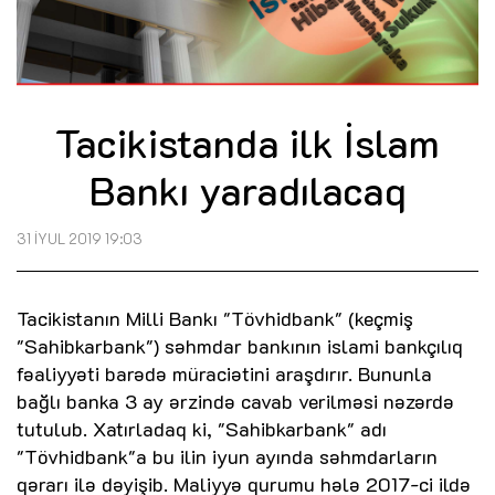
Tacikistanda ilk İslam
Bankı yaradılacaq
31 İYUL 2019 19:03
Tacikistanın Milli Bankı "Tövhidbank" (keçmiş
"Sahibkarbank") səhmdar bankının islami bankçılıq
fəaliyyəti barədə müraciətini araşdırır. Bununla
bağlı banka 3 ay ərzində cavab verilməsi nəzərdə
tutulub. Xatırladaq ki, "Sahibkarbank" adı
"Tövhidbank"a bu ilin iyun ayında səhmdarların
qərarı ilə dəyişib. Maliyyə qurumu hələ 2017-ci ildə