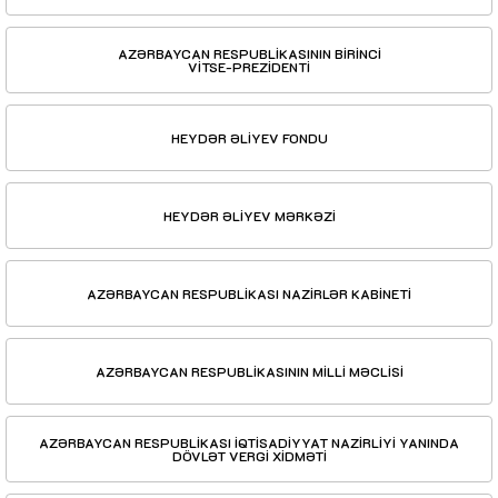
AZƏRBAYCAN RESPUBLİKASININ BİRİNCİ
VİTSE-PREZİDENTİ
HEYDƏR ƏLİYEV FONDU
HEYDƏR ƏLİYEV MƏRKƏZİ
AZƏRBAYCAN RESPUBLİKASI NAZİRLƏR KABİNETİ
AZƏRBAYCAN RESPUBLİKASININ MİLLİ MƏCLİSİ
AZƏRBAYCAN RESPUBLİKASI İQTİSADİYYAT NAZİRLİYİ YANINDA
DÖVLƏT VERGİ XİDMƏTİ