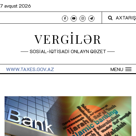
7 avqust 2026
AXTARIŞ
VERGİLƏR
SOSİAL-İQTİSADİ ONLAYN QƏZET
WWW.TAXES.GOV.AZ
MENU