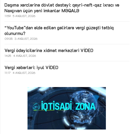
Daşıma xərclərinə dövlət dəstəyi: qeyri-neft-qaz ixracı və
Naxçıvan üçün yeni imkanlar
MƏQALƏ
11:59
5 AVQUST, 2026
“YouTube”dan əldə edilən gəlirlərə vergi güzəşti tətbiq
olunurmu?
09:35
3 AVQUST, 2026
Vergi ödəyicilərinə xidmət mərkəzləri
VİDEO
14:25
4 AVQUST, 2026
Vergi xəbərləri: iyul
VİDEO
11:17
4 AVQUST, 2026