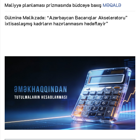
M
Maliyyə planlaması prizmasında büdcəyə baxış
MƏQALƏ
Az
Gülminə Məlikzadə: “Azərbaycan Bacarıqlar Akseleratoru”
ke
ixtisaslaşmış kadrların hazırlanmasını hədəfləyir”
Ay
su