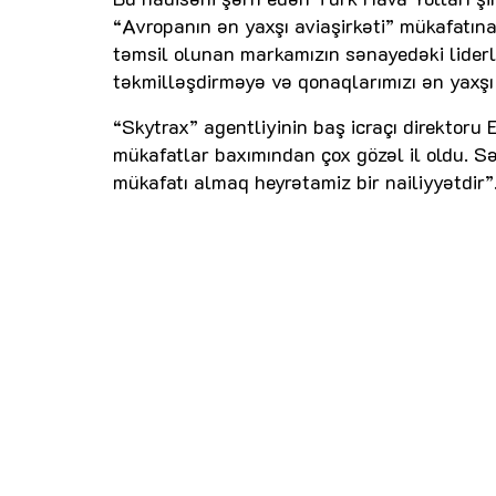
“Avropanın ən yaxşı aviaşirkəti” mükafatı
təmsil olunan markamızın sənayedəki liderl
təkmilləşdirməyə və qonaqlarımızı ən yaxş
“Skytrax” agentliyinin baş icraçı direktoru
mükafatlar baxımından çox gözəl il oldu. Sək
mükafatı almaq heyrətamiz bir nailiyyətdir”