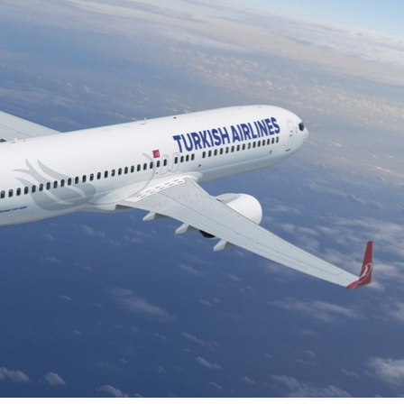
Dünya iqtisadiyyatında vergi
Nicat İmanov: "Vergi qanunv
siyasətinin imperativləri
MƏQALƏ
dəyişikliklər sahibkarlıq m
yaxşılaşdırılmasına xidmət 
MÜSAHİBƏ
Əvəz Quliyev: “Yumşaq keçid
sayəsində aparılmış islahatın nəticələri
qorunub saxlanılacaq”
MÜSAHİBƏ
Aytən Kərimova: “Məqsədi
inklüziv iş mühiti yaratmaq
öyrənən komanda formalaş
Maliyyə planlaması prizmasında
MÜSAHİBƏ
büdcəyə baxış
MƏQALƏ
Azərbaycanda dövlət-özəl 
Gülminə Məlikzadə: “Azərbaycan
çərçivəsində həyata keçirilə
Bacarıqlar Akseleratoru” ixtisaslaşmış
layihə
VİDEO
kadrların hazırlanmasını hədəfləyir”
Aydın Hüseynov: “Əsrin mü
Azərbaycanın iqtisadi suve
təmin edən əsas dayaqlard
MÜSAHİBƏ