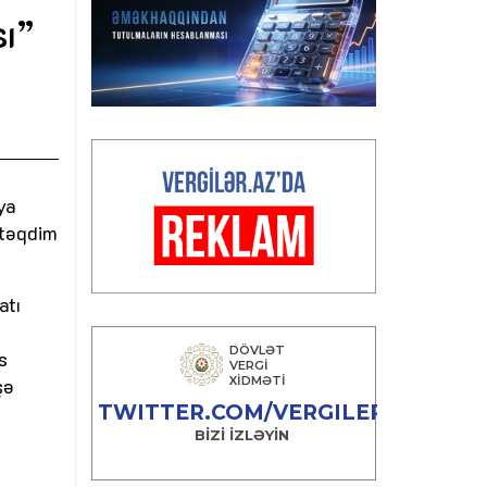
sı”
ya
 təqdim
atı
s
şə