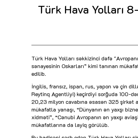
Türk Hava Yolları 8-
Türk Hava Yolları səkkizinci dəfə "Avropanı
sənayesinin Oskarları” kimi tanınan mükafa
edilib.
İngilis, fransız, ispan, rus, yapon və çin d
Reytinq Agentliyi) keçirdiyi sorğuda 100-dən
20,23 milyon cavabına əsasən 325 şirkət a
mükafatla yanaşı, “Dünyanın ən yaxşı bizne
xidməti”, “Cənubi Avropanın ən yaxşı aviaşi
mükafatlarına da layiq görülüb.
Bu hadisəni şərh edən Türk Hava Yolları şirk