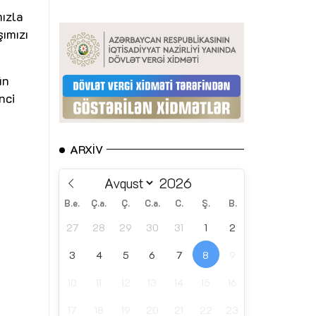
ızla
ımızı
ün
nci
ARXIV
B.e.
Ç.a.
Ç.
C.a.
C.
Ş.
B.
27
28
29
30
31
1
2
3
4
5
6
7
8
9
10
11
12
13
14
15
16
17
18
19
20
21
22
23