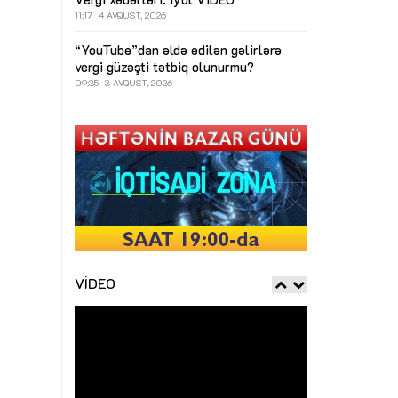
11:17
4 AVQUST, 2026
“YouTube”dan əldə edilən gəlirlərə
vergi güzəşti tətbiq olunurmu?
09:35
3 AVQUST, 2026
VIDEO