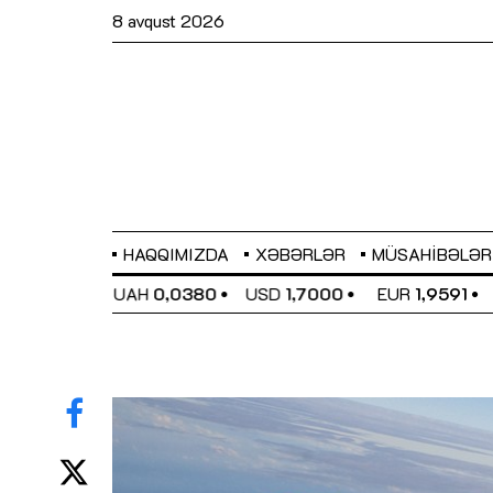
8 avqust 2026
HAQQIMIZDA
XƏBƏRLƏR
MÜSAHIBƏLƏR
EL
0,6489
UAH
0,0380
USD
1,7000
EUR
1,9591