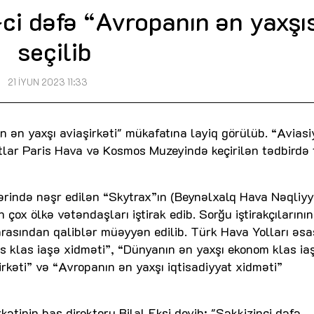
ci dəfə “Avropanın ən yaxşı
seçilib
21 İYUN 2023 11:33
n ən yaxşı aviaşirkəti" mükafatına layiq görülüb. “Aviasi
tlar Paris Hava və Kosmos Muzeyində keçirilən tədbirdə
illərində nəşr edilən “Skytrax”ın (Beynəlxalq Hava Nəqliyy
 çox ölkə vətəndaşları iştirak edib. Sorğu iştirakçılarının
rasından qaliblər müəyyən edilib. Türk Hava Yolları əsa
s klas iaşə xidməti”, “Dünyanın ən yaxşı ekonom klas ia
rkəti” və “Avropanın ən yaxşı iqtisadiyyat xidməti”
ətinin baş direktoru Bilal Ekşi deyib: "Səkkizinci dəfə