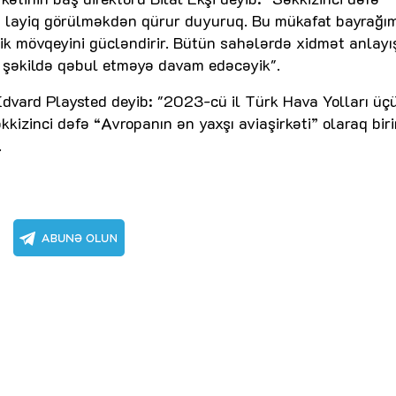
na layiq görülməkdən qürur duyuruq. Bu mükafat bayrağım
ik mövqeyini gücləndirir. Bütün sahələrdə xidmət anlayış
ı şəkildə qəbul etməyə davam edəcəyik".
 Edvard Playsted deyib: "2023-cü il Türk Hava Yolları üç
kizinci dəfə “Avropanın ən yaxşı aviaşirkəti” olaraq biri
.