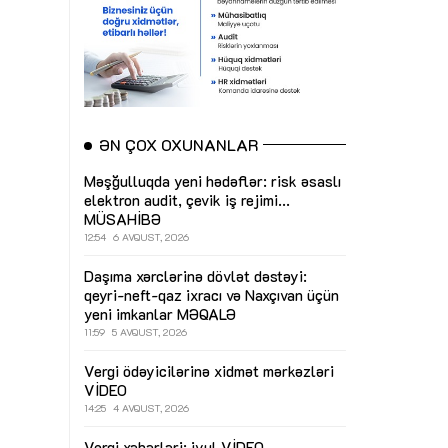
ƏN ÇOX OXUNANLAR
Məşğulluqda yeni hədəflər: risk əsaslı
elektron audit, çevik iş rejimi...
MÜSAHİBƏ
12:54
6 AVQUST, 2026
Daşıma xərclərinə dövlət dəstəyi:
qeyri-neft-qaz ixracı və Naxçıvan üçün
yeni imkanlar
MƏQALƏ
11:59
5 AVQUST, 2026
Vergi ödəyicilərinə xidmət mərkəzləri
VİDEO
14:25
4 AVQUST, 2026
Vergi xəbərləri: iyul
VİDEO