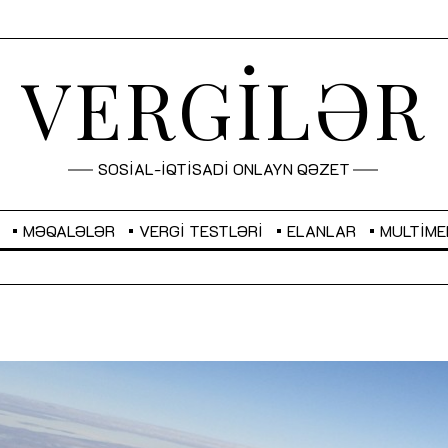
VERGİLƏR
SOSİAL-İQTİSADİ ONLAYN QƏZET
MƏQALƏLƏR
VERGI TESTLƏRI
ELANLAR
MULTIME
GBP
2,2873
RUB
2,0816
Sahibkarlıq fəaliyyəti üçün inklüziv
“Düzgün kommunikasiyanın
imkanlar yaradan vergi təşviqləri
real iş və sistemli fəaliyyə
MƏQALƏ
MÜSAHİBƏ