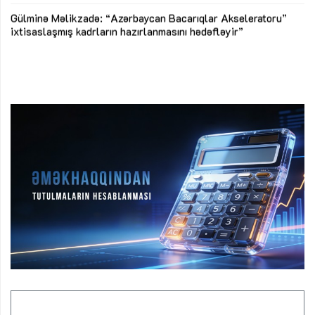
Az
Gülminə Məlikzadə: “Azərbaycan Bacarıqlar Akseleratoru”
ke
ixtisaslaşmış kadrların hazırlanmasını hədəfləyir”
Ay
su