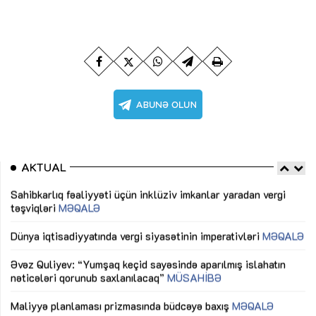
AKTUAL
Sahibkarlıq fəaliyyəti üçün inklüziv imkanlar yaradan vergi
“D
təşviqləri
MƏQALƏ
fə
lıq
Dünya iqtisadiyyatında vergi siyasətinin imperativləri
MƏQALƏ
Ni
mü
Əvəz Quliyev: “Yumşaq keçid sayəsində aparılmış islahatın
nəticələri qorunub saxlanılacaq”
MÜSAHİBƏ
Ay
ya
M
Maliyyə planlaması prizmasında büdcəyə baxış
MƏQALƏ