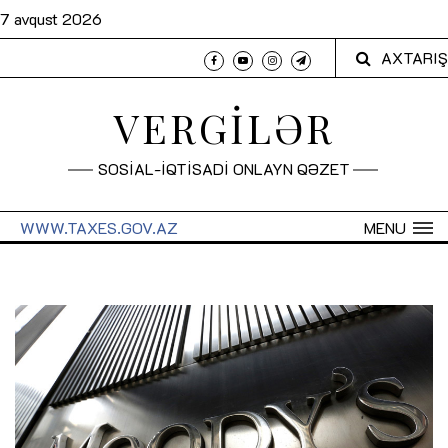
7 avqust 2026
AXTARIŞ
VERGİLƏR
SOSİAL-İQTİSADİ ONLAYN QƏZET
WWW.TAXES.GOV.AZ
MENU