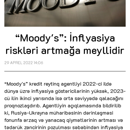
“Moody's”: İnflyasiya
riskləri artmağa meyllidir
29 APREL 2022 14:06
“Moody's” kredit reytinq agentliyi 2022-ci ildə
dünya üzrə inflyasiya göstəricilərinin yüksək, 2023-
cü ilin ikinci yarısında isə orta səviyyədə qalacağını
proqnozlaşdırıb. Agentliyin açıqlamasında bildirilib
ki, Rusiya-Ukrayna müharibəsinin dərinləşməsi
fonunfa ərzaq və yanacaq qiymətlərinin artması və
tədarük zəncirinin pozulması səbəbindən inflyasiya