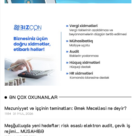
ƏN ÇOX OXUNANLAR
Məzuniyyət və işçinin təminatları: Əmək Məcəlləsi nə deyir?
11:54
31 İYUL, 2026
Məşğulluqda yeni hədəflər: risk əsaslı elektron audit, çevik iş
rejimi...
MÜSAHİBƏ