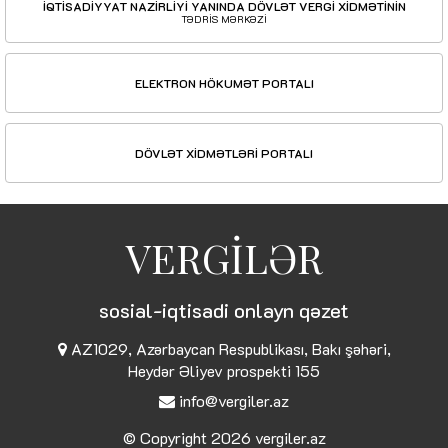
İQTİSADİYYAT NAZİRLİYİ YANINDA DÖVLƏT VERGİ XİDMƏTİNİN
TƏDRİS MƏRKƏZİ
ELEKTRON HÖKUMƏT PORTALI
DÖVLƏT XİDMƏTLƏRİ PORTALI
VERGİLƏR
sosial-iqtisadi onlayn qəzet
AZ1029, Azərbaycan Respublikası, Bakı şəhəri,
Heydər Əliyev prospekti 155
info@vergiler.az
© Copyright 2026
vergiler.az