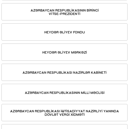
AZƏRBAYCAN RESPUBLİKASININ BİRİNCİ
VİTSE-PREZİDENTİ
HEYDƏR ƏLİYEV FONDU
HEYDƏR ƏLİYEV MƏRKƏZİ
AZƏRBAYCAN RESPUBLİKASI NAZİRLƏR KABİNETİ
AZƏRBAYCAN RESPUBLİKASININ MİLLİ MƏCLİSİ
AZƏRBAYCAN RESPUBLİKASI İQTİSADİYYAT NAZİRLİYİ YANINDA
DÖVLƏT VERGİ XİDMƏTİ