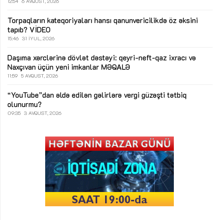
12:54
6 AVQUST, 2026
Torpaqların kateqoriyaları hansı qanunvericilikdə öz əksini
tapıb?
VİDEO
15:46
31 İYUL, 2026
Daşıma xərclərinə dövlət dəstəyi: qeyri-neft-qaz ixracı və
Naxçıvan üçün yeni imkanlar
MƏQALƏ
11:59
5 AVQUST, 2026
“YouTube”dan əldə edilən gəlirlərə vergi güzəşti tətbiq
olunurmu?
09:35
3 AVQUST, 2026