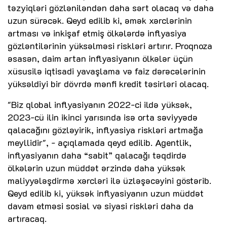
təzyiqləri gözləniləndən daha sərt olacaq və daha
uzun sürəcək. Qeyd edilib ki, əmək xərclərinin
artması və inkişaf etmiş ölkələrdə inflyasiya
gözləntilərinin yüksəlməsi riskləri artırır. Proqnoza
əsasən, daim artan inflyasiyanın ölkələr üçün
xüsusilə iqtisadi yavaşlama və faiz dərəcələrinin
yüksəldiyi bir dövrdə mənfi kredit təsirləri olacaq.
"Biz qlobal inflyasiyanın 2022-ci ildə yüksək,
2023-cü ilin ikinci yarısında isə orta səviyyədə
qalacağını gözləyirik, inflyasiya riskləri artmağa
meyllidir", - açıqlamada qeyd edilib. Agentlik,
inflyasiyanın daha “sabit” qalacağı təqdirdə
ölkələrin uzun müddət ərzində daha yüksək
maliyyələşdirmə xərcləri ilə üzləşəcəyini göstərib.
Qeyd edilib ki, yüksək inflyasiyanın uzun müddət
davam etməsi sosial və siyasi riskləri daha da
artıracaq.