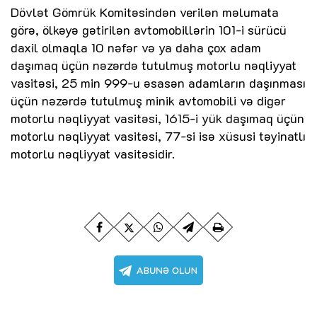
Dövlət Gömrük Komitəsindən verilən məlumata
görə, ölkəyə gətirilən avtomobillərin 101-i sürücü
daxil olmaqla 10 nəfər və ya daha çox adam
daşımaq üçün nəzərdə tutulmuş motorlu nəqliyyat
vasitəsi, 25 min 999-u əsasən adamların daşınması
üçün nəzərdə tutulmuş minik avtomobili və digər
motorlu nəqliyyat vasitəsi, 1615-i yük daşımaq üçün
motorlu nəqliyyat vasitəsi, 77-si isə xüsusi təyinatlı
motorlu nəqliyyat vasitəsidir.