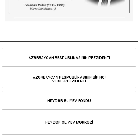
AZƏRBAYCAN RESPUBLİKASININ PREZİDENTİ
AZƏRBAYCAN RESPUBLİKASININ BİRİNCİ
VİTSE-PREZİDENTİ
HEYDƏR ƏLİYEV FONDU
HEYDƏR ƏLİYEV MƏRKƏZİ