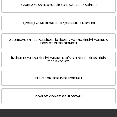
AZƏRBAYCAN RESPUBLİKASI NAZİRLƏR KABİNETİ
AZƏRBAYCAN RESPUBLİKASININ MİLLİ MƏCLİSİ
AZƏRBAYCAN RESPUBLİKASI İQTİSADİYYAT NAZİRLİYİ YANINDA
DÖVLƏT VERGİ XİDMƏTİ
İQTİSADİYYAT NAZİRLİYİ YANINDA DÖVLƏT VERGİ XİDMƏTİNİN
TƏDRİS MƏRKƏZİ
ELEKTRON HÖKUMƏT PORTALI
DÖVLƏT XİDMƏTLƏRİ PORTALI