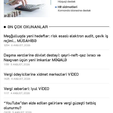
ƏN ÇOX OXUNANLAR
Məşğulluqda yeni hədəflər: risk əsaslı elektron audit, çevik iş
rejimi...
MÜSAHİBƏ
12:54
6 AVQUST, 2026
Daşıma xərclərinə dövlət dəstəyi: qeyri-neft-qaz ixracı və
Naxçıvan üçün yeni imkanlar
MƏQALƏ
11:59
5 AVQUST, 2026
Vergi ödəyicilərinə xidmət mərkəzləri
VİDEO
14:25
4 AVQUST, 2026
Vergi xəbərləri: iyul
VİDEO
11:17
4 AVQUST, 2026
“YouTube”dan əldə edilən gəlirlərə vergi güzəşti tətbiq
olunurmu?
09:35
3 AVQUST, 2026