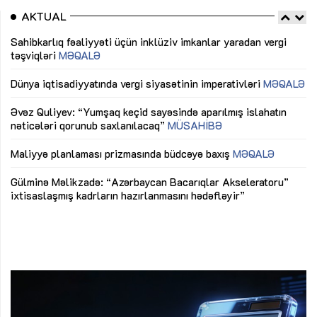
AKTUAL
Sahibkarlıq fəaliyyəti üçün inklüziv imkanlar yaradan vergi
“D
təşviqləri
MƏQALƏ
fə
lıq
Dünya iqtisadiyyatında vergi siyasətinin imperativləri
MƏQALƏ
Ni
mü
Əvəz Quliyev: “Yumşaq keçid sayəsində aparılmış islahatın
nəticələri qorunub saxlanılacaq”
MÜSAHİBƏ
Ay
ya
M
Maliyyə planlaması prizmasında büdcəyə baxış
MƏQALƏ
Az
Gülminə Məlikzadə: “Azərbaycan Bacarıqlar Akseleratoru”
ke
ixtisaslaşmış kadrların hazırlanmasını hədəfləyir”
Ay
su