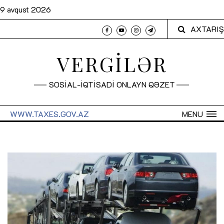
9 avqust 2026
AXTARIŞ
VERGİLƏR
SOSİAL-İQTİSADİ ONLAYN QƏZET
WWW.TAXES.GOV.AZ
MENU