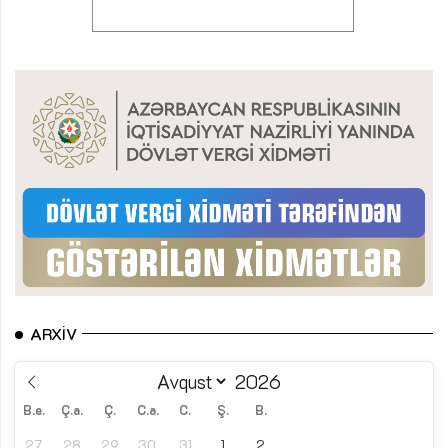
ARXIV
B.e.
Ç.a.
Ç.
C.a.
C.
Ş.
B.
27
28
29
30
31
1
2