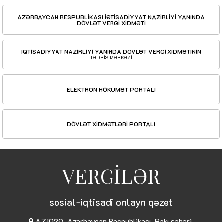
AZƏRBAYCAN RESPUBLİKASI İQTİSADİYYAT NAZİRLİYİ YANINDA
DÖVLƏT VERGİ XİDMƏTİ
İQTİSADİYYAT NAZİRLİYİ YANINDA DÖVLƏT VERGİ XİDMƏTİNİN
TƏDRİS MƏRKƏZİ
ELEKTRON HÖKUMƏT PORTALI
DÖVLƏT XİDMƏTLƏRİ PORTALI
VERGİLƏR
sosial-iqtisadi onlayn qəzet
AZ1029, Azərbaycan Respublikası, Bakı şəhəri,