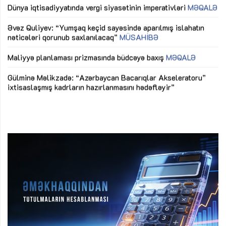
lıq
Dünya iqtisadiyyatında vergi siyasətinin imperativləri
MƏQALƏ
Ni
mü
Əvəz Quliyev: “Yumşaq keçid sayəsində aparılmış islahatın
nəticələri qorunub saxlanılacaq”
MÜSAHİBƏ
Ay
ya
M
Maliyyə planlaması prizmasında büdcəyə baxış
MƏQALƏ
Az
Gülminə Məlikzadə: “Azərbaycan Bacarıqlar Akseleratoru”
ke
ixtisaslaşmış kadrların hazırlanmasını hədəfləyir”
Ay
su