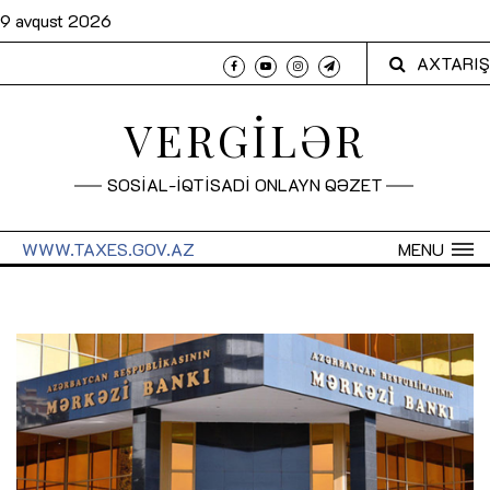
9 avqust 2026
AXTARIŞ
VERGİLƏR
SOSİAL-İQTİSADİ ONLAYN QƏZET
WWW.TAXES.GOV.AZ
MENU