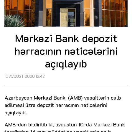
Mərkəzi Bank depozit
hərracının nəticələrini
açıqlayıb
10 AVQUST 2020 12:42
Azərbaycan Mərkəzi Bankı (AMB) vəsaitlərin cəlb
edilməsi üzrə depozit hərracının nəticələrini
açıqlayıb.
AMB-dən bildirilib ki, avqustun 10-da Mərkəzi Bank
tərəfindən 14 gün müddətinə vəsaitlərin cəlb