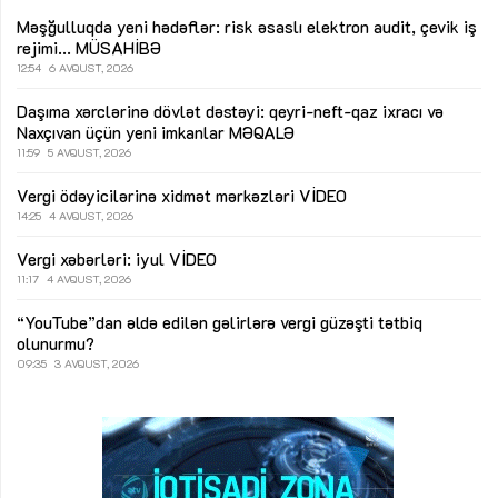
Məşğulluqda yeni hədəflər: risk əsaslı elektron audit, çevik iş
rejimi...
MÜSAHİBƏ
12:54
6 AVQUST, 2026
Daşıma xərclərinə dövlət dəstəyi: qeyri-neft-qaz ixracı və
Naxçıvan üçün yeni imkanlar
MƏQALƏ
11:59
5 AVQUST, 2026
Vergi ödəyicilərinə xidmət mərkəzləri
VİDEO
14:25
4 AVQUST, 2026
Vergi xəbərləri: iyul
VİDEO
11:17
4 AVQUST, 2026
“YouTube”dan əldə edilən gəlirlərə vergi güzəşti tətbiq
olunurmu?
09:35
3 AVQUST, 2026