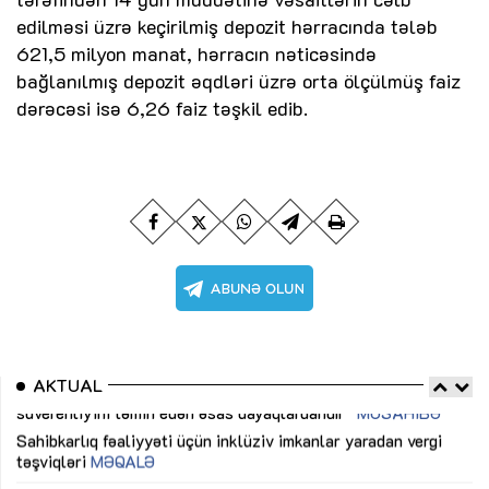
edilməsi üzrə keçirilmiş depozit hərracında tələb
621,5 milyon manat, hərracın nəticəsində
bağlanılmış depozit əqdləri üzrə orta ölçülmüş faiz
dərəcəsi isə 6,26 faiz təşkil edib.
AKTUAL
Sahibkarlıq fəaliyyəti üçün inklüziv imkanlar yaradan vergi
“D
təşviqləri
MƏQALƏ
fə