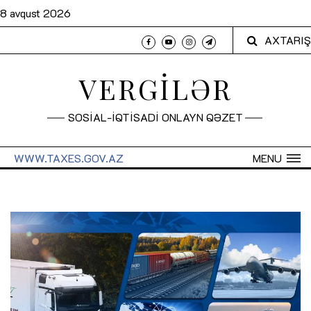
8 avqust 2026
AXTARIŞ
VERGİLƏR
SOSİAL-İQTİSADİ ONLAYN QƏZET
WWW.TAXES.GOV.AZ
MENU