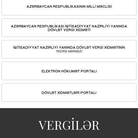
AZƏRBAYCAN RESPUBLİKASININ MİLLİ MƏCLİSİ
AZƏRBAYCAN RESPUBLİKASI İQTİSADİYYAT NAZİRLİYİ YANINDA
DÖVLƏT VERGİ XİDMƏTİ
İQTİSADİYYAT NAZİRLİYİ YANINDA DÖVLƏT VERGİ XİDMƏTİNİN
TƏDRİS MƏRKƏZİ
ELEKTRON HÖKUMƏT PORTALI
DÖVLƏT XİDMƏTLƏRİ PORTALI
VERGİLƏR