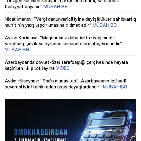
fəaliyyət dayanır”
MÜSAHİBƏ
tə
LƏ
Nicat İmanov: "Vergi qanunvericiliyinə dəyişikliklər sahibkarlıq
Dü
mühitinin yaxşılaşdırılmasına xidmət edir"
MÜSAHİBƏ
Əv
Aytən Kərimova: “Məqsədimiz daha inklüziv iş mühiti
nə
yaratmaq, çevik və öyrənən komanda formalaşdırmaqdır”
MÜSAHİBƏ
Ma
Azərbaycanda dövlət-özəl tərəfdaşlığı çərçivəsində həyata
Gü
keçirilən ilk pilot layihə
VİDEO
ix
Aydın Hüseynov: “Əsrin müqaviləsi” Azərbaycanın iqtisadi
suverenliyini təmin edən əsas dayaqlardandır”
MÜSAHİBƏ