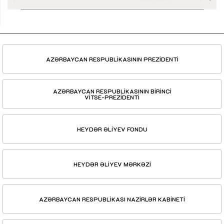
AZƏRBAYCAN RESPUBLİKASININ PREZİDENTİ
AZƏRBAYCAN RESPUBLİKASININ BİRİNCİ
VİTSE-PREZİDENTİ
HEYDƏR ƏLİYEV FONDU
HEYDƏR ƏLİYEV MƏRKƏZİ
AZƏRBAYCAN RESPUBLİKASI NAZİRLƏR KABİNETİ