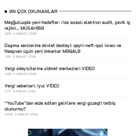
ƏN ÇOX OXUNANLAR
Məşğulluqda yeni hədəflər: risk əsaslı elektron audit, çevik iş
rejimi...
MÜSAHİBƏ
12:54
6 AVQUST, 2026
Daşıma xərclərinə dövlət dəstəyi: qeyri-neft-qaz ixracı və
Naxçıvan üçün yeni imkanlar
MƏQALƏ
11:59
5 AVQUST, 2026
Vergi ödəyicilərinə xidmət mərkəzləri
VİDEO
14:25
4 AVQUST, 2026
Vergi xəbərləri: iyul
VİDEO
11:17
4 AVQUST, 2026
“YouTube”dan əldə edilən gəlirlərə vergi güzəşti tətbiq
olunurmu?
09:35
3 AVQUST, 2026