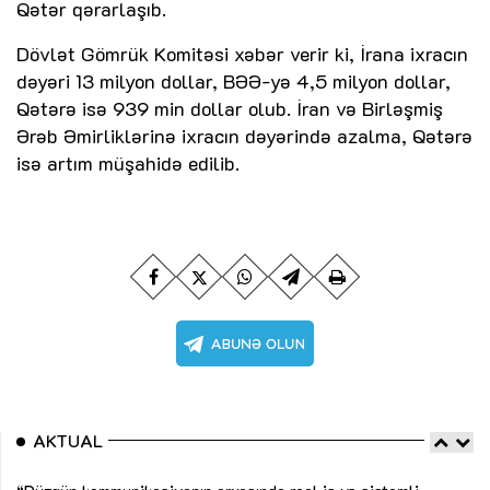
Qətər qərarlaşıb.
Dövlət Gömrük Komitəsi xəbər verir ki, İrana ixracın
dəyəri 13 milyon dollar, BƏƏ-yə 4,5 milyon dollar,
Qətərə isə 939 min dollar olub. İran və Birləşmiş
Ərəb Əmirliklərinə ixracın dəyərində azalma, Qətərə
isə artım müşahidə edilib.
AKTUAL
“Düzgün kommunikasiyanın arxasında real iş və sistemli
Sa