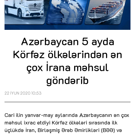
Azərbaycan 5 ayda
Körfəz ölkələrindən ən
çox İrana məhsul
göndərib
22 İYUN 2020 10:53
Cari ilin yanvar-may aylarında Azərbaycanın ən çox
məhsul ixrac etdiyi Körfəz ölkələri sırasında ilk
üçlükdə İran, Birləşmiş Ərəb Əmirlikləri (BƏƏ) və