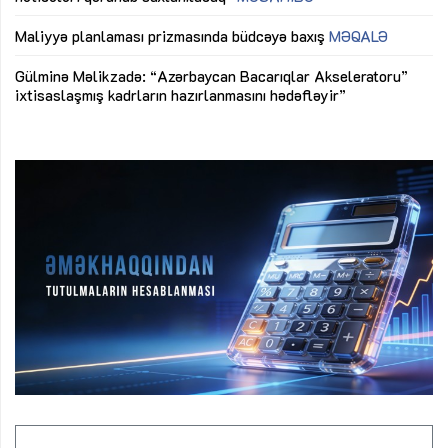
Az
Gülminə Məlikzadə: “Azərbaycan Bacarıqlar Akseleratoru”
ke
ixtisaslaşmış kadrların hazırlanmasını hədəfləyir”
Ay
su