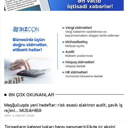
ƏN ÇOX OXUNANLAR
Məşğulluqda yeni hədəflər: risk əsaslı elektron audit, çevik iş
rejimi...
MÜSAHİBƏ
12:54
6 AVQUST, 2026
Torpaqların kateqoriyaları hansı qanunvericilikdə öz əksini