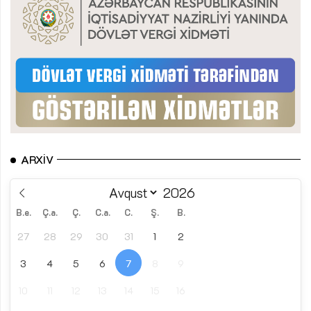
ARXIV
B.e.
Ç.a.
Ç.
C.a.
C.
Ş.
B.
27
28
29
30
31
1
2
3
4
5
6
7
8
9
10
11
12
13
14
15
16