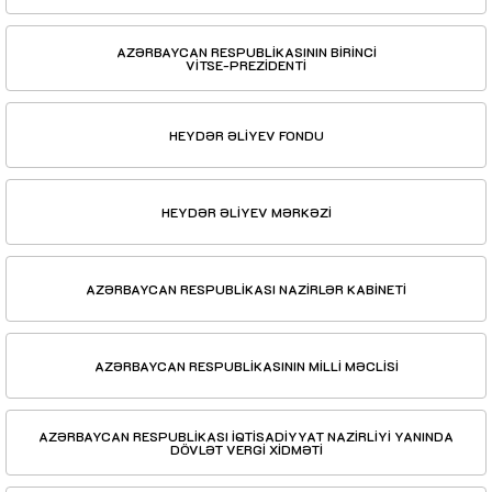
AZƏRBAYCAN RESPUBLİKASININ BİRİNCİ
VİTSE-PREZİDENTİ
HEYDƏR ƏLİYEV FONDU
HEYDƏR ƏLİYEV MƏRKƏZİ
AZƏRBAYCAN RESPUBLİKASI NAZİRLƏR KABİNETİ
AZƏRBAYCAN RESPUBLİKASININ MİLLİ MƏCLİSİ
AZƏRBAYCAN RESPUBLİKASI İQTİSADİYYAT NAZİRLİYİ YANINDA
DÖVLƏT VERGİ XİDMƏTİ