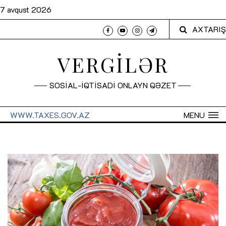
7 avqust 2026
AXTARIŞ
VERGİLƏR
SOSİAL-İQTİSADİ ONLAYN QƏZET
WWW.TAXES.GOV.AZ
MENU