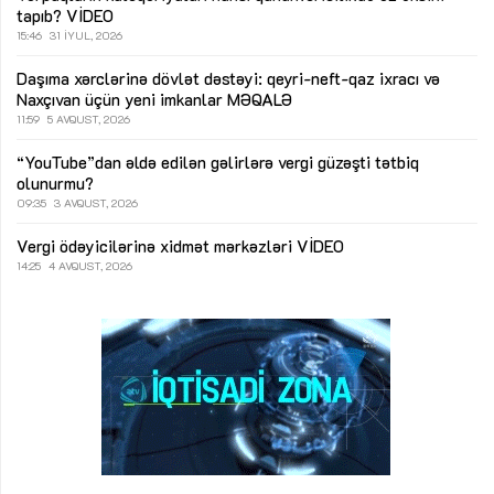
tapıb?
VİDEO
15:46
31 İYUL, 2026
Daşıma xərclərinə dövlət dəstəyi: qeyri-neft-qaz ixracı və
Naxçıvan üçün yeni imkanlar
MƏQALƏ
11:59
5 AVQUST, 2026
“YouTube”dan əldə edilən gəlirlərə vergi güzəşti tətbiq
olunurmu?
09:35
3 AVQUST, 2026
Vergi ödəyicilərinə xidmət mərkəzləri
VİDEO
14:25
4 AVQUST, 2026