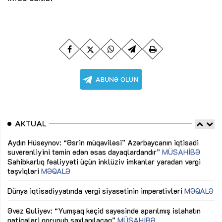
AKTUAL
Sahibkarlıq fəaliyyəti üçün inklüziv imkanlar yaradan vergi
“D
təşviqləri
MƏQALƏ
fə
lıq
Dünya iqtisadiyyatında vergi siyasətinin imperativləri
MƏQALƏ
Ni
mü
Əvəz Quliyev: “Yumşaq keçid sayəsində aparılmış islahatın
nəticələri qorunub saxlanılacaq”
MÜSAHİBƏ
Ay
ya
M
Maliyyə planlaması prizmasında büdcəyə baxış
MƏQALƏ