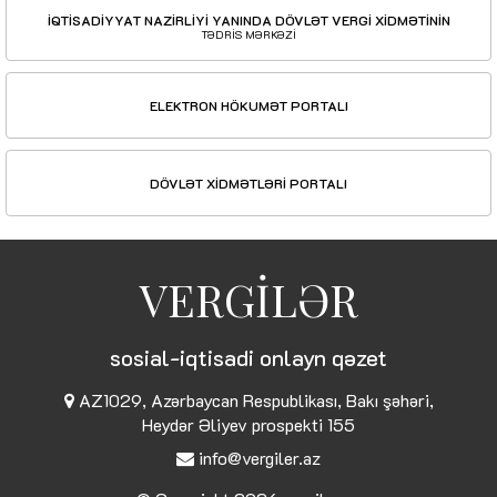
İQTİSADİYYAT NAZİRLİYİ YANINDA DÖVLƏT VERGİ XİDMƏTİNİN
TƏDRİS MƏRKƏZİ
ELEKTRON HÖKUMƏT PORTALI
DÖVLƏT XİDMƏTLƏRİ PORTALI
VERGİLƏR
sosial-iqtisadi onlayn qəzet
AZ1029, Azərbaycan Respublikası, Bakı şəhəri,
Heydər Əliyev prospekti 155
info@vergiler.az