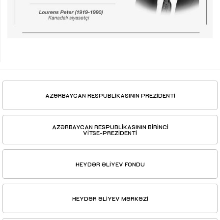
AZƏRBAYCAN RESPUBLİKASININ PREZİDENTİ
AZƏRBAYCAN RESPUBLİKASININ BİRİNCİ
VİTSE-PREZİDENTİ
HEYDƏR ƏLİYEV FONDU
HEYDƏR ƏLİYEV MƏRKƏZİ