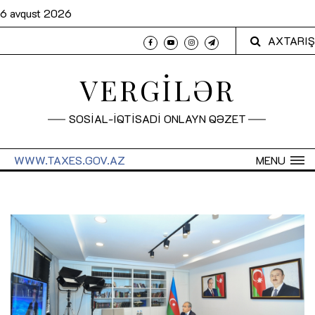
6 avqust 2026
AXTARIŞ
VERGİLƏR
SOSİAL-İQTİSADİ ONLAYN QƏZET
WWW.TAXES.GOV.AZ
MENU