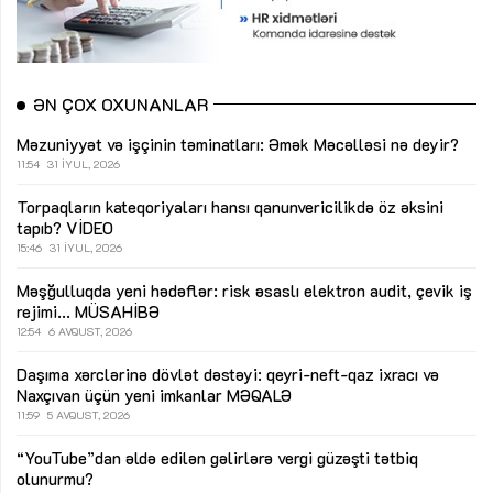
ƏN ÇOX OXUNANLAR
Məzuniyyət və işçinin təminatları: Əmək Məcəlləsi nə deyir?
11:54
31 İYUL, 2026
Torpaqların kateqoriyaları hansı qanunvericilikdə öz əksini
tapıb?
VİDEO
15:46
31 İYUL, 2026
Məşğulluqda yeni hədəflər: risk əsaslı elektron audit, çevik iş
rejimi...
MÜSAHİBƏ
12:54
6 AVQUST, 2026
Daşıma xərclərinə dövlət dəstəyi: qeyri-neft-qaz ixracı və
Naxçıvan üçün yeni imkanlar
MƏQALƏ
11:59
5 AVQUST, 2026
“YouTube”dan əldə edilən gəlirlərə vergi güzəşti tətbiq
olunurmu?