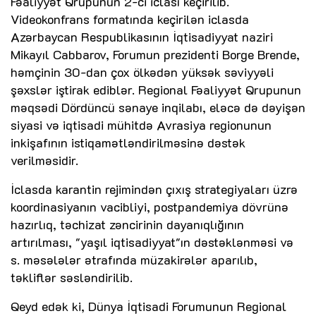
Fəaliyyət Qrupunun 2-ci iclası keçirilib.
Videokonfrans formatında keçirilən iclasda
Azərbaycan Respublikasının İqtisadiyyat naziri
Mikayıl Cabbarov, Forumun prezidenti Borge Brende,
həmçinin 30-dan çox ölkədən yüksək səviyyəli
şəxslər iştirak ediblər. Regional Fəaliyyət Qrupunun
məqsədi Dördüncü sənaye inqilabı, eləcə də dəyişən
siyasi və iqtisadi mühitdə Avrasiya regionunun
inkişafının istiqamətləndirilməsinə dəstək
verilməsidir.
İclasda karantin rejimindən çıxış strategiyaları üzrə
koordinasiyanın vacibliyi, postpandemiya dövrünə
hazırlıq, təchizat zəncirinin dayanıqlığının
artırılması, "yaşıl iqtisadiyyat"ın dəstəklənməsi və
s. məsələlər ətrafında müzakirələr aparılıb,
təkliflər səsləndirilib.
Qeyd edək ki, Dünya İqtisadi Forumunun Regional