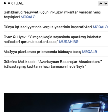
AKTUAL
Sahibkarlıq fəaliyyəti üçün inklüziv imkanlar yaradan vergi
“D
təşviqləri
MƏQALƏ
fə
lıq
Dünya iqtisadiyyatında vergi siyasətinin imperativləri
MƏQALƏ
Ni
mü
Əvəz Quliyev: “Yumşaq keçid sayəsində aparılmış islahatın
nəticələri qorunub saxlanılacaq”
MÜSAHİBƏ
Ay
ya
M
Maliyyə planlaması prizmasında büdcəyə baxış
MƏQALƏ
Az
Gülminə Məlikzadə: “Azərbaycan Bacarıqlar Akseleratoru”
ke
ixtisaslaşmış kadrların hazırlanmasını hədəfləyir”
Ay
su