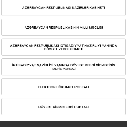
AZƏRBAYCAN RESPUBLİKASI NAZİRLƏR KABİNETİ
AZƏRBAYCAN RESPUBLİKASININ MİLLİ MƏCLİSİ
AZƏRBAYCAN RESPUBLİKASI İQTİSADİYYAT NAZİRLİYİ YANINDA
DÖVLƏT VERGİ XİDMƏTİ
İQTİSADİYYAT NAZİRLİYİ YANINDA DÖVLƏT VERGİ XİDMƏTİNİN
TƏDRİS MƏRKƏZİ
ELEKTRON HÖKUMƏT PORTALI
DÖVLƏT XİDMƏTLƏRİ PORTALI