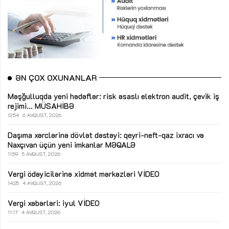
ƏN ÇOX OXUNANLAR
Məşğulluqda yeni hədəflər: risk əsaslı elektron audit, çevik iş
rejimi...
MÜSAHİBƏ
12:54
6 AVQUST, 2026
Daşıma xərclərinə dövlət dəstəyi: qeyri-neft-qaz ixracı və
Naxçıvan üçün yeni imkanlar
MƏQALƏ
11:59
5 AVQUST, 2026
Vergi ödəyicilərinə xidmət mərkəzləri
VİDEO
14:25
4 AVQUST, 2026
Vergi xəbərləri: iyul
VİDEO
11:17
4 AVQUST, 2026