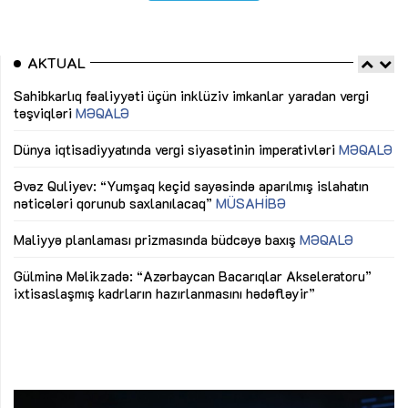
AKTUAL
Sahibkarlıq fəaliyyəti üçün inklüziv imkanlar yaradan vergi
“D
təşviqləri
MƏQALƏ
fə
lıq
Dünya iqtisadiyyatında vergi siyasətinin imperativləri
MƏQALƏ
Ni
mü
Əvəz Quliyev: “Yumşaq keçid sayəsində aparılmış islahatın
nəticələri qorunub saxlanılacaq”
MÜSAHİBƏ
Ay
ya
M
Maliyyə planlaması prizmasında büdcəyə baxış
MƏQALƏ
Az
Gülminə Məlikzadə: “Azərbaycan Bacarıqlar Akseleratoru”
ke
ixtisaslaşmış kadrların hazırlanmasını hədəfləyir”
Ay
su