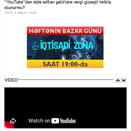
“YouTube”dan əldə edilən gəlirlərə vergi güzəşti tətbiq
olunurmu?
09:35
3 AVQUST, 2026
VIDEO