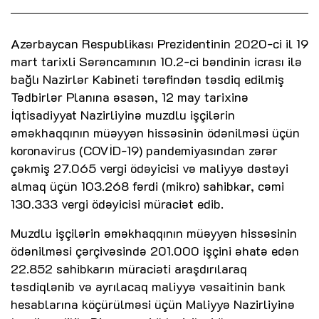
Azərbaycan Respublikası Prezidentinin 2020-ci il 19
mart tarixli Sərəncamının 10.2-ci bəndinin icrası ilə
bağlı Nazirlər Kabineti tərəfindən təsdiq edilmiş
Tədbirlər Planına əsasən, 12 may tarixinə
İqtisadiyyat Nazirliyinə muzdlu işçilərin
əməkhaqqının müəyyən hissəsinin ödənilməsi üçün
koronavirus (COVİD-19) pandemiyasından zərər
çəkmiş 27.065 vergi ödəyicisi və maliyyə dəstəyi
almaq üçün 103.268 fərdi (mikro) sahibkar, cəmi
130.333 vergi ödəyicisi müraciət edib.
Muzdlu işçilərin əməkhaqqının müəyyən hissəsinin
ödənilməsi çərçivəsində 201.000 işçini əhatə edən
22.852 sahibkarın müraciəti araşdırılaraq
təsdiqlənib və ayrılacaq maliyyə vəsaitinin bank
hesablarına köçürülməsi üçün Maliyyə Nazirliyinə