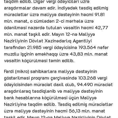
təqdim edilib. Digər vergi ödəyiciləri üzrə
araşdırmalar davam edir. İndiyədək təsdiq edilmiş
müraciətlər üzrə maliyyə dəstəyinin həcmi 91.81
mln. manat, o cümlədən 2-ci mərhələ üzrə
ödənilməsi nəzərdə tutulan vəsaitin həcmi 42,77
mln. manat təşkil edir. Mayın 12-nə Maliyyə
Nazirliyinin Dövlət Xəzinədarlıq Agentliyi
tərəfindən 21.985 vergi ödəyicisinə 193.564 nəfər
muzdlu işçinin əməkhaqqı üzrə 43,83 mln. manat
vəsaitin köçürülməsi təmin edilib.
Fərdi (mikro) sahibkarlara maliyyə dəstəyinin
göstərilməsi proqramı çərçivəsində 103.268 vergi
ödəyicisindən müraciət daxil olub, 94.490 müraciət
araşdırılaraq təsdiqlənib və maliyyə dəstəyinin
bank hesablarına köçürülməsi üçün Maliyyə
Nazirliyinə təqdim edilib. Təsdiq edilmiş müraciətlər
üzrə maliyyə dəstəyinin həcmi 56,13 mln. manat
təşkil edir. Mayın 12-nə Maliyyə Nazirliyinin Dövlət