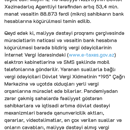
Xəzinədarlıq Agentliyi tərəfindən artıq 53,4 mln.
manat vəsaitin 88.873 fərdi (mikro) sahibkarın bank
hesablarına köçürülməsi təmin edilib.
Qeyd edək ki, maliyyə dəstəyi proqramı çərçivəsində
müraciətlərin nəticəsi və vəsaitin bank hesabına
köçürülməsi barədə bildiriş vergi ödəyicilərinin
İnternet Vergi İdarəsindəki (
www.e-taxes.gov.az
)
elektron kabinetlərinə və SMS şəklində mobil
telefonlarına göndərilir. Yaranan suallarla bağlı
vergi ödəyiciləri Dövlət Vergi Xidmətinin “195” Çağrı
Mərkəzinə və uçotda olduqları yerli vergi
orqanlarına müraciət edə bilərlər. Pandemiyadan
zərər çəkmiş sahələrdə fəaliyyət göstərən
sahibkarlara və iqtisadi artıma dövlət dəstəyi
mexanizmləri barədə qanunvericilik aktları,
qərarlar, videotəlimatlar, ən çox verilən suallar və
onların cavabları, maliyyə dəstəyi almış vergi