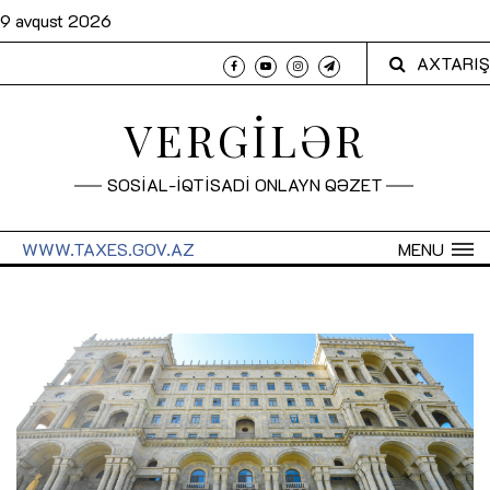
9 avqust 2026
AXTARIŞ
VERGİLƏR
SOSİAL-İQTİSADİ ONLAYN QƏZET
WWW.TAXES.GOV.AZ
MENU