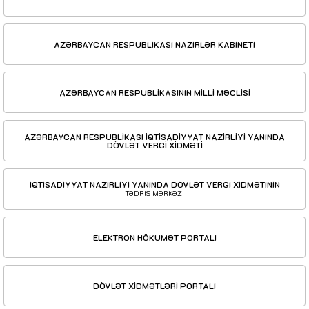
AZƏRBAYCAN RESPUBLİKASI NAZİRLƏR KABİNETİ
AZƏRBAYCAN RESPUBLİKASININ MİLLİ MƏCLİSİ
AZƏRBAYCAN RESPUBLİKASI İQTİSADİYYAT NAZİRLİYİ YANINDA
DÖVLƏT VERGİ XİDMƏTİ
İQTİSADİYYAT NAZİRLİYİ YANINDA DÖVLƏT VERGİ XİDMƏTİNİN
TƏDRİS MƏRKƏZİ
ELEKTRON HÖKUMƏT PORTALI
DÖVLƏT XİDMƏTLƏRİ PORTALI