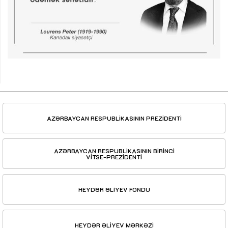
AZƏRBAYCAN RESPUBLİKASININ PREZİDENTİ
AZƏRBAYCAN RESPUBLİKASININ BİRİNCİ
VİTSE-PREZİDENTİ
HEYDƏR ƏLİYEV FONDU
HEYDƏR ƏLİYEV MƏRKƏZİ