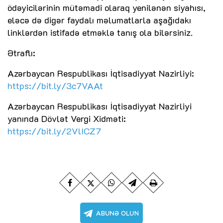
ödəyicilərinin mütəmadi olaraq yenilənən siyahısı,
eləcə də digər faydalı məlumatlarla aşağıdakı
linklərdən istifadə etməklə tanış ola bilərsiniz.
Ətraflı:
Azərbaycan Respublikası İqtisadiyyat Nazirliyi:
https://bit.ly/3c7VAAt
Azərbaycan Respublikası İqtisadiyyat Nazirliyi
yanında Dövlət Vergi Xidməti:
https://bit.ly/2VlICZ7