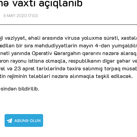
mə vaxtı açıqlanıb
6 MAY 2020 17:03
 vəziyyət, əhali arasında virusa yoluxma sürəti, xəstəl
 edilən bir sıra məhdudiyyətlərin mayın 4-dən yumşaldı
neti yanında Operativ Qərargahın qərarını nəzərə alaraq
on rayonu istisna olmaqla, respublikanın digər şəhər v
rel və 23 aprel tarixlərində təxirə salınmış torpaq müsa
in rejiminin tələbləri nəzərə alınmaqla təşkil ediləcək.
ndən bildirilib.