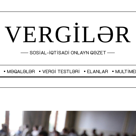
VERGİLƏR
SOSİAL-İQTİSADİ ONLAYN QƏZET
MƏQALƏLƏR
VERGI TESTLƏRI
ELANLAR
MULTIME
GEL
0,6489
UAH
0,0380
USD
1,7000
EUR
1,959
Sahibkarlıq fəaliyyəti üçün inklüziv
“Düzgün kommunikasiyanın
imkanlar yaradan vergi təşviqləri
real iş və sistemli fəaliyyə
MƏQALƏ
MÜSAHİBƏ