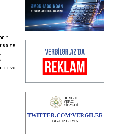
ərin
lmasına
,
ə
biqə və