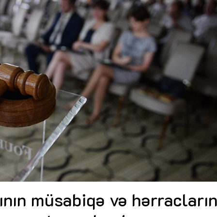
Dünya iqtisadiyyatında vergi
Nicat İmanov: "Vergi qanunv
siyasətinin imperativləri
MƏQALƏ
dəyişikliklər sahibkarlıq m
yaxşılaşdırılmasına xidmət 
MÜSAHİBƏ
Əvəz Quliyev: “Yumşaq keçid
sayəsində aparılmış islahatın nəticələri
qorunub saxlanılacaq”
MÜSAHİBƏ
Aytən Kərimova: “Məqsədi
inklüziv iş mühiti yaratmaq
öyrənən komanda formalaş
Maliyyə planlaması prizmasında
MÜSAHİBƏ
büdcəyə baxış
MƏQALƏ
Azərbaycanda dövlət-özəl 
Gülminə Məlikzadə: “Azərbaycan
çərçivəsində həyata keçirilə
Bacarıqlar Akseleratoru” ixtisaslaşmış
layihə
VİDEO
kadrların hazırlanmasını hədəfləyir”
Aydın Hüseynov: “Əsrin mü
Azərbaycanın iqtisadi suve
təmin edən əsas dayaqlard
MÜSAHİBƏ
ının müsabiqə və hərracların