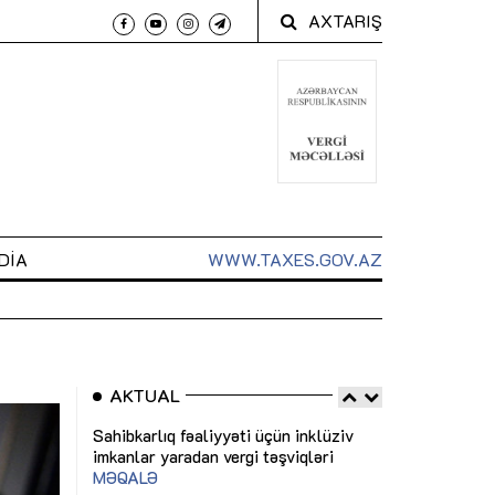
AXTARIŞ
DIA
WWW.TAXES.GOV.AZ
1
GBP
2,2873
RUB
2,0816
AKTUAL
 arxasında
Sahibkarlıq fəaliyyəti üçün inklüziv
“Düzgün kommun
t dayanır”
imkanlar yaradan vergi təşviqləri
real iş və siste
MƏQALƏ
MÜSAHİBƏ