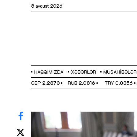
8 avqust 2026
HAQQIMIZDA
XƏBƏRLƏR
MÜSAHIBƏLƏR
UR
1,9591
GBP
2,2873
RUB
2,0816
TRY
0,0356