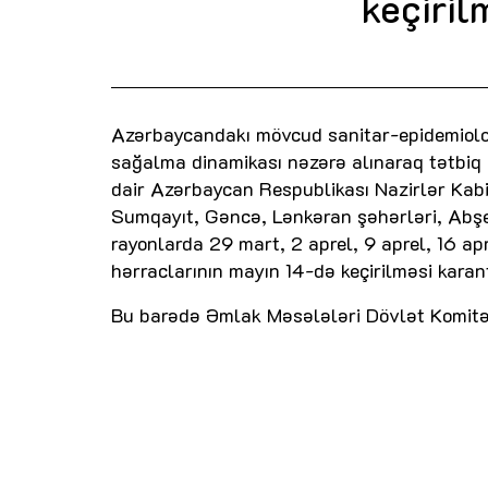
keçiril
Azərbaycandakı mövcud sanitar-epidemioloji
sağalma dinamikası nəzərə alınaraq tətbiq
dair Azərbaycan Respublikası Nazirlər Kabi
Sumqayıt, Gəncə, Lənkəran şəhərləri, Abşer
rayonlarda 29 mart, 2 aprel, 9 aprel, 16 ap
hərraclarının mayın 14-də keçirilməsi karant
Bu barədə Əmlak Məsələləri Dövlət Komitəsi