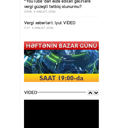
“YouTube”dan əldə edilən gəlirlərə
vergi güzəşti tətbiq olunurmu?
09:35
3 AVQUST, 2026
Vergi xəbərləri: iyul
VİDEO
11:17
4 AVQUST, 2026
VIDEO