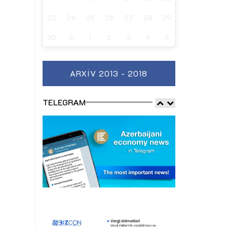
23
24
25
26
27
28
29
30
31
1
2
3
4
5
ARXIV 2013 - 2018
TELEGRAM