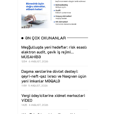
ƏN ÇOX OXUNANLAR
Məşğulluqda yeni hədəflər: risk əsaslı
elektron audit, çevik iş rejimi...
MÜSAHİBƏ
12:54
6 AVQUST, 2026
Daşıma xərclərinə dövlət dəstəyi:
qeyri-neft-qaz ixracı və Naxçıvan üçün
yeni imkanlar
MƏQALƏ
11:59
5 AVQUST, 2026
Vergi ödəyicilərinə xidmət mərkəzləri
VİDEO
14:25
4 AVQUST, 2026