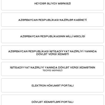
HEYDƏR ƏLİYEV MƏRKƏZİ
AZƏRBAYCAN RESPUBLİKASI NAZİRLƏR KABİNETİ
AZƏRBAYCAN RESPUBLİKASININ MİLLİ MƏCLİSİ
AZƏRBAYCAN RESPUBLİKASI İQTİSADİYYAT NAZİRLİYİ YANINDA
DÖVLƏT VERGİ XİDMƏTİ
İQTİSADİYYAT NAZİRLİYİ YANINDA DÖVLƏT VERGİ XİDMƏTİNİN
TƏDRİS MƏRKƏZİ
ELEKTRON HÖKUMƏT PORTALI
DÖVLƏT XİDMƏTLƏRİ PORTALI