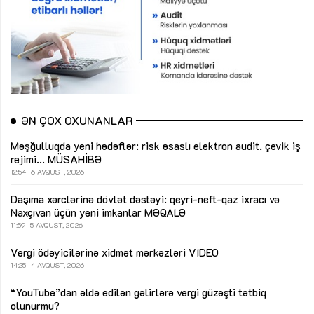
ƏN ÇOX OXUNANLAR
Məşğulluqda yeni hədəflər: risk əsaslı elektron audit, çevik iş
rejimi...
MÜSAHİBƏ
12:54
6 AVQUST, 2026
Daşıma xərclərinə dövlət dəstəyi: qeyri-neft-qaz ixracı və
Naxçıvan üçün yeni imkanlar
MƏQALƏ
11:59
5 AVQUST, 2026
Vergi ödəyicilərinə xidmət mərkəzləri
VİDEO
14:25
4 AVQUST, 2026
“YouTube”dan əldə edilən gəlirlərə vergi güzəşti tətbiq
olunurmu?