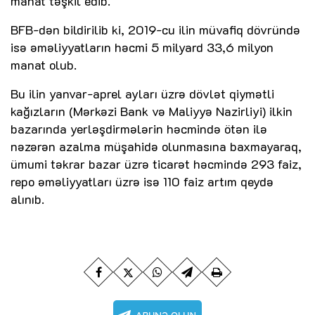
manat təşkil edib.
BFB-dən bildirilib ki, 2019-cu ilin müvafiq dövründə
isə əməliyyatların həcmi 5 milyard 33,6 milyon
manat olub.
Bu ilin yanvar-aprel ayları üzrə dövlət qiymətli
kağızların (Mərkəzi Bank və Maliyyə Nazirliyi) ilkin
bazarında yerləşdirmələrin həcmində ötən ilə
nəzərən azalma müşahidə olunmasına baxmayaraq,
ümumi təkrar bazar üzrə ticarət həcmində 293 faiz,
repo əməliyyatları üzrə isə 110 faiz artım qeydə
alınıb.