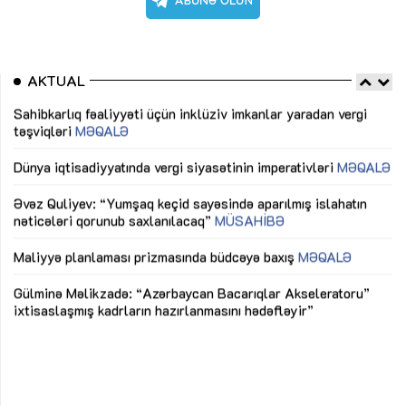
AKTUAL
Sahibkarlıq fəaliyyəti üçün inklüziv imkanlar yaradan vergi
“D
təşviqləri
MƏQALƏ
fə
lıq
Dünya iqtisadiyyatında vergi siyasətinin imperativləri
MƏQALƏ
Ni
mü
Əvəz Quliyev: “Yumşaq keçid sayəsində aparılmış islahatın
nəticələri qorunub saxlanılacaq”
MÜSAHİBƏ
Ay
ya
M
Maliyyə planlaması prizmasında büdcəyə baxış
MƏQALƏ
Az
Gülminə Məlikzadə: “Azərbaycan Bacarıqlar Akseleratoru”
ke
ixtisaslaşmış kadrların hazırlanmasını hədəfləyir”
Ay
su