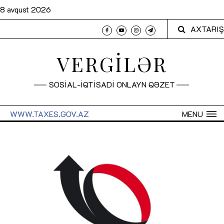
8 avqust 2026
AXTARIŞ
VERGİLƏR
SOSİAL-İQTİSADİ ONLAYN QƏZET
WWW.TAXES.GOV.AZ
MENU