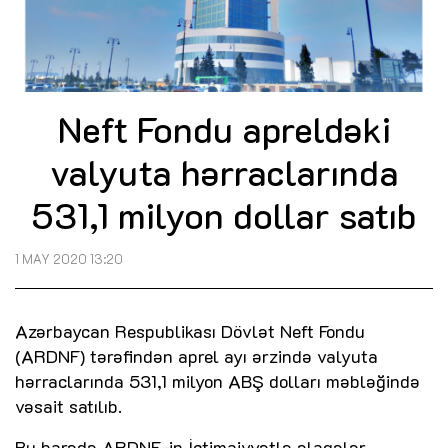
Neft Fondu apreldəki
valyuta hərraclarında
531,1 milyon dollar satıb
1 MAY 2020 13:20
Azərbaycan Respublikası Dövlət Neft Fondu
(ARDNF) tərəfindən aprel ayı ərzində valyuta
hərraclarında 531,1 milyon ABŞ dolları məbləğində
vəsait satılıb.
Bu barədə ARDNF-in İctimaiyyətlə əlaqələr