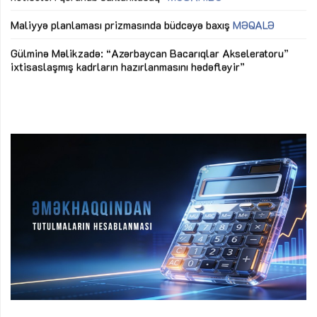
ya
M
Maliyyə planlaması prizmasında büdcəyə baxış
MƏQALƏ
Az
Gülminə Məlikzadə: “Azərbaycan Bacarıqlar Akseleratoru”
ke
ixtisaslaşmış kadrların hazırlanmasını hədəfləyir”
Ay
su