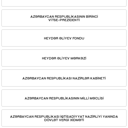
AZƏRBAYCAN RESPUBLİKASININ BİRİNCİ
VİTSE-PREZİDENTİ
HEYDƏR ƏLİYEV FONDU
HEYDƏR ƏLİYEV MƏRKƏZİ
AZƏRBAYCAN RESPUBLİKASI NAZİRLƏR KABİNETİ
AZƏRBAYCAN RESPUBLİKASININ MİLLİ MƏCLİSİ
AZƏRBAYCAN RESPUBLİKASI İQTİSADİYYAT NAZİRLİYİ YANINDA
DÖVLƏT VERGİ XİDMƏTİ