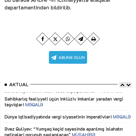
departamentindən bildirilib.
AKTUAL
Sahibkarlıq fəaliyyəti üçün inklüziv imkanlar yaradan vergi
“D
təşviqləri
MƏQALƏ
fə
lıq
Dünya iqtisadiyyatında vergi siyasətinin imperativləri
MƏQALƏ
Ni
mü
Əvəz Quliyev: “Yumşaq keçid sayəsində aparılmış islahatın
nəticələri qorunub saxlanılacaq”
MÜSAHİBƏ
Ay