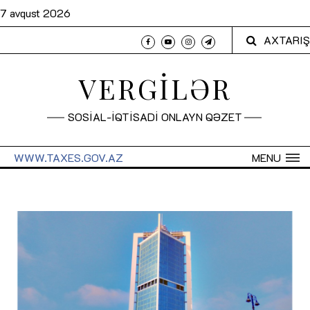
7 avqust 2026
AXTARIŞ
VERGİLƏR
SOSİAL-İQTİSADİ ONLAYN QƏZET
WWW.TAXES.GOV.AZ
MENU