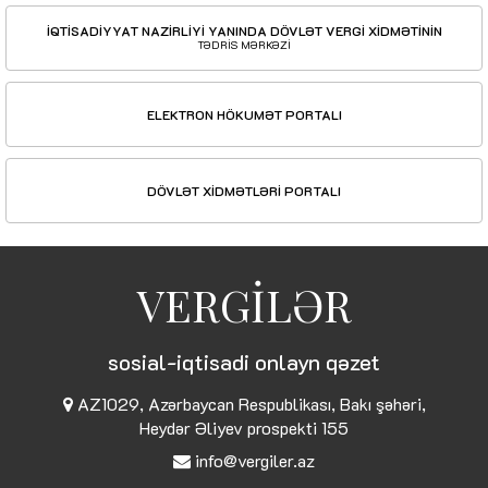
İQTİSADİYYAT NAZİRLİYİ YANINDA DÖVLƏT VERGİ XİDMƏTİNİN
TƏDRİS MƏRKƏZİ
ELEKTRON HÖKUMƏT PORTALI
DÖVLƏT XİDMƏTLƏRİ PORTALI
VERGİLƏR
sosial-iqtisadi onlayn qəzet
AZ1029, Azərbaycan Respublikası, Bakı şəhəri,
Heydər Əliyev prospekti 155
info@vergiler.az