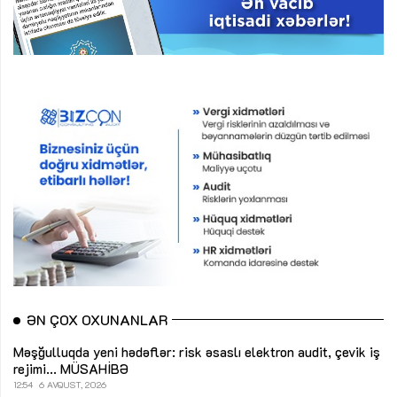
ƏN ÇOX OXUNANLAR
Məşğulluqda yeni hədəflər: risk əsaslı elektron audit, çevik iş
rejimi...
MÜSAHİBƏ
12:54
6 AVQUST, 2026