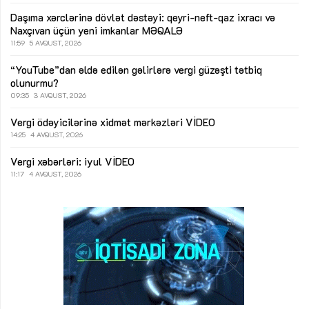
Daşıma xərclərinə dövlət dəstəyi: qeyri-neft-qaz ixracı və
Naxçıvan üçün yeni imkanlar
MƏQALƏ
11:59
5 AVQUST, 2026
“YouTube”dan əldə edilən gəlirlərə vergi güzəşti tətbiq
olunurmu?
09:35
3 AVQUST, 2026
Vergi ödəyicilərinə xidmət mərkəzləri
VİDEO
14:25
4 AVQUST, 2026
Vergi xəbərləri: iyul
VİDEO
11:17
4 AVQUST, 2026