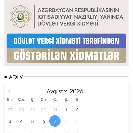
ARXIV
B.e.
Ç.a.
Ç.
C.a.
C.
Ş.
B.
27
28
29
30
31
1
2
3
4
5
6
7
8
9
10
11
12
13
14
15
16