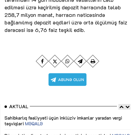
edilməsi üzrə keçirilmiş depozit hərracında tələb
258,7 milyon manat, hərracın nəticəsində
bağlanılmış depozit əqdləri üzrə orta ölçülmüş faiz
dərəcəsi isə 6,76 faiz təşkil edib.
AKTUAL
Sahibkarlıq fəaliyyəti üçün inklüziv imkanlar yaradan vergi
“D
təşviqləri
MƏQALƏ
fə