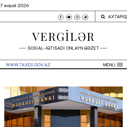
7 avqust 2026
AXTARIŞ
VERGİLƏR
SOSİAL-İQTİSADİ ONLAYN QƏZET
WWW.TAXES.GOV.AZ
MENU