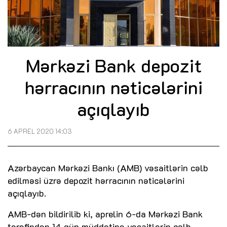
Mərkəzi Bank depozit
hərracının nəticələrini
açıqlayıb
6 APREL 2020 14:03
Azərbaycan Mərkəzi Bankı (AMB) vəsaitlərin cəlb
edilməsi üzrə depozit hərracının nəticələrini
açıqlayıb.
AMB-dən bildirilib ki, aprelin 6-da Mərkəzi Bank
tərəfindən 14 gün müddətinə vəsaitlərin cəlb