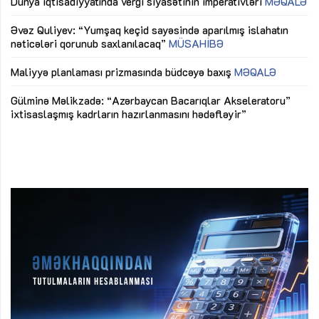
lıq
Dünya iqtisadiyyatında vergi siyasətinin imperativləri
MƏQALƏ
Ni
mü
Əvəz Quliyev: “Yumşaq keçid sayəsində aparılmış islahatın
nəticələri qorunub saxlanılacaq”
MÜSAHİBƏ
Ay
ya
M
Maliyyə planlaması prizmasında büdcəyə baxış
MƏQALƏ
Az
Gülminə Məlikzadə: “Azərbaycan Bacarıqlar Akseleratoru”
ke
ixtisaslaşmış kadrların hazırlanmasını hədəfləyir”
Ay
su