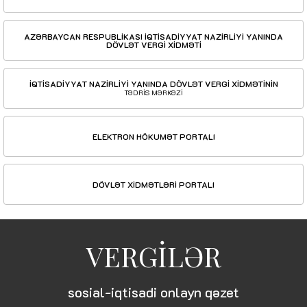
AZƏRBAYCAN RESPUBLİKASI İQTİSADİYYAT NAZİRLİYİ YANINDA
DÖVLƏT VERGİ XİDMƏTİ
İQTİSADİYYAT NAZİRLİYİ YANINDA DÖVLƏT VERGİ XİDMƏTİNİN
TƏDRİS MƏRKƏZİ
ELEKTRON HÖKUMƏT PORTALI
DÖVLƏT XİDMƏTLƏRİ PORTALI
VERGİLƏR
sosial-iqtisadi onlayn qəzet