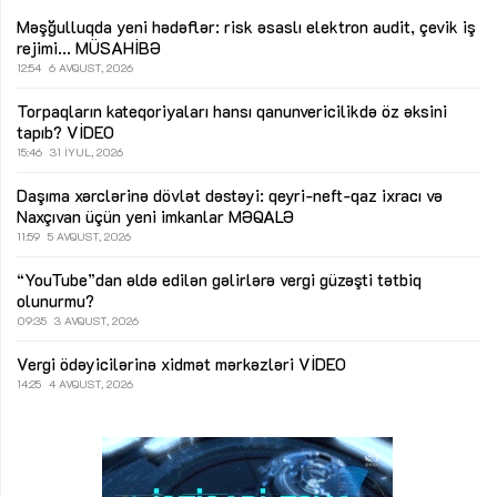
Məşğulluqda yeni hədəflər: risk əsaslı elektron audit, çevik iş
rejimi...
MÜSAHİBƏ
12:54
6 AVQUST, 2026
Torpaqların kateqoriyaları hansı qanunvericilikdə öz əksini
tapıb?
VİDEO
15:46
31 İYUL, 2026
Daşıma xərclərinə dövlət dəstəyi: qeyri-neft-qaz ixracı və
Naxçıvan üçün yeni imkanlar
MƏQALƏ
11:59
5 AVQUST, 2026
“YouTube”dan əldə edilən gəlirlərə vergi güzəşti tətbiq
olunurmu?
09:35
3 AVQUST, 2026
Vergi ödəyicilərinə xidmət mərkəzləri
VİDEO
14:25
4 AVQUST, 2026