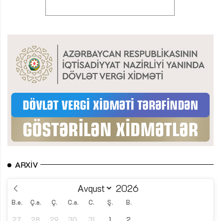
ARXIV
B.e.
Ç.a.
Ç.
C.a.
C.
Ş.
B.
27
28
29
30
31
1
2