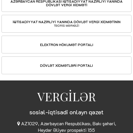
AZƏRBAYCAN RESPUBLİKASI İQTİSADİYYAT NAZİRLİYİ YANINDA
DÖVLƏT VERGİ XİDMƏTİ
İQTİSADİYYAT NAZİRLİYİ YANINDA DÖVLƏT VERGİ XİDMƏTİNİN
TƏDRİS MƏRKƏZİ
ELEKTRON HÖKUMƏT PORTALI
DÖVLƏT XİDMƏTLƏRİ PORTALI
VERGİLƏR
sosial-iqtisadi onlayn qəzet
AZ1029, Azərbaycan Respublikası, Bakı şəhəri,
Heydər Əliyev prospekti 155