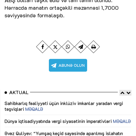
Hərracda manatın ortaçəkili məzənnəsi 1,7000
səviyyəsində formalaşıb.
AKTUAL
Sahibkarlıq fəaliyyəti üçün inklüziv imkanlar yaradan vergi
“D
təşviqləri
MƏQALƏ
fə
lıq
Dünya iqtisadiyyatında vergi siyasətinin imperativləri
MƏQALƏ
Ni
mü
Əvəz Quliyev: “Yumşaq keçid sayəsində aparılmış islahatın