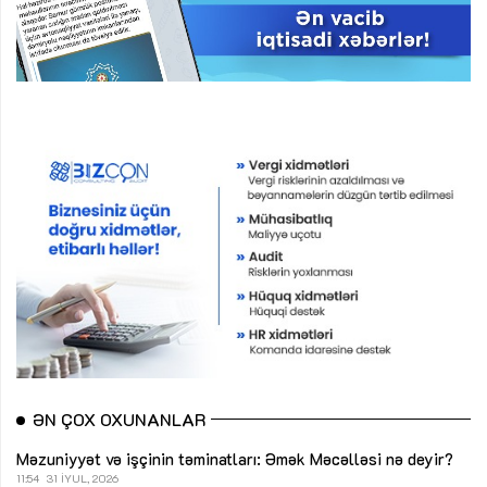
ƏN ÇOX OXUNANLAR
Məzuniyyət və işçinin təminatları: Əmək Məcəlləsi nə deyir?
11:54
31 İYUL, 2026