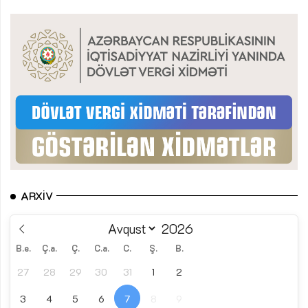
ARXIV
B.e.
Ç.a.
Ç.
C.a.
C.
Ş.
B.
27
28
29
30
31
1
2
3
4
5
6
7
8
9