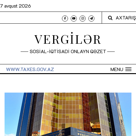
7 avqust 2026
AXTARIŞ
VERGİLƏR
SOSİAL-İQTİSADİ ONLAYN QƏZET
WWW.TAXES.GOV.AZ
MENU