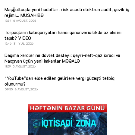
Məşğulluqda yeni hədəflər: risk əsaslı elektron audit, çevik iş
rejimi...
MÜSAHİBƏ
12:54
6 AVQUST, 2026
Torpaqların kateqoriyaları hansı qanunvericilikdə öz əksini
tapıb?
VİDEO
15:46
31 İYUL, 2026
Daşıma xərclərinə dövlət dəstəyi: qeyri-neft-qaz ixracı və
Naxçıvan üçün yeni imkanlar
MƏQALƏ
11:59
5 AVQUST, 2026
“YouTube”dan əldə edilən gəlirlərə vergi güzəşti tətbiq
olunurmu?
09:35
3 AVQUST, 2026