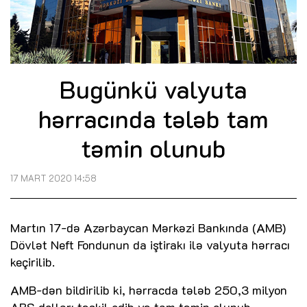
Bugünkü valyuta
hərracında tələb tam
təmin olunub
17 MART 2020 14:58
Martın 17-də Azərbaycan Mərkəzi Bankında (AMB)
Dövlət Neft Fondunun da iştirakı ilə valyuta hərracı
keçirilib.
AMB-dən bildirilib ki, hərracda tələb 250,3 milyon
ABŞ dolları təşkil edib və tam təmin olunub.