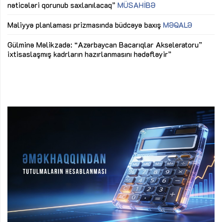
nəticələri qorunub saxlanılacaq”
MÜSAHİBƏ
Ay
ya
M
Maliyyə planlaması prizmasında büdcəyə baxış
MƏQALƏ
Az
Gülminə Məlikzadə: “Azərbaycan Bacarıqlar Akseleratoru”
ke
ixtisaslaşmış kadrların hazırlanmasını hədəfləyir”
Ay
su