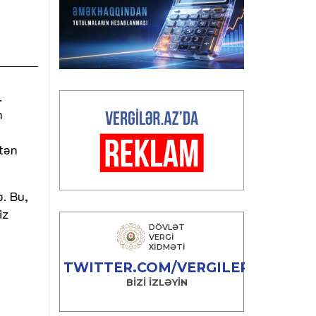
.
n
ötən
b. Bu,
iz