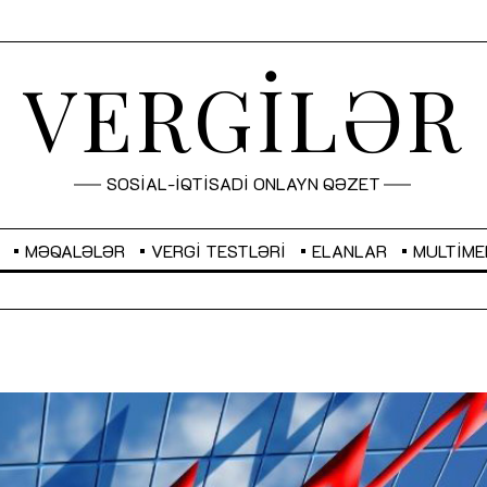
VERGİLƏR
SOSİAL-İQTİSADİ ONLAYN QƏZET
MƏQALƏLƏR
VERGI TESTLƏRI
ELANLAR
MULTIME
GBP
2,2873
RUB
2,0816
Sahibkarlıq fəaliyyəti üçün inklüziv
“Düzgün kommunikasiyanın
imkanlar yaradan vergi təşviqləri
real iş və sistemli fəaliyyə
MƏQALƏ
MÜSAHİBƏ