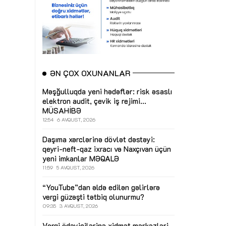
ƏN ÇOX OXUNANLAR
Məşğulluqda yeni hədəflər: risk əsaslı
elektron audit, çevik iş rejimi...
MÜSAHİBƏ
12:54
6 AVQUST, 2026
Daşıma xərclərinə dövlət dəstəyi:
qeyri-neft-qaz ixracı və Naxçıvan üçün
yeni imkanlar
MƏQALƏ
11:59
5 AVQUST, 2026
“YouTube”dan əldə edilən gəlirlərə
vergi güzəşti tətbiq olunurmu?
09:35
3 AVQUST, 2026
Vergi ödəyicilərinə xidmət mərkəzləri