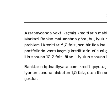
Azərbaycanda vaxtı keçmiş kreditlərin məbl
Mərkəzi Bankın məlumatına görə, bu, iyulun 
problemli kreditlər 6,2 faiz, son bir ildə i
portfelində vaxtı keçmiş kreditlərin xüsusi ç
ilin sonuna 12,2 faiz, ötən il iyulun sonuna i
Bankların iqtisadiyyata cəmi kredit qoyuluş
iyunun sonuna nisbətən 1,5 faiz, ötən ilin s
çoxdur.