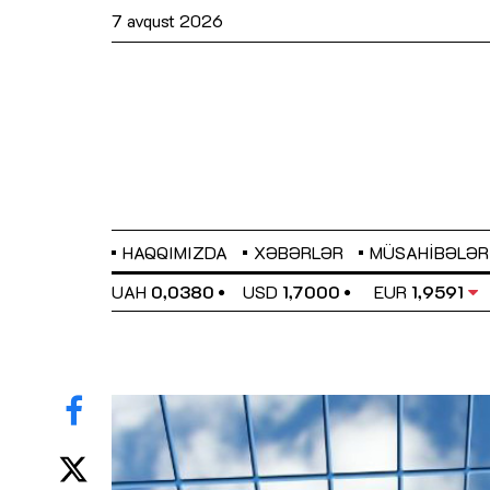
7 avqust 2026
HAQQIMIZDA
XƏBƏRLƏR
MÜSAHIBƏLƏR
EL
0,6489
UAH
0,0380
USD
1,7000
EUR
1,9591