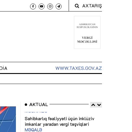
AXTARIŞ
DIA
WWW.TAXES.GOV.AZ
AKTUAL
 arxasında
Sahibkarlıq fəaliyyəti üçün inklüziv
“Düzgün kommun
t dayanır”
imkanlar yaradan vergi təşviqləri
real iş və siste
MƏQALƏ
MÜSAHİBƏ