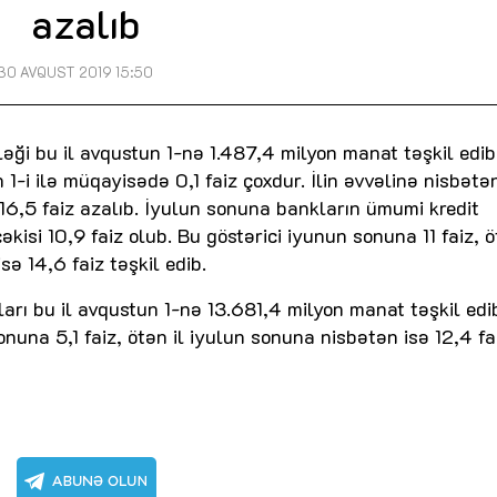
azalıb
30 AVQUST 2019 15:50
əği bu il avqustun 1-nə 1.487,4 milyon manat təşkil edib
1-i ilə müqayisədə 0,1 faiz çoxdur. İlin əvvəlinə nisbətə
sə 16,5 faiz azalıb. İyulun sonuna bankların ümumi kredit
əkisi 10,9 faiz olub. Bu göstərici iyunun sonuna 11 faiz, 
sə 14,6 faiz təşkil edib.
ları bu il avqustun 1-nə 13.681,4 milyon manat təşkil edi
onuna 5,1 faiz, ötən il iyulun sonuna nisbətən isə 12,4 fa