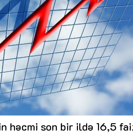
Dünya iqtisadiyyatında vergi
Nicat İmanov: "Vergi qanunv
siyasətinin imperativləri
MƏQALƏ
dəyişikliklər sahibkarlıq m
yaxşılaşdırılmasına xidmət 
MÜSAHİBƏ
Əvəz Quliyev: “Yumşaq keçid
sayəsində aparılmış islahatın nəticələri
qorunub saxlanılacaq”
MÜSAHİBƏ
Aytən Kərimova: “Məqsədi
inklüziv iş mühiti yaratmaq
öyrənən komanda formalaş
Maliyyə planlaması prizmasında
MÜSAHİBƏ
büdcəyə baxış
MƏQALƏ
Azərbaycanda dövlət-özəl 
Gülminə Məlikzadə: “Azərbaycan
çərçivəsində həyata keçirilə
Bacarıqlar Akseleratoru” ixtisaslaşmış
layihə
VİDEO
kadrların hazırlanmasını hədəfləyir”
Aydın Hüseynov: “Əsrin mü
Azərbaycanın iqtisadi suve
təmin edən əsas dayaqlard
MÜSAHİBƏ
in həcmi son bir ildə 16,5 fai