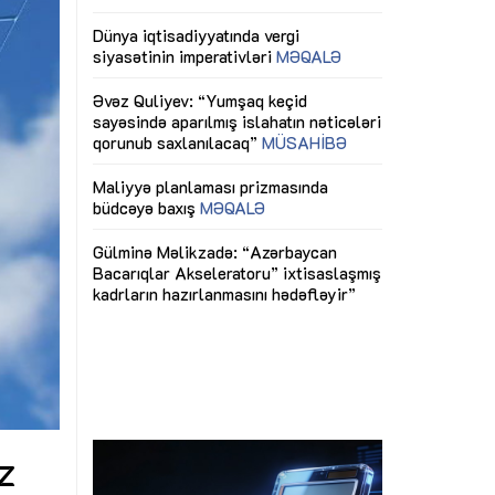
ericiliyinə
Dünya iqtisadiyyatında vergi
Nicat İmanov: "
ühitinin
siyasətinin imperativləri
MƏQALƏ
dəyişikliklər s
edir"
yaxşılaşdırılma
MÜSAHİBƏ
Əvəz Quliyev: “Yumşaq keçid
sayəsində aparılmış islahatın nəticələri
miz daha
qorunub saxlanılacaq”
MÜSAHİBƏ
Aytən Kərimov
, çevik və
inklüziv iş müh
dırmaqdır”
öyrənən komand
Maliyyə planlaması prizmasında
MÜSAHİBƏ
büdcəyə baxış
MƏQALƏ
tərəfdaşlığı
Azərbaycanda d
Gülminə Məlikzadə: “Azərbaycan
n ilk pilot
çərçivəsində hə
Bacarıqlar Akseleratoru” ixtisaslaşmış
layihə
VİDEO
kadrların hazırlanmasını hədəfləyir”
qaviləsi”
Aydın Hüseynov
renliyini
Azərbaycanın iq
andır”
təmin edən əsa
MÜSAHİBƏ
z