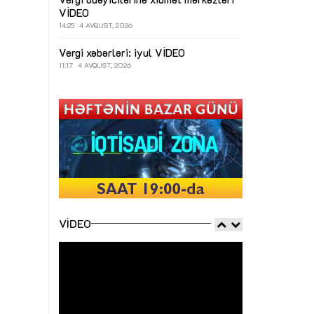
VİDEO
14:25
4 AVQUST, 2026
Vergi xəbərləri: iyul
VİDEO
11:17
4 AVQUST, 2026
VIDEO