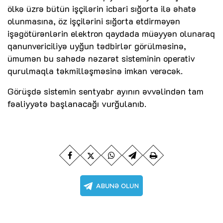
ölkə üzrə bütün işçilərin icbari sığorta ilə əhatə
olunmasına, öz işçilərini sığorta etdirməyən
işəgötürənlərin elektron qaydada müəyyən olunaraq
qanunvericiliyə uyğun tədbirlər görülməsinə,
ümumən bu sahədə nəzarət sisteminin operativ
qurulmaqla təkmilləşməsinə imkan verəcək.
Görüşdə sistemin sentyabr ayının əvvəlindən tam
fəaliyyətə başlanacağı vurğulanıb.