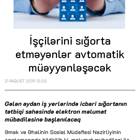
İşçilərini sığorta
etməyənlər avtomatik
müəyyənləşəcək
21 AVQUST 2019 13:35
Gələn aydan iş yerlərində icbari sığortanın
tətbiqi sahəsində elektron məlumat
mübadiləsinə başlanılacaq
Əmək və Əhalinin Sosial Müdafiəsi Nazirliyinin
açıqlamasında bildirilib ki, məlumat mübadiləsi ilə