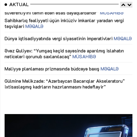
AKTUAL
Sahibkarlıq fəaliyyəti üçün inklüziv imkanlar yaradan vergi
“D
təşviqləri
MƏQALƏ
fə
lıq
Dünya iqtisadiyyatında vergi siyasətinin imperativləri
MƏQALƏ
Ni
mü
Əvəz Quliyev: “Yumşaq keçid sayəsində aparılmış islahatın
nəticələri qorunub saxlanılacaq”
MÜSAHİBƏ
Ay
ya
M
Maliyyə planlaması prizmasında büdcəyə baxış
MƏQALƏ
Az
Gülminə Məlikzadə: “Azərbaycan Bacarıqlar Akseleratoru”
ke
ixtisaslaşmış kadrların hazırlanmasını hədəfləyir”
Ay
su