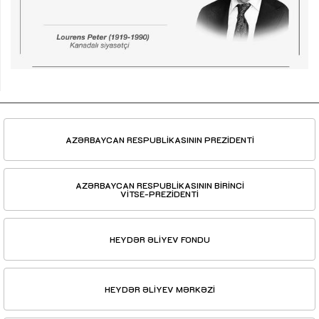
AZƏRBAYCAN RESPUBLİKASININ PREZİDENTİ
AZƏRBAYCAN RESPUBLİKASININ BİRİNCİ
VİTSE-PREZİDENTİ
HEYDƏR ƏLİYEV FONDU
HEYDƏR ƏLİYEV MƏRKƏZİ