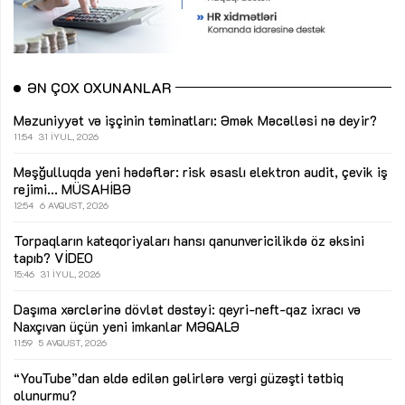
ƏN ÇOX OXUNANLAR
Məzuniyyət və işçinin təminatları: Əmək Məcəlləsi nə deyir?
11:54
31 İYUL, 2026
Məşğulluqda yeni hədəflər: risk əsaslı elektron audit, çevik iş
rejimi...
MÜSAHİBƏ
12:54
6 AVQUST, 2026
Torpaqların kateqoriyaları hansı qanunvericilikdə öz əksini
tapıb?
VİDEO
15:46
31 İYUL, 2026
Daşıma xərclərinə dövlət dəstəyi: qeyri-neft-qaz ixracı və
Naxçıvan üçün yeni imkanlar
MƏQALƏ
11:59
5 AVQUST, 2026
“YouTube”dan əldə edilən gəlirlərə vergi güzəşti tətbiq
olunurmu?