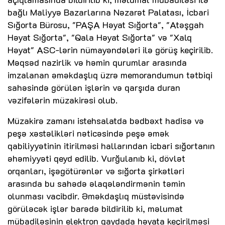
bağlı Maliyyə Bazarlarına Nəzarət Palatası, İcbari
Sığorta Bürosu, "PAŞA Həyat Sığorta", "Atəşgah
Həyat Sığorta", "Qala Həyat Sığorta" və "Xalq
Həyat" ASC-lərin nümayəndələri ilə görüş keçirilib.
Məqsəd nazirlik və həmin qurumlar arasında
imzalanan əməkdaşlıq üzrə memorandumun tətbiqi
sahəsində görülən işlərin və qarşıda duran
vəzifələrin müzakirəsi olub.
Müzakirə zamanı istehsalatda bədbəxt hadisə və
peşə xəstəlikləri nəticəsində peşə əmək
qabiliyyətinin itirilməsi hallarından icbari sığortanın
əhəmiyyəti qeyd edilib. Vurğulanıb ki, dövlət
orqanları, işəgötürənlər və sığorta şirkətləri
arasında bu sahədə əlaqələndirmənin təmin
olunması vacibdir. Əməkdaşlıq müstəvisində
görüləcək işlər barədə bildirilib ki, məlumat
mübadiləsinin elektron qaydada həyata keçirilməsi