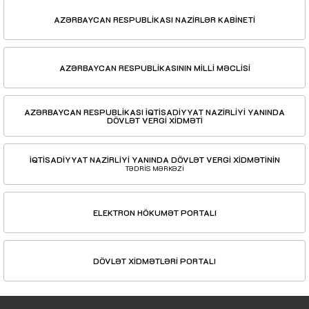
AZƏRBAYCAN RESPUBLİKASI NAZİRLƏR KABİNETİ
AZƏRBAYCAN RESPUBLİKASININ MİLLİ MƏCLİSİ
AZƏRBAYCAN RESPUBLİKASI İQTİSADİYYAT NAZİRLİYİ YANINDA
DÖVLƏT VERGİ XİDMƏTİ
İQTİSADİYYAT NAZİRLİYİ YANINDA DÖVLƏT VERGİ XİDMƏTİNİN
TƏDRİS MƏRKƏZİ
ELEKTRON HÖKUMƏT PORTALI
DÖVLƏT XİDMƏTLƏRİ PORTALI