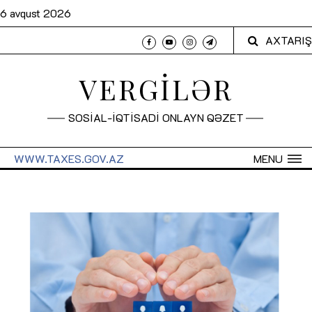
6 avqust 2026
AXTARIŞ
VERGİLƏR
SOSİAL-İQTİSADİ ONLAYN QƏZET
WWW.TAXES.GOV.AZ
MENU