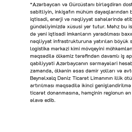
“Azərbaycan və Gürcüstanı birləşdirən dostlu
sabitliyin, inkişafın mühüm dayaqlarından b
iqtisadi, enerji və nəqliyyat sahələrində et
gündəliyimizdə xüsusi yer tutur. Məhz bu isti
də yeni iqtisadi imkanların yaradılması bax
nəqliyyat infrastrukturuna yatırılan böyü
logistika mərkəzi kimi mövqeyini möhkəmlənd
məqsədilə ölkəmiz tərəfindən davamlı iş ap
qabiliyyəti Azərbaycanın sərmayələri hesabı
zamanda, ölkənin əsas dəmir yolları və avt
Beynəlxalq Dəniz Ticarət Limanının illik öt
artırılması məqsədilə ikinci genişləndirilm
ticarət donanmasına, həmçinin regionun ən 
əlavə edib.