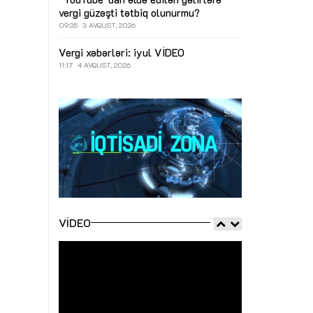
vergi güzəşti tətbiq olunurmu?
09:35
3 AVQUST, 2026
Vergi xəbərləri: iyul
VİDEO
11:17
4 AVQUST, 2026
VIDEO