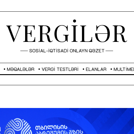
VERGİLƏR
SOSİAL-İQTİSADİ ONLAYN QƏZET
MƏQALƏLƏR
VERGI TESTLƏRI
ELANLAR
MULTIME
GBP
2,2873
RUB
2,0816
Sahibkarlıq fəaliyyəti üçün inklüziv
“Düzgün kommunikasiyanın
imkanlar yaradan vergi təşviqləri
real iş və sistemli fəaliyyə
MƏQALƏ
MÜSAHİBƏ