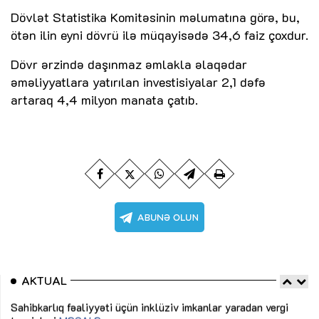
Dövlət Statistika Komitəsinin məlumatına görə, bu,
ötən ilin eyni dövrü ilə müqayisədə 34,6 faiz çoxdur.
Dövr ərzində daşınmaz əmlakla əlaqədar
əməliyyatlara yatırılan investisiyalar 2,1 dəfə
artaraq 4,4 milyon manata çatıb.
AKTUAL
Sahibkarlıq fəaliyyəti üçün inklüziv imkanlar yaradan vergi
“D