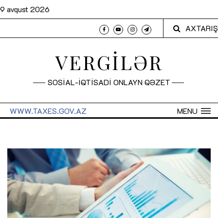
9 avqust 2026
AXTARIŞ
VERGİLƏR
SOSİAL-İQTİSADİ ONLAYN QƏZET
WWW.TAXES.GOV.AZ
MENU