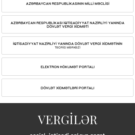
AZƏRBAYCAN RESPUBLİKASININ MİLLİ MƏCLİSİ
AZƏRBAYCAN RESPUBLİKASI İQTİSADİYYAT NAZİRLİYİ YANINDA
DÖVLƏT VERGİ XİDMƏTİ
İQTİSADİYYAT NAZİRLİYİ YANINDA DÖVLƏT VERGİ XİDMƏTİNİN
TƏDRİS MƏRKƏZİ
ELEKTRON HÖKUMƏT PORTALI
DÖVLƏT XİDMƏTLƏRİ PORTALI
VERGİLƏR