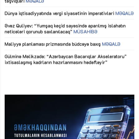
təşviqləri
MƏQALƏ
fə
lıq
Dünya iqtisadiyyatında vergi siyasətinin imperativləri
MƏQALƏ
Ni
mü
Əvəz Quliyev: “Yumşaq keçid sayəsində aparılmış islahatın
nəticələri qorunub saxlanılacaq”
MÜSAHİBƏ
Ay
ya
M
Maliyyə planlaması prizmasında büdcəyə baxış
MƏQALƏ
Az
Gülminə Məlikzadə: “Azərbaycan Bacarıqlar Akseleratoru”
ke
ixtisaslaşmış kadrların hazırlanmasını hədəfləyir”
Ay
su