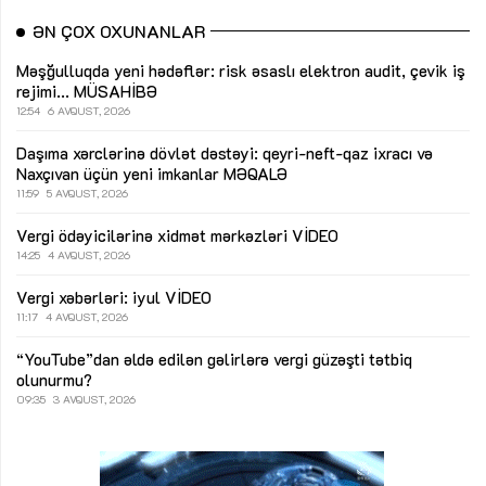
ƏN ÇOX OXUNANLAR
Məşğulluqda yeni hədəflər: risk əsaslı elektron audit, çevik iş
rejimi...
MÜSAHİBƏ
12:54
6 AVQUST, 2026
Daşıma xərclərinə dövlət dəstəyi: qeyri-neft-qaz ixracı və
Naxçıvan üçün yeni imkanlar
MƏQALƏ
11:59
5 AVQUST, 2026
Vergi ödəyicilərinə xidmət mərkəzləri
VİDEO
14:25
4 AVQUST, 2026
Vergi xəbərləri: iyul
VİDEO
11:17
4 AVQUST, 2026
“YouTube”dan əldə edilən gəlirlərə vergi güzəşti tətbiq
olunurmu?
09:35
3 AVQUST, 2026