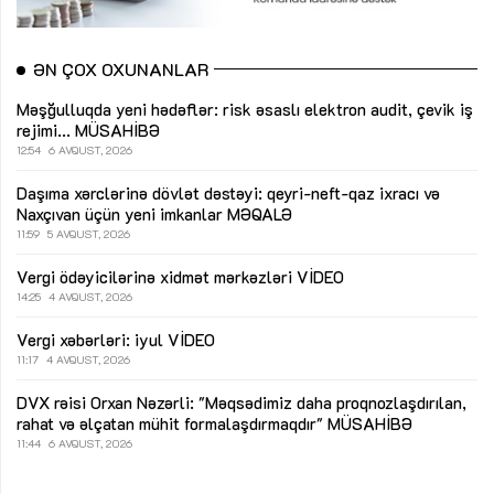
ƏN ÇOX OXUNANLAR
Məşğulluqda yeni hədəflər: risk əsaslı elektron audit, çevik iş
rejimi...
MÜSAHİBƏ
12:54
6 AVQUST, 2026
Daşıma xərclərinə dövlət dəstəyi: qeyri-neft-qaz ixracı və
Naxçıvan üçün yeni imkanlar
MƏQALƏ
11:59
5 AVQUST, 2026
Vergi ödəyicilərinə xidmət mərkəzləri
VİDEO
14:25
4 AVQUST, 2026
Vergi xəbərləri: iyul
VİDEO
11:17
4 AVQUST, 2026
DVX rəisi Orxan Nəzərli: "Məqsədimiz daha proqnozlaşdırılan,
rahat və əlçatan mühit formalaşdırmaqdır"
MÜSAHİBƏ
11:44
6 AVQUST, 2026