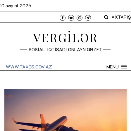
10 avqust 2026
AXTARIŞ
VERGİLƏR
SOSİAL-İQTİSADİ ONLAYN QƏZET
WWW.TAXES.GOV.AZ
MENU