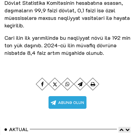
Dövlət Statistika Komitəsinin hesabatına əsasən,
daşımaların 99,9 faizi dövlət, 0,1 faizi isə özəl
müəssisələrə məxsus nəqliyyat vasitələri ilə həyata
keçirilib.
Cari ilin ilk yarımilində bu nəqliyyat növü ilə 192 min
ton yük daşınıb. 2024-cü ilin müvafiq dövrünə
nisbətdə 8,4 faiz artım müşahidə olunub.
AKTUAL