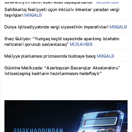
Sahibkarlıq fəaliyyəti üçün inklüziv imkanlar yaradan vergi
“D
təşviqləri
MƏQALƏ
fə
lıq
Dünya iqtisadiyyatında vergi siyasətinin imperativləri
MƏQALƏ
Ni
mü
Əvəz Quliyev: “Yumşaq keçid sayəsində aparılmış islahatın
nəticələri qorunub saxlanılacaq”
MÜSAHİBƏ
Ay
ya
M
Maliyyə planlaması prizmasında büdcəyə baxış
MƏQALƏ
Az
Gülminə Məlikzadə: “Azərbaycan Bacarıqlar Akseleratoru”
ke
ixtisaslaşmış kadrların hazırlanmasını hədəfləyir”
Ay
su