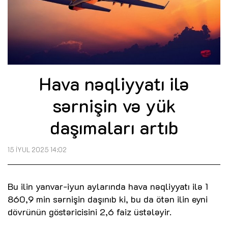
Hava nəqliyyatı ilə
sərnişin və yük
daşımaları artıb
15 İYUL 2025 14:02
Bu ilin yanvar-iyun aylarında hava nəqliyyatı ilə 1
860,9 min sərnişin daşınıb ki, bu da ötən ilin eyni
dövrünün göstəricisini 2,6 faiz üstələyir.