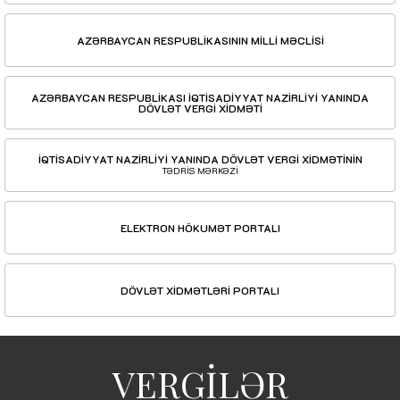
AZƏRBAYCAN RESPUBLİKASININ MİLLİ MƏCLİSİ
AZƏRBAYCAN RESPUBLİKASI İQTİSADİYYAT NAZİRLİYİ YANINDA
DÖVLƏT VERGİ XİDMƏTİ
İQTİSADİYYAT NAZİRLİYİ YANINDA DÖVLƏT VERGİ XİDMƏTİNİN
TƏDRİS MƏRKƏZİ
ELEKTRON HÖKUMƏT PORTALI
DÖVLƏT XİDMƏTLƏRİ PORTALI
VERGİLƏR