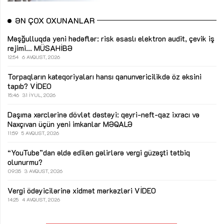
ƏN ÇOX OXUNANLAR
Məşğulluqda yeni hədəflər: risk əsaslı elektron audit, çevik iş
rejimi...
MÜSAHİBƏ
12:54
6 AVQUST, 2026
Torpaqların kateqoriyaları hansı qanunvericilikdə öz əksini
tapıb?
VİDEO
15:46
31 İYUL, 2026
Daşıma xərclərinə dövlət dəstəyi: qeyri-neft-qaz ixracı və
Naxçıvan üçün yeni imkanlar
MƏQALƏ
11:59
5 AVQUST, 2026
“YouTube”dan əldə edilən gəlirlərə vergi güzəşti tətbiq
olunurmu?
09:35
3 AVQUST, 2026
Vergi ödəyicilərinə xidmət mərkəzləri
VİDEO
14:25
4 AVQUST, 2026