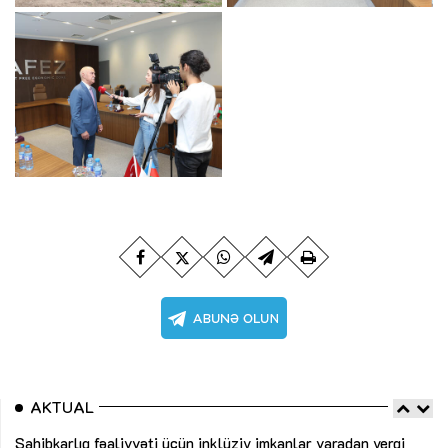
AKTUAL
Sahibkarlıq fəaliyyəti üçün inklüziv imkanlar yaradan vergi
“D