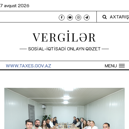
7 avqust 2026
AXTARIŞ
VERGİLƏR
SOSİAL-İQTİSADİ ONLAYN QƏZET
WWW.TAXES.GOV.AZ
MENU