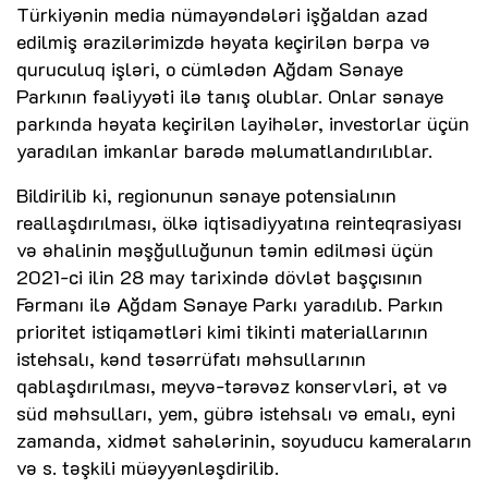
Türkiyənin media nümayəndələri işğaldan azad
edilmiş ərazilərimizdə həyata keçirilən bərpa və
quruculuq işləri, o cümlədən Ağdam Sənaye
Parkının fəaliyyəti ilə tanış olublar. Onlar sənaye
parkında həyata keçirilən layihələr, investorlar üçün
yaradılan imkanlar barədə məlumatlandırılıblar.
Bildirilib ki, regionunun sənaye potensialının
reallaşdırılması, ölkə iqtisadiyyatına reinteqrasiyası
və əhalinin məşğulluğunun təmin edilməsi üçün
2021-ci ilin 28 may tarixində dövlət başçısının
Fərmanı ilə Ağdam Sənaye Parkı yaradılıb. Parkın
prioritet istiqamətləri kimi tikinti materiallarının
istehsalı, kənd təsərrüfatı məhsullarının
qablaşdırılması, meyvə-tərəvəz konservləri, ət və
süd məhsulları, yem, gübrə istehsalı və emalı, eyni
zamanda, xidmət sahələrinin, soyuducu kameraların
və s. təşkili müəyyənləşdirilib.