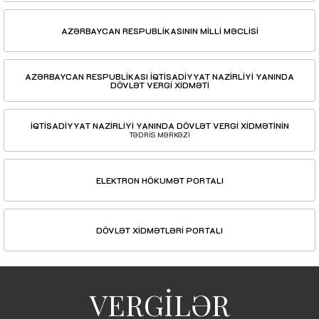
AZƏRBAYCAN RESPUBLİKASININ MİLLİ MƏCLİSİ
AZƏRBAYCAN RESPUBLİKASI İQTİSADİYYAT NAZİRLİYİ YANINDA
DÖVLƏT VERGİ XİDMƏTİ
İQTİSADİYYAT NAZİRLİYİ YANINDA DÖVLƏT VERGİ XİDMƏTİNİN
TƏDRİS MƏRKƏZİ
ELEKTRON HÖKUMƏT PORTALI
DÖVLƏT XİDMƏTLƏRİ PORTALI
VERGİLƏR