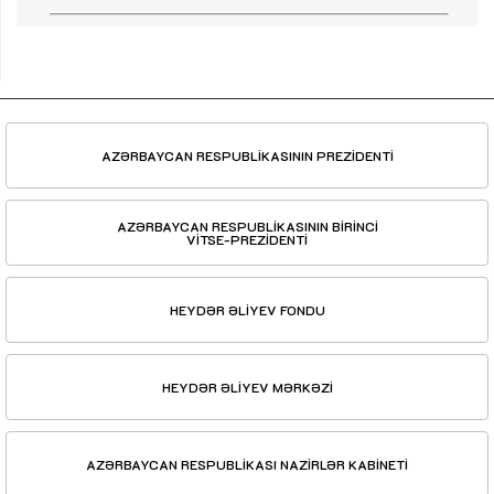
AZƏRBAYCAN RESPUBLİKASININ PREZİDENTİ
AZƏRBAYCAN RESPUBLİKASININ BİRİNCİ
VİTSE-PREZİDENTİ
HEYDƏR ƏLİYEV FONDU
HEYDƏR ƏLİYEV MƏRKƏZİ
AZƏRBAYCAN RESPUBLİKASI NAZİRLƏR KABİNETİ