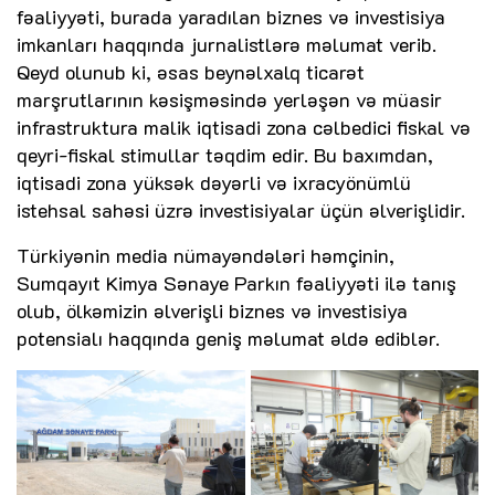
fəaliyyəti, burada yaradılan biznes və investisiya
imkanları haqqında jurnalistlərə məlumat verib.
Qeyd olunub ki, əsas beynəlxalq ticarət
marşrutlarının kəsişməsində yerləşən və müasir
infrastruktura malik iqtisadi zona cəlbedici fiskal və
qeyri-fiskal stimullar təqdim edir. Bu baxımdan,
iqtisadi zona yüksək dəyərli və ixracyönümlü
istehsal sahəsi üzrə investisiyalar üçün əlverişlidir.
Türkiyənin media nümayəndələri həmçinin,
Sumqayıt Kimya Sənaye Parkın fəaliyyəti ilə tanış
olub, ölkəmizin əlverişli biznes və investisiya
potensialı haqqında geniş məlumat əldə ediblər.