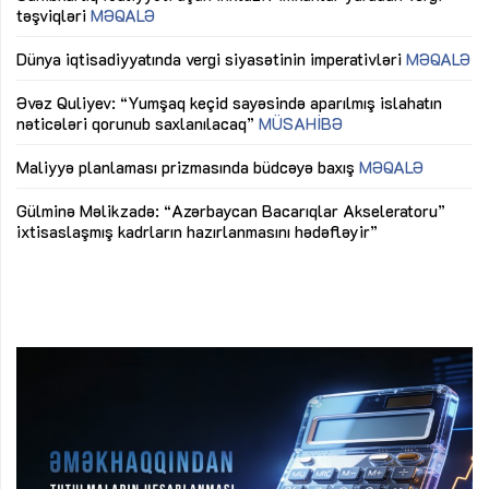
təşviqləri
MƏQALƏ
fə
lıq
Dünya iqtisadiyyatında vergi siyasətinin imperativləri
MƏQALƏ
Ni
mü
Əvəz Quliyev: “Yumşaq keçid sayəsində aparılmış islahatın
nəticələri qorunub saxlanılacaq”
MÜSAHİBƏ
Ay
ya
M
Maliyyə planlaması prizmasında büdcəyə baxış
MƏQALƏ
Az
Gülminə Məlikzadə: “Azərbaycan Bacarıqlar Akseleratoru”
ke
ixtisaslaşmış kadrların hazırlanmasını hədəfləyir”
Ay
su