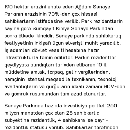
190 hektar ərazini əhatə edən Ağdam Sənaye
Parkının ərazisinin 70%-dən çox hissəsi
sahibkarların istifadəsinə verilib. Park rezidentlərin
sayına görə Sumqayıt Kimya Sənaye Parkından
sonra ölkədə ikincidir. Sənaye parkında sahibkarlıq
fəaliyyətinin inkişafı üçün əlverişli mühit yaradılıb.
İş adamları dövlət vəsaiti hesabına hazır
infrastrukturla təmin edilirlər. Parkın rezidentləri
qeydiyyata alındıqları tarixdən etibarən 10 il
müddətinə əmlak, torpaq, gəlir vergilərindən,
həmçinin istehsal məqsədilə texnikanın, texnoloji
avadanlıqların və qurğuların idxalı zamanı ƏDV-dən
və gömrük rüsumundan tam azad olunurlar.
Sənaye Parkında hazırda investisiya portfeli 260
milyon manatdan çox olan 28 sahibkarlıq
subyektinə rezidentlik, 4 sahibkara isə qeyri-
rezidentlik statusu verilib. Sahibkarlar tərəfindən