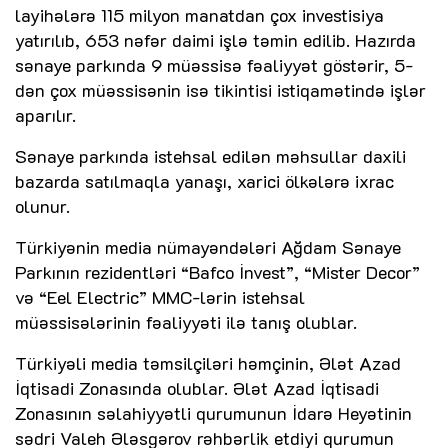
layihələrə 115 milyon manatdan çox investisiya
yatırılıb, 653 nəfər daimi işlə təmin edilib. Hazırda
sənaye parkında 9 müəssisə fəaliyyət göstərir, 5-
dən çox müəssisənin isə tikintisi istiqamətində işlər
aparılır.
Sənaye parkında istehsal edilən məhsullar daxili
bazarda satılmaqla yanaşı, xarici ölkələrə ixrac
olunur.
Türkiyənin media nümayəndələri Ağdam Sənaye
Parkının rezidentləri “Bafco İnvest”, “Mister Decor”
və “Eel Electric” MMC-lərin istehsal
müəssisələrinin fəaliyyəti ilə tanış olublar.
Türkiyəli media təmsilçiləri həmçinin, Ələt Azad
İqtisadi Zonasında olublar. Ələt Azad İqtisadi
Zonasının səlahiyyətli qurumunun İdarə Heyətinin
sədri Valeh Ələsgərov rəhbərlik etdiyi qurumun