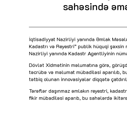
sahəsində əmə
İqtisadiyyat Nazirliyi yanında Əmlak Məsə
Kadastrı və Reyestri” publik hüquqi şəxsin 
Nazirliyi yanında Kadastr Agentliyinin nüm
Dövlət Xidmətinin məlumatına görə, görüşd
təcrübə və məlumat mübadiləsi aparılıb, bu
tətbiq olunan innovasiyalar diqqətə çatdırıl
Tərəflər daşınmaz əmlakın reyestri, kadast
fikir mübadiləsi aparıb, bu sahələrdə ikitər