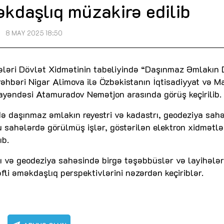
kdaşlıq müzakirə edilib
8 MAY 2025 18:50
lələri Dövlət Xidmətinin tabeliyində “Daşınmaz Əmlakın 
rəhbəri Nigar Alimova ilə Özbəkistanın İqtisadiyyat və M
ayəndəsi Atamuradov Nemətjon arasında görüş keçirilib.
ə daşınmaz əmlakın reyestri və kadastrı, geodeziya sah
 sahələrdə görülmüş işlər, göstərilən elektron xidmətlə
ıb.
rı və geodeziya sahəsində birgə təşəbbüslər və layihələr
əfli əməkdaşlıq perspektivlərini nəzərdən keçiriblər.