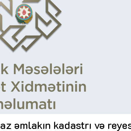
Dünya iqtisadiyyatında vergi
Nicat İmanov: "Vergi qanunv
siyasətinin imperativləri
MƏQALƏ
dəyişikliklər sahibkarlıq m
yaxşılaşdırılmasına xidmət 
MÜSAHİBƏ
Əvəz Quliyev: “Yumşaq keçid
sayəsində aparılmış islahatın nəticələri
qorunub saxlanılacaq”
MÜSAHİBƏ
Aytən Kərimova: “Məqsədi
inklüziv iş mühiti yaratmaq
öyrənən komanda formalaş
Maliyyə planlaması prizmasında
MÜSAHİBƏ
büdcəyə baxış
MƏQALƏ
Azərbaycanda dövlət-özəl 
Gülminə Məlikzadə: “Azərbaycan
çərçivəsində həyata keçirilə
Bacarıqlar Akseleratoru” ixtisaslaşmış
layihə
VİDEO
kadrların hazırlanmasını hədəfləyir”
Aydın Hüseynov: “Əsrin mü
Azərbaycanın iqtisadi suve
təmin edən əsas dayaqlard
MÜSAHİBƏ
z əmlakın kadastrı və reyes