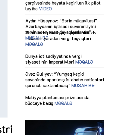
ericiliyinə
Dünya iqtisadiyyatında vergi
Nicat İmanov: "
ühitinin
siyasətinin imperativləri
MƏQALƏ
dəyişikliklər s
edir"
yaxşılaşdırılma
MÜSAHİBƏ
Əvəz Quliyev: “Yumşaq keçid
sayəsində aparılmış islahatın nəticələri
miz daha
qorunub saxlanılacaq”
MÜSAHİBƏ
Aytən Kərimov
, çevik və
inklüziv iş müh
dırmaqdır”
öyrənən komand
Maliyyə planlaması prizmasında
MÜSAHİBƏ
büdcəyə baxış
MƏQALƏ
tərəfdaşlığı
Azərbaycanda d
Gülminə Məlikzadə: “Azərbaycan
n ilk pilot
çərçivəsində hə
Bacarıqlar Akseleratoru” ixtisaslaşmış
layihə
VİDEO
kadrların hazırlanmasını hədəfləyir”
qaviləsi”
Aydın Hüseynov
renliyini
Azərbaycanın iq
andır”
təmin edən əsa
MÜSAHİBƏ
tri