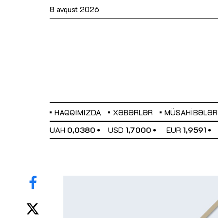
8 avqust 2026
HAQQIMIZDA
XƏBƏRLƏR
MÜSAHIBƏLƏR
EL
0,6489
UAH
0,0380
USD
1,7000
EUR
1,9591