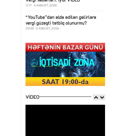
11:17
4 AVQUST, 2026
“YouTube”dan əldə edilən gəlirlərə
vergi güzəşti tətbiq olunurmu?
09:35
3 AVQUST, 2026
VIDEO