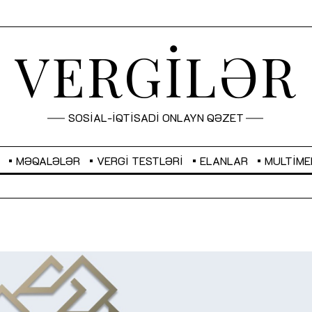
VERGİLƏR
SOSİAL-İQTİSADİ ONLAYN QƏZET
MƏQALƏLƏR
VERGI TESTLƏRI
ELANLAR
MULTIME
GBP
2,2873
RUB
2,0816
Sahibkarlıq fəaliyyəti üçün inklüziv
“Düzgün kommunikasiyanın
imkanlar yaradan vergi təşviqləri
real iş və sistemli fəaliyyə
MƏQALƏ
MÜSAHİBƏ