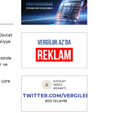
Dövlət
aliyyə
əsində
r və
 üzrə