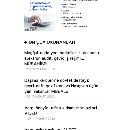
ƏN ÇOX OXUNANLAR
Məşğulluqda yeni hədəflər: risk əsaslı
elektron audit, çevik iş rejimi...
MÜSAHİBƏ
12:54
6 AVQUST, 2026
Daşıma xərclərinə dövlət dəstəyi:
qeyri-neft-qaz ixracı və Naxçıvan üçün
yeni imkanlar
MƏQALƏ
11:59
5 AVQUST, 2026
Vergi ödəyicilərinə xidmət mərkəzləri
VİDEO
14:25
4 AVQUST, 2026
Vergi xəbərləri: iyul
VİDEO