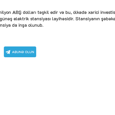
lyon ABŞ dolları təşkil edir və bu, ölkədə xarici investi
 günəş elektrik stansiyası layihəsidir. Stansiyanın şəbək
ansiya da inşa olunub.