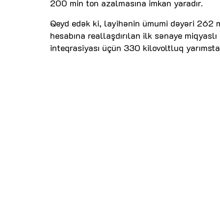
200 min ton azalmasına imkan yaradır.
Qeyd edək ki, layihənin ümumi dəyəri 262 mi
hesabına reallaşdırılan ilk sənaye miqyaslı
inteqrasiyası üçün 330 kilovoltluq yarımst