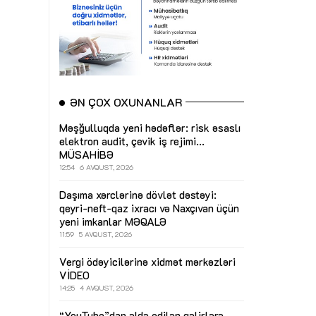
ƏN ÇOX OXUNANLAR
Məşğulluqda yeni hədəflər: risk əsaslı
elektron audit, çevik iş rejimi...
MÜSAHİBƏ
12:54
6 AVQUST, 2026
Daşıma xərclərinə dövlət dəstəyi:
qeyri-neft-qaz ixracı və Naxçıvan üçün
yeni imkanlar
MƏQALƏ
11:59
5 AVQUST, 2026
Vergi ödəyicilərinə xidmət mərkəzləri
VİDEO
14:25
4 AVQUST, 2026
“YouTube”dan əldə edilən gəlirlərə