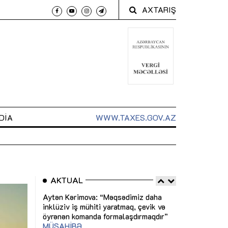
AXTARIŞ
DIA
WWW.TAXES.GOV.AZ
AKTUAL
 arxasında
Sahibkarlıq fəaliyyəti üçün inklüziv
“Düzgün kommun
t dayanır”
imkanlar yaradan vergi təşviqləri
real iş və siste
MƏQALƏ
MÜSAHİBƏ