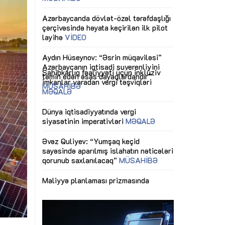
ericiliyinə
Dünya iqtisadiyyatında vergi
Nicat İmanov: "
ühitinin
siyasətinin imperativləri
MƏQALƏ
dəyişikliklər s
edir"
yaxşılaşdırılma
MÜSAHİBƏ
Əvəz Quliyev: “Yumşaq keçid
sayəsində aparılmış islahatın nəticələri
miz daha
qorunub saxlanılacaq”
MÜSAHİBƏ
Aytən Kərimov
, çevik və
inklüziv iş müh
dırmaqdır”
öyrənən komand
Maliyyə planlaması prizmasında
MÜSAHİBƏ
büdcəyə baxış
MƏQALƏ
tərəfdaşlığı
Azərbaycanda d
Gülminə Məlikzadə: “Azərbaycan
n ilk pilot
çərçivəsində hə
Bacarıqlar Akseleratoru” ixtisaslaşmış
layihə
VİDEO
kadrların hazırlanmasını hədəfləyir”
qaviləsi”
Aydın Hüseynov
renliyini
Azərbaycanın iq
andır”
təmin edən əsa
MÜSAHİBƏ