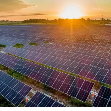
Dünya iqtisadiyyatında vergi
Nicat İmanov: "Vergi qanunv
siyasətinin imperativləri
MƏQALƏ
dəyişikliklər sahibkarlıq m
yaxşılaşdırılmasına xidmət 
MÜSAHİBƏ
Əvəz Quliyev: “Yumşaq keçid
sayəsində aparılmış islahatın nəticələri
qorunub saxlanılacaq”
MÜSAHİBƏ
Aytən Kərimova: “Məqsədi
inklüziv iş mühiti yaratmaq
öyrənən komanda formalaş
Maliyyə planlaması prizmasında
MÜSAHİBƏ
büdcəyə baxış
MƏQALƏ
Azərbaycanda dövlət-özəl 
Gülminə Məlikzadə: “Azərbaycan
çərçivəsində həyata keçirilə
Bacarıqlar Akseleratoru” ixtisaslaşmış
layihə
VİDEO
kadrların hazırlanmasını hədəfləyir”
Aydın Hüseynov: “Əsrin mü
Azərbaycanın iqtisadi suve
təmin edən əsas dayaqlard
MÜSAHİBƏ