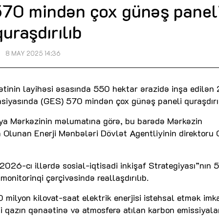
70 mindən çox günəş panel
quraşdırılıb
8 MAY 2025 14:36
kətinin layihəsi əsasında 550 hektar ərazidə inşa edilən
iyasında (GES) 570 mindən çox günəş paneli quraşdırıl
siya Mərkəzinin məlumatına görə, bu barədə Mərkəzin
Olunan Enerji Mənbələri Dövlət Agentliyinin direktoru 
6-cı illərdə sosial-iqtisadi inkişaf Strategiyası”nın 5
monitorinqi çərçivəsində reallaşdırılıb.
 milyon kilovat-saat elektrik enerjisi istehsal etmək imk
i qazın qənaətinə və atmosferə atılan karbon emissiyala