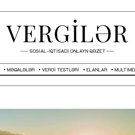
VERGİLƏR
SOSİAL-İQTİSADİ ONLAYN QƏZET
MƏQALƏLƏR
VERGI TESTLƏRI
ELANLAR
MULTIME
GBP
2,2873
RUB
2,0816
Sahibkarlıq fəaliyyəti üçün inklüziv
“Düzgün kommunikasiyanın
imkanlar yaradan vergi təşviqləri
real iş və sistemli fəaliyyə
MƏQALƏ
MÜSAHİBƏ