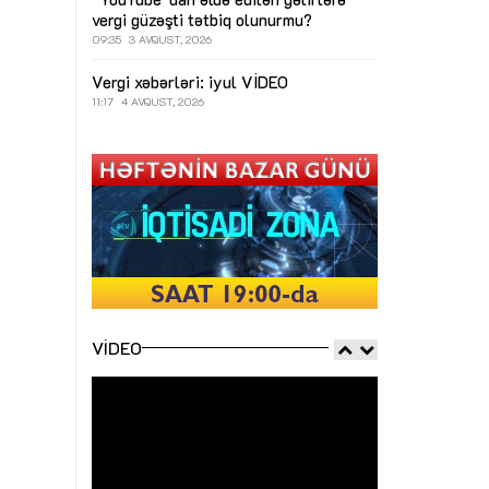
vergi güzəşti tətbiq olunurmu?
09:35
3 AVQUST, 2026
Vergi xəbərləri: iyul
VİDEO
11:17
4 AVQUST, 2026
VIDEO