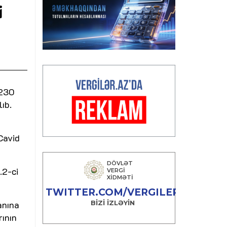
i
 230
ıb.
Cavid
.2-ci
anına
rının