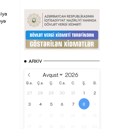
siya
əyə
ARXIV
B.e.
Ç.a.
Ç.
C.a.
C.
Ş.
B.
27
28
29
30
31
1
2
3
4
5
6
7
8
9
10
11
12
13
14
15
16
17
18
19
20
21
22
23