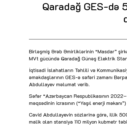
Qaradağ GES-də 5
Birləşmiş Ərəb Əmirliklərinin “Masdar” şir
MVt gücündə Qaradağ Günəş Elektrik Stans
İqtisadi İslahatların Təhlili və Kommunika
əməkdaşlarının GES-ə səfəri zamanı Bərpa 
Abdullayev məlumat verib.
Səfər “Azərbaycan Respublikasının 2022–202
məqsədinin icrasının (“Yaşıl enerji məkanı”) 
Cavid Abdullayevin sözlərinə görə, illik 500
malik olan stansiya 110 milyon kubmetr təbi