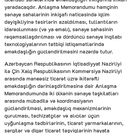
yaradacaqdır. Anlaşma Memorandumu həmçinin
sənaye sahələrinin inkişafı nəticəsində iqlim
dəyişikliyinə təsirlərin azaldılması, tullantıların
idarəolunması (və ya emalı), sənaye sahəsinin
rəqəmsallaşdırılması və dördüncü sənaye inqilabı
texnologiyalarının tətbiqi istiqamətlərində
əməkdaşlığın gücləndirilməsini nəzərdə tutur.
Azərbaycan Respublikasının İqtisadiyyat Nazirliyi
ilə Çin Xalq Respublikasının Kommersiya Nazirliyi
arasında maneəsiz ticarət üzrə ikitərəfli
əməkdaşlığın dərinləşdirilməsinə dair Anlaşma
Memorandumunda iki ölkənin sənaye təşkilatları
arasında mübadilə və koordinasiyanın
gücləndirilməsi, əməkdaşlıq mexanizmlərinin
qurulması, təchizatçılar və alıcılar üçün
uyğunlaşma tədbirlərinin, ticarət yarmarkalarının,
sərgilər və digər ticarət təşviqlərinin həyata