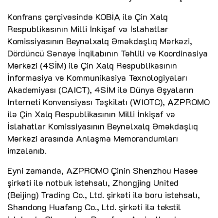
Konfrans çərçivəsində KOBİA ilə Çin Xalq
Respublikasının Milli İnkişaf və İslahatlar
Komissiyasının Beynəlxalq Əməkdaşlıq Mərkəzi,
Dördüncü Sənaye İnqilabının Təhlili və Koordinasiya
Mərkəzi (4SİM) ilə Çin Xalq Respublikasının
İnformasiya və Kommunikasiya Texnologiyaları
Akademiyası (CAICT), 4SİM ilə Dünya Əşyaların
İnterneti Konvensiyası Təşkilatı (WIOTC), AZPROMO
ilə Çin Xalq Respublikasının Milli İnkişaf və
İslahatlar Komissiyasının Beynəlxalq Əməkdaşlıq
Mərkəzi arasında Anlaşma Memorandumları
imzalanıb.
Eyni zamanda, AZPROMO Çinin Shenzhou Hasee
şirkəti ilə notbuk istehsalı, Zhongjing United
(Beijing) Trading Co., Ltd. şirkəti ilə boru istehsalı,
Shandong Huafang Co., Ltd. şirkəti ilə tekstil