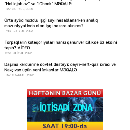
"Hellojob.az" və "iCheck"
MƏQALƏ
11:29
30 İYUL, 2026
Orta aylıq muzdlu işçi sayı hesablanarkən analıq
məzuniyyətində olan işçi nəzərə alınırmı?
14:18
30 İYUL, 2026
Torpaqların kateqoriyaları hansı qanunvericilikdə öz əksini
tapıb?
VİDEO
15:46
31 İYUL, 2026
Daşıma xərclərinə dövlət dəstəyi: qeyri-neft-qaz ixracı və
Naxçıvan üçün yeni imkanlar
MƏQALƏ
11:59
5 AVQUST, 2026