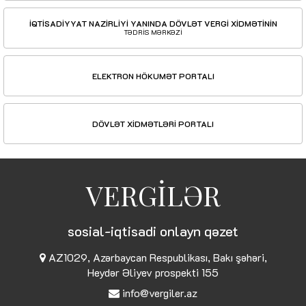
İQTİSADİYYAT NAZİRLİYİ YANINDA DÖVLƏT VERGİ XİDMƏTİNİN
TƏDRİS MƏRKƏZİ
ELEKTRON HÖKUMƏT PORTALI
DÖVLƏT XİDMƏTLƏRİ PORTALI
VERGİLƏR
sosial-iqtisadi onlayn qəzet
AZ1029, Azərbaycan Respublikası, Bakı şəhəri,
Heydər Əliyev prospekti 155
info@vergiler.az