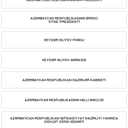
AZƏRBAYCAN RESPUBLİKASININ BİRİNCİ
VİTSE-PREZİDENTİ
HEYDƏR ƏLİYEV FONDU
HEYDƏR ƏLİYEV MƏRKƏZİ
AZƏRBAYCAN RESPUBLİKASI NAZİRLƏR KABİNETİ
AZƏRBAYCAN RESPUBLİKASININ MİLLİ MƏCLİSİ
AZƏRBAYCAN RESPUBLİKASI İQTİSADİYYAT NAZİRLİYİ YANINDA
DÖVLƏT VERGİ XİDMƏTİ