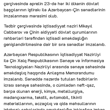
çərçivəsində aprelin 23-də hər iki ölkənin dövlət
başçılarının iştirakı ilə Azərbaycan-Çin sənədlərinin
imzalanması mərasimi olub.
Tədbir çərçivəsində iqtisadiyyat naziri Mikayıl
Cabbarov və Çinin aidiyyəti dövlət qurumlarının
rəhbərləri tərəfindən iqtisadi əməkdaşlığın
genişləndirilməsinə dair bir sıra sənədlər imzalanıb.
Azərbaycan Respublikasının İqtisadiyyat Nazirliyi
ilə Çin Xalq Respublikasının Sənaye və İnformasiya
Texnologiyaları Nazirliyi arasında sənaye sahəsində
əməkdaşlıq haqqında Anlaşma Memorandumu
imzalanıb. Sənəddə nəzərdə tutulan tədbirlərin
icrası sənaye sahəsində, o cümlədən neft-qaz,
bərpa olunan enerji, kimya, metallurgiya,
mədənçıxarma, tekstil, avtomobil, tikinti
materiallarının, əczaçılıq və qida məhsullarının
istehsalı sahələrində əməkdaşlığın inkişafına imkan