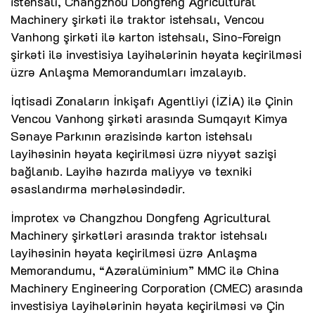
istehsalı, Changzhou Dongfeng Agricultural
Machinery şirkəti ilə traktor istehsalı, Vencou
Vanhong şirkəti ilə karton istehsalı, Sino-Foreign
şirkəti ilə investisiya layihələrinin həyata keçirilməsi
üzrə Anlaşma Memorandumları imzalayıb.
İqtisadi Zonaların İnkişafı Agentliyi (İZİA) ilə Çinin
Vencou Vanhong şirkəti arasında Sumqayıt Kimya
Sənaye Parkının ərazisində karton istehsalı
layihəsinin həyata keçirilməsi üzrə niyyət sazişi
bağlanıb. Layihə hazırda maliyyə və texniki
əsaslandırma mərhələsindədir.
İmprotex və Changzhou Dongfeng Agricultural
Machinery şirkətləri arasında traktor istehsalı
layihəsinin həyata keçirilməsi üzrə Anlaşma
Memorandumu, “Azəralüminium” MMC ilə China
Machinery Engineering Corporation (CMEC) arasında
investisiya layihələrinin həyata keçirilməsi və Çin