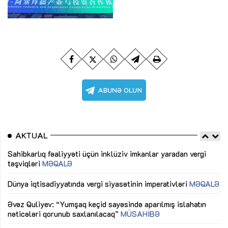
AKTUAL
Sahibkarlıq fəaliyyəti üçün inklüziv imkanlar yaradan vergi
“D
təşviqləri
MƏQALƏ
fə
lıq
Dünya iqtisadiyyatında vergi siyasətinin imperativləri
MƏQALƏ
Ni
mü
Əvəz Quliyev: “Yumşaq keçid sayəsində aparılmış islahatın
nəticələri qorunub saxlanılacaq”
MÜSAHİBƏ
Ay
ya