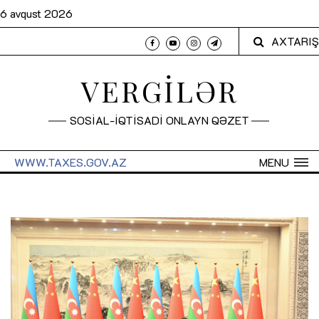
6 avqust 2026
AXTARIŞ
VERGİLƏR
SOSİAL-İQTİSADİ ONLAYN QƏZET
WWW.TAXES.GOV.AZ
MENU