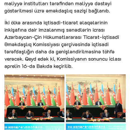
maliyyə institutları tərəfindən maliyyə dəstəyi
göstərilməsi üzrə əməkdaşlıq sazişi bağlanıb.
İki ölkə arasında iqtisadi-ticarət əlaqələrinin
inkişafına dair imzalanmış sənədlərin icrası
Azərbaycan-Çin Hökumətlərarası Ticarət-İqtisadi
Əməkdaşlıq Komissiyası çərçivəsində iqtisadi
tərəfdaşlığın daha da genişləndirilməsinə töhfə
verəcək. Qeyd edək ki, Komissiyanın sonuncu iclası
aprelin 16-da Bakıda keçirilib.