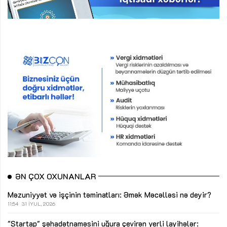
ƏN ÇOX OXUNANLAR
Məzuniyyət və işçinin təminatları: Əmək Məcəlləsi nə deyir?
11:54
31 İYUL, 2026
"Startap" şəhadətnaməsini uğura çevirən yerli layihələr: