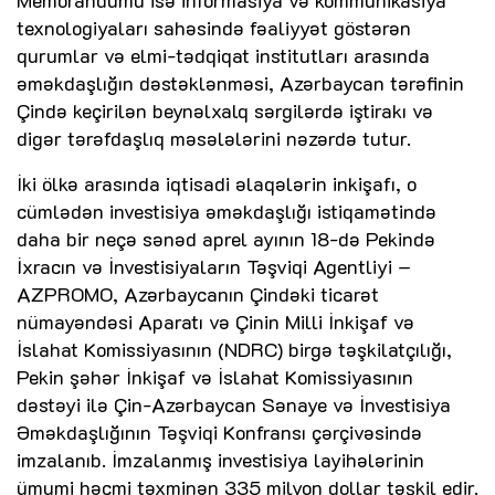
texnologiyaları sahəsində fəaliyyət göstərən
qurumlar və elmi-tədqiqat institutları arasında
əməkdaşlığın dəstəklənməsi, Azərbaycan tərəfinin
Çində keçirilən beynəlxalq sərgilərdə iştirakı və
digər tərəfdaşlıq məsələlərini nəzərdə tutur.
İki ölkə arasında iqtisadi əlaqələrin inkişafı, o
cümlədən investisiya əməkdaşlığı istiqamətində
daha bir neçə sənəd aprel ayının 18-də Pekində
İxracın və İnvestisiyaların Təşviqi Agentliyi –
AZPROMO, Azərbaycanın Çindəki ticarət
nümayəndəsi Aparatı və Çinin Milli İnkişaf və
İslahat Komissiyasının (NDRC) birgə təşkilatçılığı,
Pekin şəhər İnkişaf və İslahat Komissiyasının
dəstəyi ilə Çin-Azərbaycan Sənaye və İnvestisiya
Əməkdaşlığının Təşviqi Konfransı çərçivəsində
imzalanıb. İmzalanmış investisiya layihələrinin
ümumi həcmi təxminən 335 milyon dollar təşkil edir.