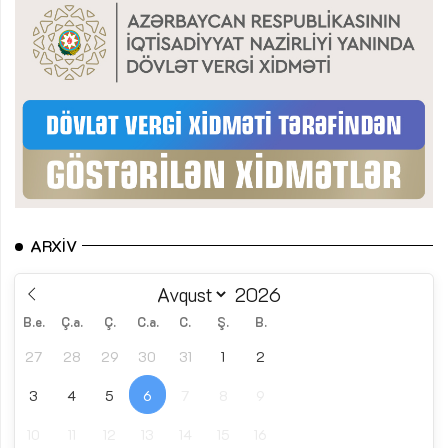
ARXIV
B.e.
Ç.a.
Ç.
C.a.
C.
Ş.
B.
27
28
29
30
31
1
2
3
4
5
6
7
8
9
10
11
12
13
14
15
16