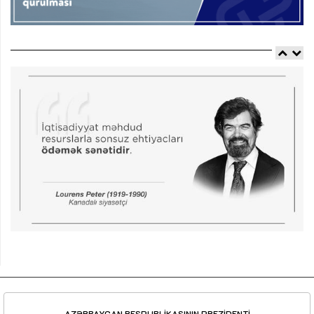
AZƏRBAYCAN RESPUBLİKASININ PREZİDENTİ