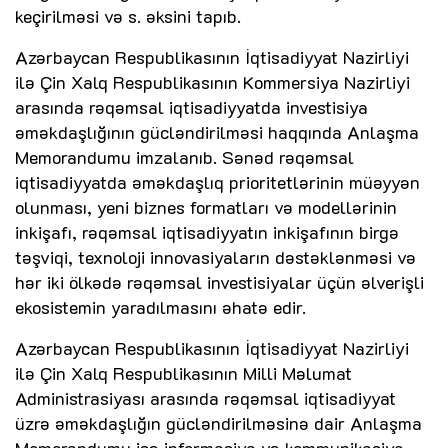
keçirilməsi və s. əksini tapıb.
Azərbaycan Respublikasının İqtisadiyyat Nazirliyi
ilə Çin Xalq Respublikasının Kommersiya Nazirliyi
arasında rəqəmsal iqtisadiyyatda investisiya
əməkdaşlığının gücləndirilməsi haqqında Anlaşma
Memorandumu imzalanıb. Sənəd rəqəmsal
iqtisadiyyatda əməkdaşlıq prioritetlərinin müəyyən
olunması, yeni biznes formatları və modellərinin
inkişafı, rəqəmsal iqtisadiyyatın inkişafının birgə
təşviqi, texnoloji innovasiyaların dəstəklənməsi və
hər iki ölkədə rəqəmsal investisiyalar üçün əlverişli
ekosistemin yaradılmasını əhatə edir.
Azərbaycan Respublikasının İqtisadiyyat Nazirliyi
ilə Çin Xalq Respublikasının Milli Məlumat
Administrasiyası arasında rəqəmsal iqtisadiyyat
üzrə əməkdaşlığın gücləndirilməsinə dair Anlaşma
Memorandumu isə informasiya və kommunikasiya