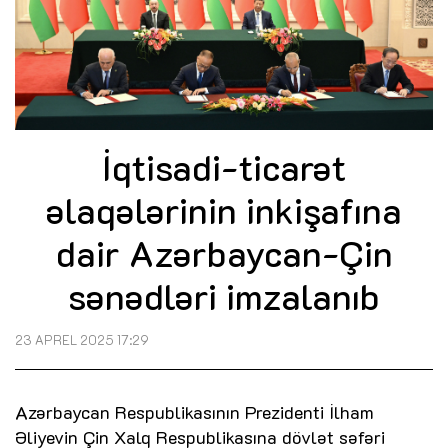
İqtisadi-ticarət
əlaqələrinin inkişafına
dair Azərbaycan-Çin
sənədləri imzalanıb
23 APREL 2025 17:29
Azərbaycan Respublikasının Prezidenti İlham
Əliyevin Çin Xalq Respublikasına dövlət səfəri