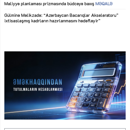
M
Maliyyə planlaması prizmasında büdcəyə baxış
MƏQALƏ
Az
Gülminə Məlikzadə: “Azərbaycan Bacarıqlar Akseleratoru”
ke
ixtisaslaşmış kadrların hazırlanmasını hədəfləyir”
Ay
su