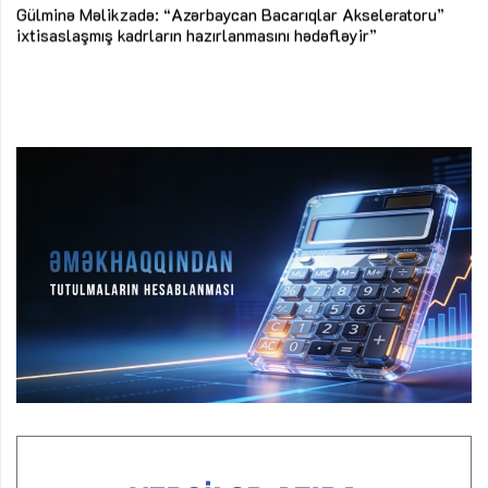
Az
Gülminə Məlikzadə: “Azərbaycan Bacarıqlar Akseleratoru”
ke
ixtisaslaşmış kadrların hazırlanmasını hədəfləyir”
Ay
su