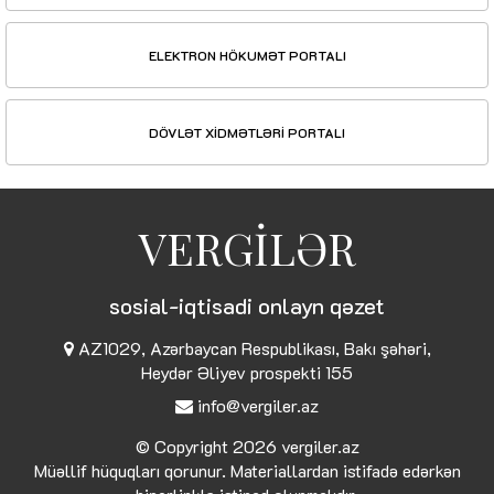
ELEKTRON HÖKUMƏT PORTALI
DÖVLƏT XİDMƏTLƏRİ PORTALI
VERGİLƏR
sosial-iqtisadi onlayn qəzet
AZ1029, Azərbaycan Respublikası, Bakı şəhəri,
Heydər Əliyev prospekti 155
info@vergiler.az
© Copyright 2026
vergiler.az
Müəllif hüquqları qorunur. Materiallardan istifadə edərkən