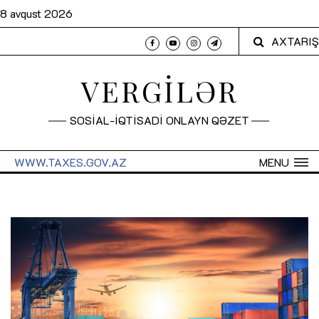
8 avqust 2026
AXTARIŞ
VERGİLƏR
SOSİAL-İQTİSADİ ONLAYN QƏZET
WWW.TAXES.GOV.AZ
MENU