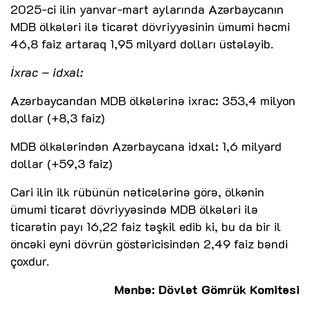
2025-ci ilin yanvar-mart aylarında Azərbaycanın
MDB ölkələri ilə ticarət dövriyyəsinin ümumi həcmi
46,8 faiz artaraq 1,95 milyard dolları üstələyib.
İxrac – idxal:
Azərbaycandan MDB ölkələrinə ixrac: 353,4 milyon
dollar (+8,3 faiz)
MDB ölkələrindən Azərbaycana idxal: 1,6 milyard
dollar (+59,3 faiz)
Cari ilin ilk rübünün nəticələrinə görə, ölkənin
ümumi ticarət dövriyyəsində MDB ölkələri ilə
ticarətin payı 16,22 faiz təşkil edib ki, bu da bir il
öncəki eyni dövrün göstəricisindən 2,49 faiz bəndi
çoxdur.
Mənbə: Dövlət Gömrük Komitəsi