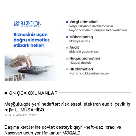
ƏN ÇOX OXUNANLAR
Məşğulluqda yeni hədəflər: risk əsaslı elektron audit, çevik iş
rejimi...
MÜSAHİBƏ
12:54
6 AVQUST, 2026
Daşıma xərclərinə dövlət dəstəyi: qeyri-neft-qaz ixracı və
Naxçıvan üçün yeni imkanlar
MƏQALƏ