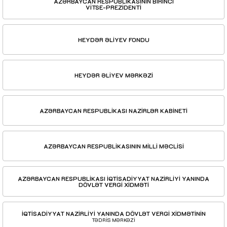
AZƏRBAYCAN RESPUBLİKASININ BİRİNCİ
VİTSE-PREZİDENTİ
HEYDƏR ƏLİYEV FONDU
HEYDƏR ƏLİYEV MƏRKƏZİ
AZƏRBAYCAN RESPUBLİKASI NAZİRLƏR KABİNETİ
AZƏRBAYCAN RESPUBLİKASININ MİLLİ MƏCLİSİ
AZƏRBAYCAN RESPUBLİKASI İQTİSADİYYAT NAZİRLİYİ YANINDA
DÖVLƏT VERGİ XİDMƏTİ
İQTİSADİYYAT NAZİRLİYİ YANINDA DÖVLƏT VERGİ XİDMƏTİNİN
TƏDRİS MƏRKƏZİ