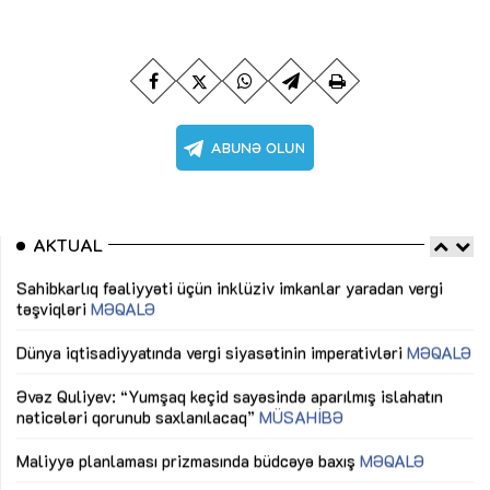
AKTUAL
Sahibkarlıq fəaliyyəti üçün inklüziv imkanlar yaradan vergi
“D
təşviqləri
MƏQALƏ
fə
lıq
Dünya iqtisadiyyatında vergi siyasətinin imperativləri
MƏQALƏ
Ni
mü
Əvəz Quliyev: “Yumşaq keçid sayəsində aparılmış islahatın
nəticələri qorunub saxlanılacaq”
MÜSAHİBƏ
Ay
ya
M
Maliyyə planlaması prizmasında büdcəyə baxış
MƏQALƏ