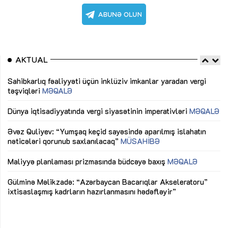
AKTUAL
Sahibkarlıq fəaliyyəti üçün inklüziv imkanlar yaradan vergi
“D
təşviqləri
MƏQALƏ
fə
lıq
Dünya iqtisadiyyatında vergi siyasətinin imperativləri
MƏQALƏ
Ni
mü
Əvəz Quliyev: “Yumşaq keçid sayəsində aparılmış islahatın
nəticələri qorunub saxlanılacaq”
MÜSAHİBƏ
Ay
ya
M
Maliyyə planlaması prizmasında büdcəyə baxış
MƏQALƏ
Az
Gülminə Məlikzadə: “Azərbaycan Bacarıqlar Akseleratoru”
ke
ixtisaslaşmış kadrların hazırlanmasını hədəfləyir”
Ay
su