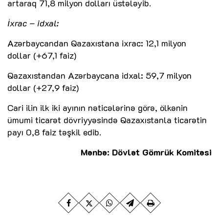
artaraq 71,8 milyon dolları üstələyib.
İxrac – idxal:
Azərbaycandan Qazaxıstana ixrac: 12,1 milyon
dollar (+67,1 faiz)
Qazaxıstandan Azərbaycana idxal: 59,7 milyon
dollar (+27,9 faiz)
Cari ilin ilk iki ayının nəticələrinə görə, ölkənin
ümumi ticarət dövriyyəsində Qazaxıstanla ticarətin
payı 0,8 faiz təşkil edib.
Mənbə: Dövlət Gömrük Komitəsi