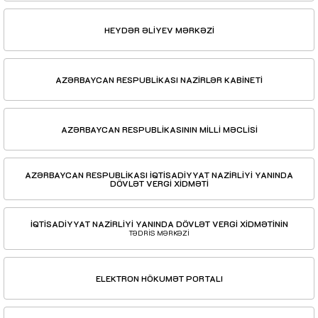
HEYDƏR ƏLİYEV MƏRKƏZİ
AZƏRBAYCAN RESPUBLİKASI NAZİRLƏR KABİNETİ
AZƏRBAYCAN RESPUBLİKASININ MİLLİ MƏCLİSİ
AZƏRBAYCAN RESPUBLİKASI İQTİSADİYYAT NAZİRLİYİ YANINDA
DÖVLƏT VERGİ XİDMƏTİ
İQTİSADİYYAT NAZİRLİYİ YANINDA DÖVLƏT VERGİ XİDMƏTİNİN
TƏDRİS MƏRKƏZİ
ELEKTRON HÖKUMƏT PORTALI