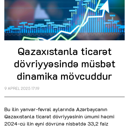
Qazaxıstanla ticarət
dövriyyəsində müsbət
dinamika mövcuddur
9 APREL 2025 17:19
Bu ilin yanvar-fevral aylarında Azərbaycanın
Qazaxıstanla ticarət dövriyyəsinin ümumi həcmi
2024-cü ilin eyni dövrünə nisbətdə 33,2 faiz