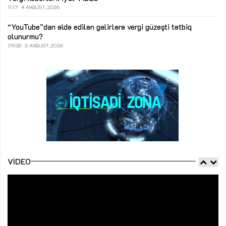
11:17
4 AVQUST, 2026
“YouTube”dan əldə edilən gəlirlərə vergi güzəşti tətbiq
olunurmu?
09:35
3 AVQUST, 2026
VIDEO