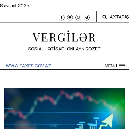
8 avqust 2026
AXTARIŞ
VERGİLƏR
SOSİAL-İQTİSADİ ONLAYN QƏZET
WWW.TAXES.GOV.AZ
MENU