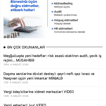
ƏN ÇOX OXUNANLAR
Məşğulluqda yeni hədəflər: risk əsaslı elektron audit, çevik iş
rejimi...
MÜSAHİBƏ
12:54
6 AVQUST, 2026
Daşıma xərclərinə dövlət dəstəyi: qeyri-neft-qaz ixracı və
Naxçıvan üçün yeni imkanlar
MƏQALƏ
11:59
5 AVQUST, 2026
Vergi ödəyicilərinə xidmət mərkəzləri
VİDEO
14:25
4 AVQUST, 2026
Vergi xəbərləri: iyul
VİDEO