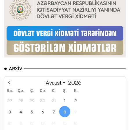
ARXIV
B.e.
Ç.a.
Ç.
C.a.
C.
Ş.
B.
27
28
29
30
31
1
2
3
4
5
6
7
8
9
10
11
12
13
14
15
16