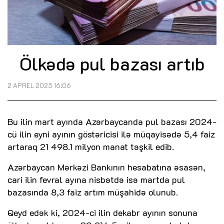
Ölkədə pul bazası artıb
2 APREL 2025 16:06
Bu ilin mart ayında Azərbaycanda pul bazası 2024-
cü ilin eyni ayının göstəricisi ilə müqayisədə 5,4 faiz
artaraq 21 498.1 milyon manat təşkil edib.
Azərbaycan Mərkəzi Bankının hesabatına əsasən,
cari ilin fevral ayına nisbətdə isə martda pul
bazasında 8,3 faiz artım müşahidə olunub.
Qeyd edək ki, 2024-ci ilin dekabr ayının sonuna