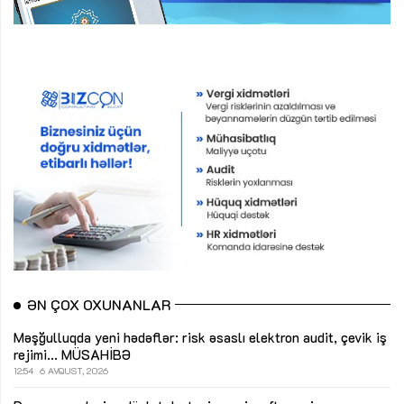
ƏN ÇOX OXUNANLAR
Məşğulluqda yeni hədəflər: risk əsaslı elektron audit, çevik iş
rejimi...
MÜSAHİBƏ
12:54
6 AVQUST, 2026