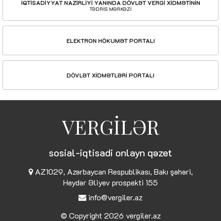
İQTİSADİYYAT NAZİRLİYİ YANINDA DÖVLƏT VERGİ XİDMƏTİNİN
TƏDRİS MƏRKƏZİ
ELEKTRON HÖKUMƏT PORTALI
DÖVLƏT XİDMƏTLƏRİ PORTALI
VERGİLƏR
sosial-iqtisadi onlayn qəzet
AZ1029, Azərbaycan Respublikası, Bakı şəhəri,
Heydər Əliyev prospekti 155
info@vergiler.az
© Copyright 2026
vergiler.az