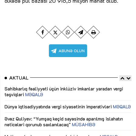
ölkədə pul bazası 20 916,5 milyon manat olub.
AKTUAL
Sahibkarlıq fəaliyyəti üçün inklüziv imkanlar yaradan vergi
Sa
təşviqləri
MƏQALƏ
tə
Dünya iqtisadiyyatında vergi siyasətinin imperativləri
MƏQALƏ
Dü
Əvəz Quliyev: “Yumşaq keçid sayəsində aparılmış islahatın
Əv
nəticələri qorunub saxlanılacaq”
MÜSAHİBƏ
nə
Maliyyə planlaması prizmasında büdcəyə baxış
MƏQALƏ