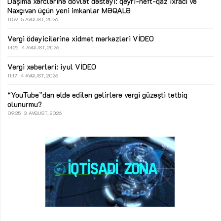
Daşıma xərclərinə dövlət dəstəyi: qeyri-neft-qaz ixracı və
Naxçıvan üçün yeni imkanlar
MƏQALƏ
11:59
5 AVQUST, 2026
Vergi ödəyicilərinə xidmət mərkəzləri
VİDEO
14:25
4 AVQUST, 2026
Vergi xəbərləri: iyul
VİDEO
11:17
4 AVQUST, 2026
“YouTube”dan əldə edilən gəlirlərə vergi güzəşti tətbiq
olunurmu?
09:35
3 AVQUST, 2026