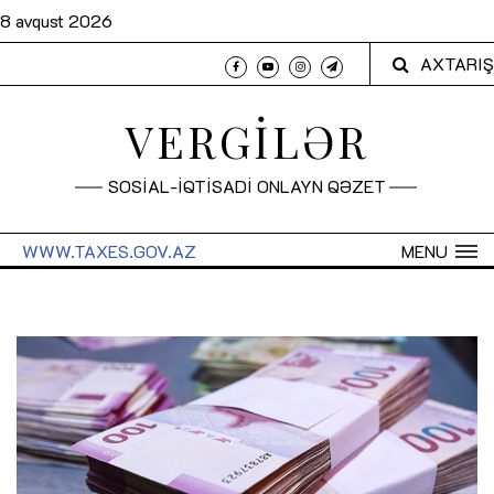
8 avqust 2026
AXTARIŞ
VERGİLƏR
SOSİAL-İQTİSADİ ONLAYN QƏZET
WWW.TAXES.GOV.AZ
MENU