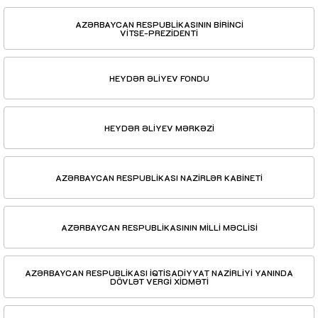
AZƏRBAYCAN RESPUBLİKASININ BİRİNCİ
VİTSE-PREZİDENTİ
HEYDƏR ƏLİYEV FONDU
HEYDƏR ƏLİYEV MƏRKƏZİ
AZƏRBAYCAN RESPUBLİKASI NAZİRLƏR KABİNETİ
AZƏRBAYCAN RESPUBLİKASININ MİLLİ MƏCLİSİ
AZƏRBAYCAN RESPUBLİKASI İQTİSADİYYAT NAZİRLİYİ YANINDA
DÖVLƏT VERGİ XİDMƏTİ