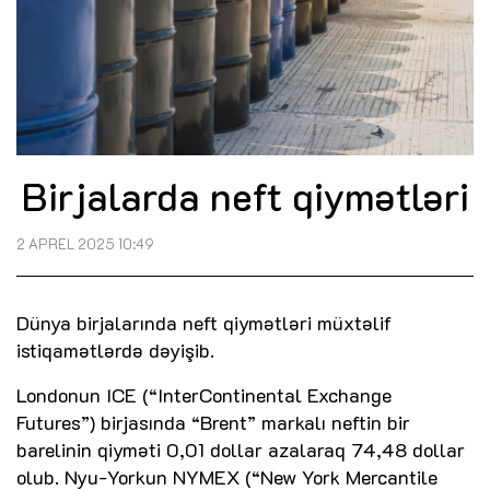
Birjalarda neft qiymətləri
2 APREL 2025 10:49
Dünya birjalarında neft qiymətləri müxtəlif
istiqamətlərdə dəyişib.
Londonun ICE (“InterContinental Exchange
Futures”) birjasında “Brent” markalı neftin bir
barelinin qiyməti 0,01 dollar azalaraq 74,48 dollar
olub. Nyu-Yorkun NYMEX (“New York Mercantile