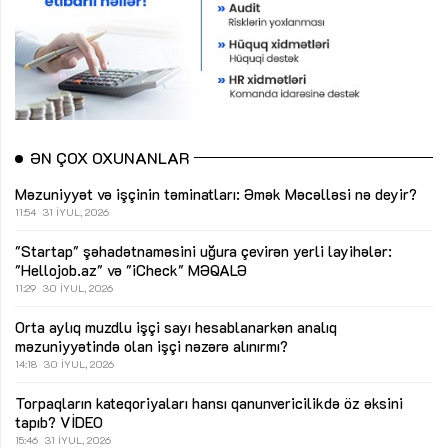
ƏN ÇOX OXUNANLAR
Məzuniyyət və işçinin təminatları: Əmək Məcəlləsi nə deyir?
11:54
31 İYUL, 2026
"Startap" şəhadətnaməsini uğura çevirən yerli layihələr:
"Hellojob.az" və "iCheck"
MƏQALƏ
11:29
30 İYUL, 2026
Orta aylıq muzdlu işçi sayı hesablanarkən analıq
məzuniyyətində olan işçi nəzərə alınırmı?
14:18
30 İYUL, 2026
Torpaqların kateqoriyaları hansı qanunvericilikdə öz əksini
tapıb?
VİDEO
15:46
31 İYUL, 2026