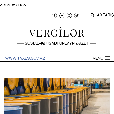
6 avqust 2026
AXTARIŞ
VERGİLƏR
SOSİAL-İQTİSADİ ONLAYN QƏZET
WWW.TAXES.GOV.AZ
MENU