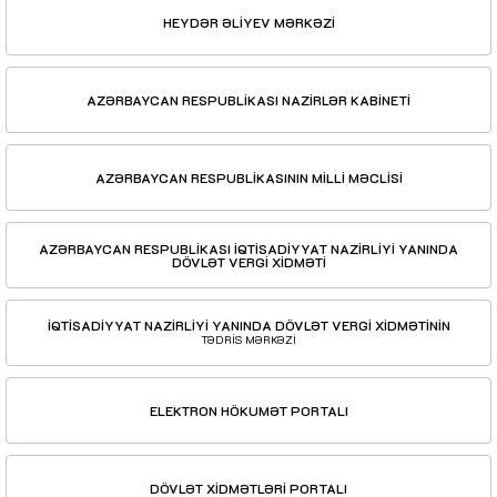
HEYDƏR ƏLİYEV MƏRKƏZİ
AZƏRBAYCAN RESPUBLİKASI NAZİRLƏR KABİNETİ
AZƏRBAYCAN RESPUBLİKASININ MİLLİ MƏCLİSİ
AZƏRBAYCAN RESPUBLİKASI İQTİSADİYYAT NAZİRLİYİ YANINDA
DÖVLƏT VERGİ XİDMƏTİ
İQTİSADİYYAT NAZİRLİYİ YANINDA DÖVLƏT VERGİ XİDMƏTİNİN
TƏDRİS MƏRKƏZİ
ELEKTRON HÖKUMƏT PORTALI
DÖVLƏT XİDMƏTLƏRİ PORTALI