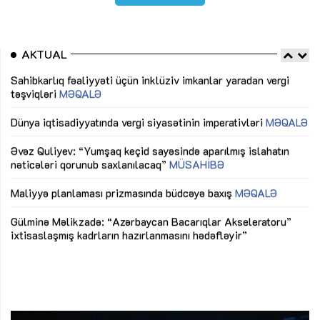
AKTUAL
Sahibkarlıq fəaliyyəti üçün inklüziv imkanlar yaradan vergi
“D
təşviqləri
MƏQALƏ
fə
lıq
Dünya iqtisadiyyatında vergi siyasətinin imperativləri
MƏQALƏ
Ni
mü
Əvəz Quliyev: “Yumşaq keçid sayəsində aparılmış islahatın
nəticələri qorunub saxlanılacaq”
MÜSAHİBƏ
Ay
ya
M
Maliyyə planlaması prizmasında büdcəyə baxış
MƏQALƏ
Az
Gülminə Məlikzadə: “Azərbaycan Bacarıqlar Akseleratoru”
ke
ixtisaslaşmış kadrların hazırlanmasını hədəfləyir”
Ay
su