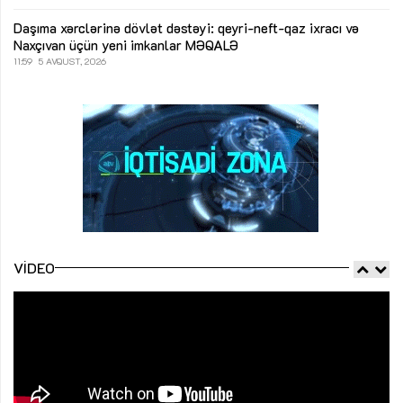
Daşıma xərclərinə dövlət dəstəyi: qeyri-neft-qaz ixracı və
Naxçıvan üçün yeni imkanlar
MƏQALƏ
11:59
5 AVQUST, 2026
VIDEO