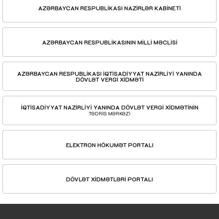
AZƏRBAYCAN RESPUBLİKASI NAZİRLƏR KABİNETİ
AZƏRBAYCAN RESPUBLİKASININ MİLLİ MƏCLİSİ
AZƏRBAYCAN RESPUBLİKASI İQTİSADİYYAT NAZİRLİYİ YANINDA
DÖVLƏT VERGİ XİDMƏTİ
İQTİSADİYYAT NAZİRLİYİ YANINDA DÖVLƏT VERGİ XİDMƏTİNİN
TƏDRİS MƏRKƏZİ
ELEKTRON HÖKUMƏT PORTALI
DÖVLƏT XİDMƏTLƏRİ PORTALI