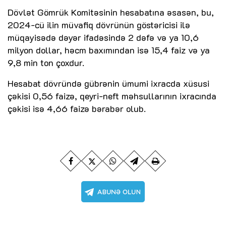
Dövlət Gömrük Komitəsinin hesabatına əsasən, bu,
2024-cü ilin müvafiq dövrünün göstəricisi ilə
müqayisədə dəyər ifadəsində 2 dəfə və ya 10,6
milyon dollar, həcm baxımından isə 15,4 faiz və ya
9,8 min ton çoxdur.
Hesabat dövründə gübrənin ümumi ixracda xüsusi
çəkisi 0,56 faizə, qeyri-neft məhsullarının ixracında
çəkisi isə 4,66 faizə bərabər olub.