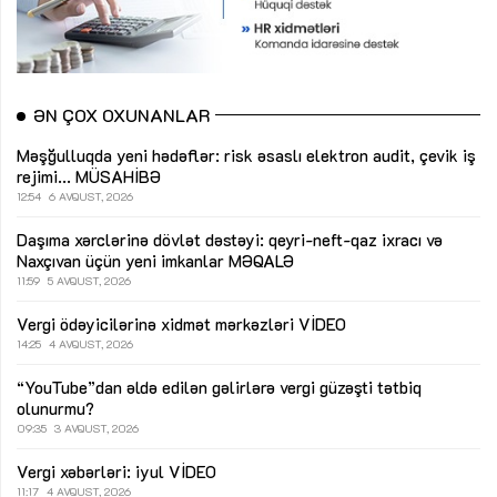
ƏN ÇOX OXUNANLAR
Məşğulluqda yeni hədəflər: risk əsaslı elektron audit, çevik iş
rejimi...
MÜSAHİBƏ
12:54
6 AVQUST, 2026
Daşıma xərclərinə dövlət dəstəyi: qeyri-neft-qaz ixracı və
Naxçıvan üçün yeni imkanlar
MƏQALƏ
11:59
5 AVQUST, 2026
Vergi ödəyicilərinə xidmət mərkəzləri
VİDEO
14:25
4 AVQUST, 2026
“YouTube”dan əldə edilən gəlirlərə vergi güzəşti tətbiq
olunurmu?
09:35
3 AVQUST, 2026
Vergi xəbərləri: iyul
VİDEO
11:17
4 AVQUST, 2026