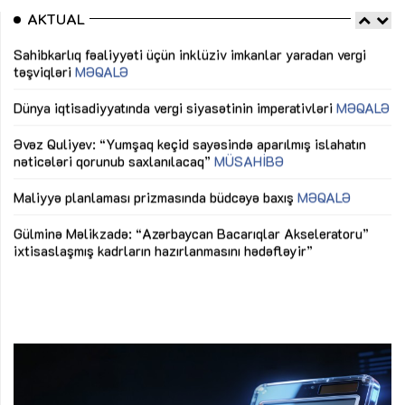
AKTUAL
Sahibkarlıq fəaliyyəti üçün inklüziv imkanlar yaradan vergi
“D
təşviqləri
MƏQALƏ
fə
lıq
Dünya iqtisadiyyatında vergi siyasətinin imperativləri
MƏQALƏ
Ni
mü
Əvəz Quliyev: “Yumşaq keçid sayəsində aparılmış islahatın
nəticələri qorunub saxlanılacaq”
MÜSAHİBƏ
Ay
ya
M
Maliyyə planlaması prizmasında büdcəyə baxış
MƏQALƏ
Az
Gülminə Məlikzadə: “Azərbaycan Bacarıqlar Akseleratoru”
ke
ixtisaslaşmış kadrların hazırlanmasını hədəfləyir”
Ay
su