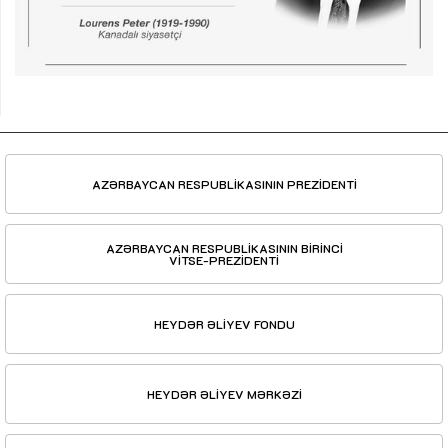
AZƏRBAYCAN RESPUBLİKASININ PREZİDENTİ
AZƏRBAYCAN RESPUBLİKASININ BİRİNCİ
VİTSE-PREZİDENTİ
HEYDƏR ƏLİYEV FONDU
HEYDƏR ƏLİYEV MƏRKƏZİ