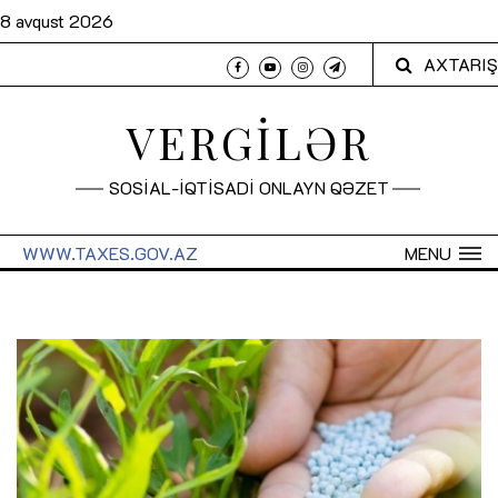
8 avqust 2026
AXTARIŞ
VERGİLƏR
SOSİAL-İQTİSADİ ONLAYN QƏZET
WWW.TAXES.GOV.AZ
MENU